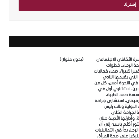
سرة الثقافي الاجتماعي
(بدون عنوان)
حة الرجل.. خطوات
را كبيرا/، ضمن فعاليات
 التي يقيمها النادي
 ‎وشارك في الندوة أمس، كل من
اسين، استشاري أول في
سسة حمد الطبية،
لرميحي، استشاري جراحة
البولية ونائب رئيس
 لجراحة الكلى
 وأدارتها الأديبة حنان
 الدكتور أكثم ياسين إلى أن
لرجل بدأ في الثمانينيات
ركيز على صحة المرأة،