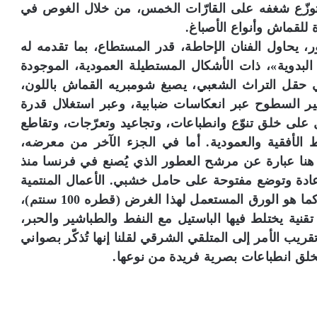
بل توزّع شغفه على القارّات الخمس، من خلال الغوص في
 للقماش وأنواع الأصباغ.
ر، يحاول الفنان الإحاطة، قدر المستطاع، بما تقدمه له
لبدوية»، ذات الأشكال المستطيلة العمودية، الموجودة
ي حقل التراث الشعبي، يصبغ شومبريه القماش باللون،
يير السطوح عبر انعكاسات ضبابية، وعبر استغلال قدرة
على خلق تنوّع وانطباعات، وتجاعيد وتعرّجات، وتقاطع
لأفقية والعمودية. أما في الجزء الآخر من معرضه،
نا عبارة عن مرشح العطور الذي يُصنع في فرنسا منذ
دة وتوضع مفتوحة على حامل خشبي. الأعمال المنتمية
لهذا الجزء من المعرض مستديرة الشكل تماماً، كما هو الورق المستعمل لهذا الغرض (قطره 100 سنتم)،
تقنية يختلط فيها الباستيل مع النفط والطباشير والحبر،
ريب الأمر إلى المتلقي الشرقي لقلنا إنها تُذكّر بصواني
يخلق انطباعات بصرية فريدة من نوعها.