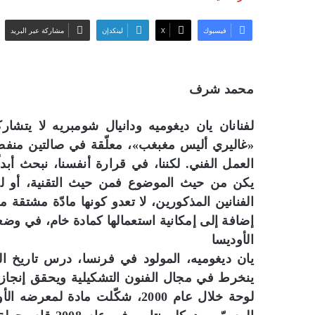
فيسبوك
‫X
لينكدإن
مشاركة عبر البريد
محمد شرف
لفنانان يان ديغوميه ودانيال شومبريه لا يتشاركا
«غاليري أليس مغبغب»، معلّقة في صالتين منفص
العمل الفني. لكننا، في قرارة أنفسنا، نبحث أبد
يكن من حيث الموضوع فمن حيث التقنية، أو لجه
الفنانين المذكورين، لا تعدو كونها مادّة مشتقة 
إضافة إلى إمكانية استعمالها كمادة خام، في وضعي
الأوديسا
يان ديغوميه، المولود في فرنسا، درس تاريخ ال
لوحة خلال عام 2000، شكّلت مادة