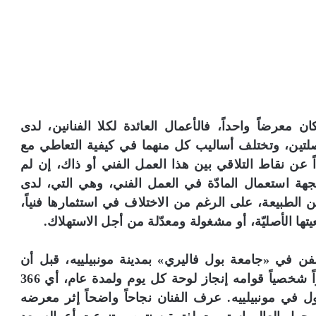
ن معرضاً واحداً، فالأعمال العائدة لكلا الفنانين، لدى
لتين، وتختلف أساليب كل منهما في كيفية التعاطي مع
اً عن نقاط التلاقي بين هذا العمل الفني أو ذاك، إن لم
ة استعمال المادّة في العمل الفني، وهي التي، لدى
من الطبيعة، على الرغم من الاختلاف في استثمارها فنياً،
تها الأصليّة، أو مشغولة ومعدّلة من أجل الاستهلاك.
فن في «جامعة بول فاليري» بمدينة مونبيلييه، قبل أن
ينخرط في مجال الفنون التشكيلية ويحقق إنجازاً شخصياً قوامه إنجاز لوحة كل يوم ولمدة عام، أي 366
 لمعرضه الأول في مونبيلييه. عرف الفنان نجاحاً واضحاً إثر معرضه