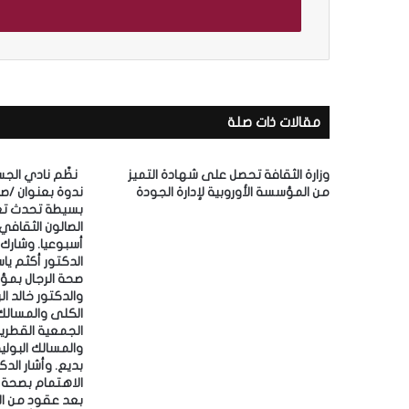
ل
ب
ر
ي
د
ك
مقالات ذات صلة
ا
ل
إ
وزارة الثقافة تحصل على شهادة التميز
‎نظّم نادي الج
ل
من المؤسسة الأوروبية لإدارة الجودة
ندوة بعنوان /ص
ك
بسيطة تحدث تغيي
ت
الصالون الثقافي
ر
أسبوعيا.
و
الدكتور أكثم ي
صحة الرجال بمؤ
ن
والدكتور خالد ا
ي
الكلى والمسالك 
الجمعية القطرية
والمسالك البولية،
بديع. ‎وأشار
الاهتمام بصحة ا
بعد عقود من الت