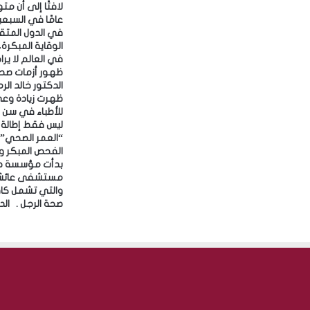
في الدول المتقد
في العالم لا يرا
ظهرت زيادة وعي
للأطباء في سن أ
ليس فقط إطالة ا
“العمر الصحي” ا
الفحص المبكر و
بدأت مؤسسة حم
مستشفى عائشة
والتي تشمل كافة
صحة الرجل . ‎الدوحة- قنا