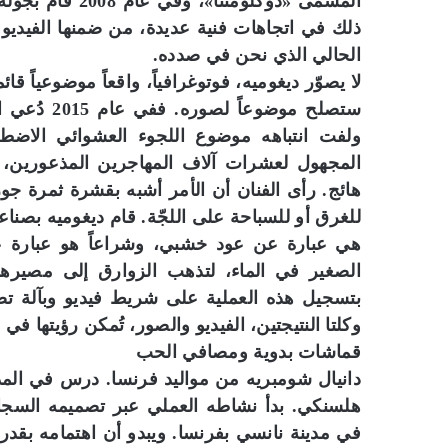
المسمّى «دوكلوم
ذلك في اتجاهات فنية عديدة، من ضمنها الفيديو
الحالي الذي نحن في صدده.
لا يصوّر ديغوميه، فوتوغرافياً، واقعاً موضوعياً ق
ستصلح موضو
ولفت انتباهه موضوع اللجوء العشوائي الاضطرا
المجهول لعشرات آلاف المهاجرين المذعورين،
هائج. رأى الفنان أن الأمر أشبه بقشرة ثمرة جو
للغرق أو للسباحة على اللجّة. قام ديغوميه بصناع
هي عبارة عن عود خشبي، وشراعاً هو عبارة ع
الصغير في الماء، لتذهب الزوارق إلى مصيرها
بتسجيل هذه العملية على شريط فيديو وبآلة تصو
وكلتا النتيجتين، الفيديو والصور، تُمكن رؤيتها في
قماشات بدوية ومصافي الحب
دانيال شومبريه من مواليد فرنسا. درس في المدر
هلسنكي. بدأ نشاطه العملي عبر تصميمه السجاد
في مدينة نانسي بفرنسا. ويبدو أن اهتمامه بقد