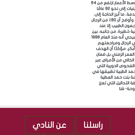
لافتًا إلى أن متوسط الأعمار ارتفع من 64
عامًا في السبعينيات إلى نحو 82 عامًا
مة، ما أبرز الحاجة إلى
الوقاية المبكرة، وأوضح أن 80٪ من الرجال
جعون الطبيب إلا عند
ظهور أزمات صحية خطيرة. ‎من جانبه، بين
الدكتور خالد الرميحي أنه منذ العام 1998
 الرجال ومراجعتهم
بكر، مؤكدًا أن الهدف
لعمر الزمني بل ضمان
لخالي من الأمراض عبر
الفحوص الدورية التي
د الطبية تطبيقها في
 بنت حمد العطية
 التحاليل التي تعزز
راسلنا
عن النادي