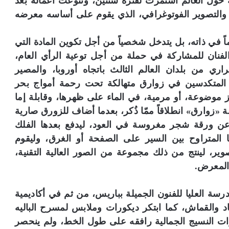
نتا»، وفي عام 2008 قام بجولة حول العالم استمرت لفترة سنتين، وتنوعت أعماله بعد
 والتصوير الفوتوغرافي، الذي يقوم على أساسه معرضه
ائماً في ذاته، بل يتدخل شخصياً من أجل تكوين المادة التي
عاً لصوره. ففي عام 2015 دُعي الفنان للمشاركة في حملة من أجل توعية الرأي العام،
ري من بلدان العالم الثالث باتجاه أوروبا، والمصير
 المتكدسين في زوارق متهالكة تحت رحمة أمواج بحر
ز موضوعة، أو مرمية، في الماء على ظهرها، وقابلة إما
ة «زوارق» انطلاقاً ممّا ذُكر، بعدما أضاف للزورق صارية
ن ورقة شجر مغروسة في العود، ليدفع بعدها الفلك
 المتراوح بين السير على الصفحة أو الغرق، وليقوم
ير، لينتج من ذلك مجموعة من الصور العالية التقنية،
 المعرض.
سة العليا للفنون الجميلة بباريس، من ثم في أكاديمية
 والقماش، كما ابتكر ديكورات وملابس لمسرح الباليه
رات النسيج الجمالية رافقه على طول الخط، ولم ينحصر