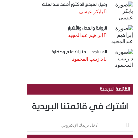
رحيل المبدع الدكتور أحمد عبدالملك
بابكر عيسى
الرواية والعدل والأشرار
إبراهيم عبدالمجيد
المساجد… منارات علم وحضارة
د.زينب المحمود
القائمة البريدية
اشترك في قائمتنا البريدية
أ
د
خ