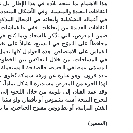
هذا الاهتمام بما تنتجه بلاده في هذا الإطار، 
الثقافات البعيدة والمنسية، وفي الأشكال المتعددة
في أعماله التشكيلية وأبحاثه في المجال المذكو
الثقافات العديدة من إيحاءات. ففي «القماشات ا
ضمن المعرض، التي تذّكر بالسجاد وبما يُنتج ف
محافظاً على التموّج في النسيج، عاملاً على تغ
القماش على الامتصاص. هذه العوامل كلها تعمل 
في المساحات، من خلال التعاكس بين الخطوط ا
المسمّى «مصافي الحب»، فالصفحة المستعملة ه
عدة قرون، وهو عبارة عن ورقة سميكة تُطوى عا
وقد عمد الفنان إلى تلوينه من خلال اللجوء إلى 
لتخرج النتيجة أشبه بشموس أو بأقمار، ولو شئنا تق
القش التراثية، أو بطاووس مفتوح الجناحين، ما 
(السفير)