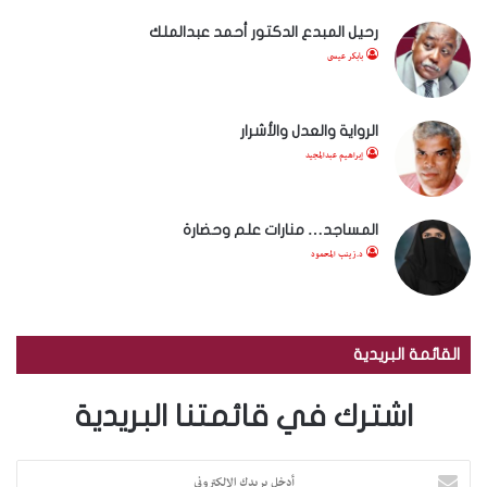
رحيل المبدع الدكتور أحمد عبدالملك
بابكر عيسى
الرواية والعدل والأشرار
إبراهيم عبدالمجيد
المساجد… منارات علم وحضارة
د.زينب المحمود
القائمة البريدية
اشترك في قائمتنا البريدية
أ