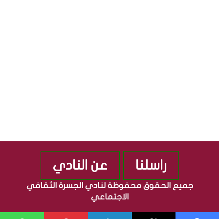
ق
ج
S
ا
م
ف
ه
ي
و
ة
ر
”
ي
م
ة
ن
ا
ذ
ل
2
ع
0
ر
1
ا
0
ق
ي
ة
راسلنا
عن النادي
جميع الحقوق محفوظة لنادي الجسرة الثقافي
الاجتماعي