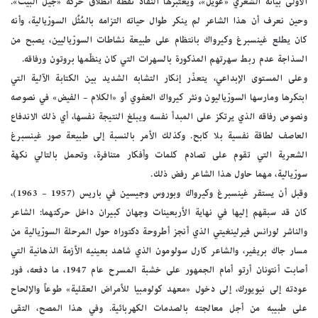
الأولى بيانه الشعري «عويل»، ويعتبرها النقّاد نقطة انطلاق حركة «جيل البيت».
وحين نعرف أن هذا الشاعر لم ينكر طوال حياته التزامه بالمُثُل السورّيالية، وأنه
كان يطلع غينسبرغ وكيرواك بانتظام على طبيعة نشاطات السورّياليين، يصبح من
السذاجة عدم ربط سهرتهم المذكورة بالسهرات التي كان ينظّمها بروتون ورفاقه.
وعلى المستوى الإبداعي، يتعذّر إنكار التشابه الشديد بين الكتابة الآلية التي
ابتكرها ومارسها السورّياليون ونثر كيرواك العفوي أو «الكلام – الفيض» في نصوصه
ونصوص رفاقه الذي يرتكز على المبدأ نفسه ويبلغ النتيجة نفسها، أي ذلك الاندفاع
العاصف لطاقة نفسية بلا كابح. وكذلك الأمر بالنسبة إلى طبيعة صور غينسبرغ
الشعرية التي تقوم على تصادم كلمات وأفكار متنافرة، وتحمل بالتالي نكهة
سورّيالية، مهما حاول هذا الشاعر رفض ذلك.
وقبل أن يستقر غينسبرغ وكيرواك وبوروس وجيسين في باريس (1957 – 1963)،
كان قد سبقهم إليها في نهاية الأربعينات وجهان كبيران داخل حركتهما: الشاعر
والناشر لورانس فيرلينغيتي الذي أنجز أطروحة دكتوراه حول المرحلة السورّيالية من
مسار جاك بريفير، والشاعر كارل سولومون الذي شاهد بعينيه الأزمة الذهانية التي
أصابت أنتونان أرتو أمام الجمهور على خشبة المسرح عام 1947، ما دفعه، فور
عودته إلى نيويورك، إلى دخول «معهد كولومبيا للأمراض العقلية» طوعاً والإلحاح
على طبيبه من أجل معالجته بالصدمات الكهربائية. وفي هذا المصح، التقى