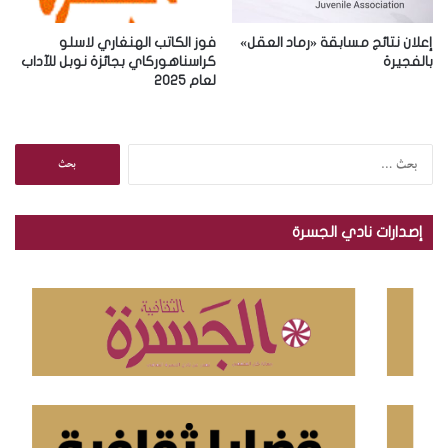
إعلان نتائج مسابقة «رماد العقل»
فوز الكاتب الهنغاري لاسلو
بالفجيرة
كراسناهوركاي بجائزة نوبل للآداب
لعام 2025
ا
ل
ب
ح
إصدارات نادي الجسرة
ث
ع
ن
: