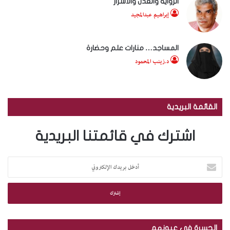
الرواية والعدل والأشرار
إبراهيم عبدالمجيد
المساجد… منارات علم وحضارة
د.زينب المحمود
القائمة البريدية
اشترك في قائمتنا البريدية
أ
د
خ
ل
ب
ر
ي
الجسرة في عيونهم