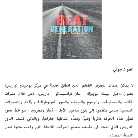
انطوان جوكي
لا يمكن إهمال المعرض الضخم الذي انطلق حديثاً في مركز بومبيدو (باريس)
بعنوان «جيل البيت: نيويورك – سان فرانسيسكو – باريس». فمن خلال عشرات
الكتب والمخطوطات والرسوم واللوحات والصور الفوتوغرافية والأفلام والتسجيلات
السمعية، يسعى منظّموه إلى بلوغ هدفين: الأول – مُعلَن ومطروق – هو خطّ محور
تطوُّر هذه الحركة فكرياً وفنياً، وتمدُّد نشاطها جغرافياً، وبالتالي كشف الدور
التاريخي الذي لعبته في تكييف معظم الحركات اللاحقة التي رفعت مثلها شعار
الثقافة المضادة.