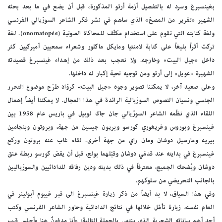
بغينسبرغ وسرد له بالتفصيل أزمة أرتو المذكورة، قبل أن يضع في ما بعد بحثه
الشهير «تقرير من المصحّ» الذي ساهم في نشر فكر الشاعر السورّيالي الفرنسي
ولغة كتابته التي تقوم على استخدام مكثّف للمحاكاة الصوتية (onomatopée). لغة
تركت أثراً بليغاً على كتابة لامنتيا ومايكل ماكلور وشعراء سمعيين أميركيين كثر
داخل «جيل البيت» وخارجه. ولا نعجب بعد ذلك من إهداء غينسبرغ قصيدته
الشهيرة «عويل» إلى أرتو ومن توجيه تحية إكبار له داخلها.
وعلى صعيد آخر، لا يمكننا تصوير وجوه «جيل البيت» كروّاد طرْح موضوع التحرر
الجنسي ونسيان النصوص السورّيالية الرائدة في هذا المجال. لا يمكننا أيضاً إهمال
اللقاء الذي نظّمه الشاعر السورّيالي جان جاك لوبيل في باريس عام 1958 بين
غينسبرغ وبوروس وغريغوري كورسو وبريون جيسين من جهة، وبروتون وبنجامين
بيريه ومارسيل دوشان ومان راي من جهة أخرى. لقاء غاب عنه بروتون وركع
غينسبرغ في بدايته عند قدمَي دوشان وقبّلهما بولع، قبل أن يقصّ كورسو ربطة عنق
دوشان ويُضحك الجميع، معترفاً في ذلك بدينه ودين رفاقه للدادائيين والسورّياليين
بالجانب التحريضي من سلوكهم.
وفي هذا السياق، لا بد أيضاً من ذكر زيارة غينسبرغ الى قبر غييوم أبولينر في
العام نفسه، زيارة تأمّل خلالها في نتائج الدادائية وحاور الشاعر الفرنسي وكتب
أحد أهم بياناته الشعرية الذي ينتهي بالجملة التالية: «أنا مدفونٌ هنا وأجلس قرب