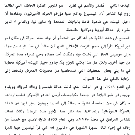
الهدف الثاني – مُضمَر والأهم في نظرنا – هو تفجير الفكرة الخاطئة التي لطالما
روّج لها الشاعر ألان غينسبرغ ودافع عنها مؤرّخو الحركة الأميركيون، ومفادها أن
«جيل البيت» هي ظاهرة خاصة بالولايات المتحدة ولا سابق لها، وبالتالي لا تدين
بشيء إلى حداثة أوروبا وحركاتها الطليعية.
الصحيح في هذه الفكرة هو أنه كان من المتعذّر أن تولد هذه الحركة في مكان آخر
غير أميركا نظراً إلى حجم التزمت الأخلاقي الذي كان سائداً في هذا البلد من جهة،
وإلى موسيقى الجاز التي وُلدت فيه وشكّلت أحد مصادر وحي شعراء هذه الحركة،
من جهة أخرى. ولكن هل هذا يكفي للجزم بأن جذور «جيل البيت» أميركية محض؟
في ما يلي بعض المعطيات التي نستخلصها من محتويات المعرض وتدفعنا إلى
الإجابة بالنفي على هذا السؤال.
في العام 1943، أي في الوقت الذي كانت علاقة غينسبرغ وجاك كيرواك وويليام
بوروس في طور الولادة في جامعة «كولومبيا»، أرسل الشاعر الأميركي فيليب لامانتيا
– وكان في سن الخامسة عشرة – رسالة إلى أندريه بروتون يعبّر فيها عن شغفه
بالحركة السورّيالية وإنجازاتها. وقد نشر هذا الأخير هذه الرسالة وثلاث قصائد
للشاعر المراهق في مجلة «VVV». وفي العام 1955، شارك لامنتيا مع خمسة من
رفاقه في إحياء تلك السهرة الشهيرة في «غاليري 6» التي قرأ غينسبرع فيها للمرة