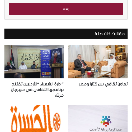
خ
ل
ب
ر
ي
د
مقالات ذات صلة
ك
ا
ل
إ
ل
ك
ت
ر
تعاون ثقافي بين كتارا ومصر
” دارة الشعراء “الأردنيين تفتتح
و
برنامجها الثقافي في مهرجان
جرش
ن
ي