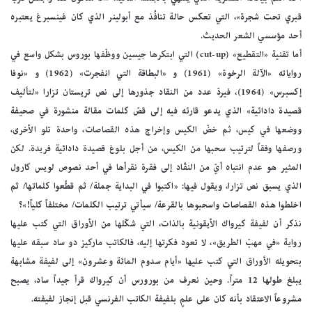
قبري تحت شجرة»، التي تعكس حالة تنافُذ مع أبولينر الذي كان غينسبرغ يعتبره
أحد مؤسسي الشعر الحديث.
أما تقنية «التقطيع» (cut-up) التي ابتكرها جيسين ووظّفها بوروس بشكل واسع في
رواياته «الآلة الرخوة» (1961) و «البطاقة التي انفجرت» (1962) و «نوفا
إكسبرس» (1964)، فيردّ عدد من النقاد جذورها إلى نص تريستان تزارا «لتأليف
قصيدة دادائية» الذي يدعو قارئه فيه إلى قصّ كلمات مقالة منشورة في صحيفة
ووضعها في كيس، ثم خضّ الكيس وإخراج هذه القصاصات، واحدة تلو الأخرى،
ورصفها وفقاً لترتيب سحبها من الكيس، من أجل بلوغ قصيدة دادائية فريدة. لكن
المثير هو عدم انتباه أيّ من النقّاد إلى فقرة نقرأها في أحد نصوص لويس كارول
الذي يسبق نص تزارا، ويقول فيها: «اكتبوا في البداية جملة/ ثم قطّعوا كلماتها/ ثم
اخلطوا هذه القصاصات واسحبوها بالقرعة/ سيأتي ترتيب الكلمات/ مختلفاً كلياً!»؟
نذكر أن لفيفة كيرواك الأيقونية بالذات، التي شكّلها من الأوراق التي كتب عليها
رواية «في مهبّ الطريق»، لا تعود فكرتها إليه، فالكاتب ماركيز دو ساد سبقه عليها
بتحويله الأوراق التي كتب عليها «أيام سدوم المائة وعشرون» إلى لفيفة مشابهة
يبلغ طولها 12 متراً. وحين نعرف من بورورس أن كيرواك قرأ جيداً ساد، يصبح
مشروعاً الاعتقاد بأنه كان على علمٍ بلفيفة الكاتب الفرنسي قبل إنجاز لفيفته.