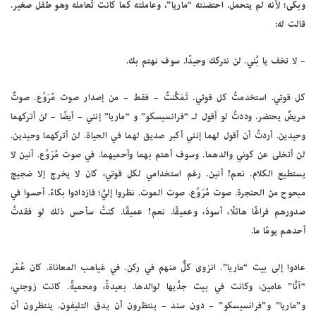
وبكى؛ لأنه لم يتحمل. احتضنته “ماريا”، وعاملته كما كانت تُعامله وهو طفل صغير.
قالت له:
– لا تخف يا بُني. لن نتركك وحيدًا. سوف نهتم بك.
كل قوتي. استخدمتُ كل قوتي. تَمَكَّنتُ – فقط – من إصدار صوت مُرَوِّع. صوتٌ
مريضٌ يحتضر. وددتُ لو أقول لـ “فرانسيسكو” و “ماريا” إنني – أيضًا – لن أتركهما
وحيدين. أردتُ أن أقول لهما إنني أكبر صديق لهما في الحياة. لن أتركهما وحيدين.
لن أتخلى عن كوني والدهما. وسوف أهتم بهما وأحميهما. في صوت مُرَوِّع. أنين لا
يستطيع الكلام. نعم! أنين. رغم استخدامي لكل قوتي، كان لا يخرج إلا ضجيج
مبحوح من الحنجرة. صوت مُرَوِّع. صوت الموت. نظروا إليَّ؛ فازدادوا بكاءً. أحسوا في
صدورهم فراغًا هائلًا، أسودَ، وعميقًا. نعم! عميقًا. كنتُ سأحس ذلك لو فقدتُ
أحدهم يومًا ما.
عادوا إلى بيت “ماريا”. انزوى كلٌّ منهم في ركن. في غياهب المعاناة. كان عُمْر
“آنَّا” عامين، وكانت في بيت جدَّيها لوالدها. بعيدةً، ومحميةً. كانت زوجتي،
و”ماريا” و”فرانسيسكو” – دون سند – ينتظرون أن يدق التليفون. ينتظرون أن