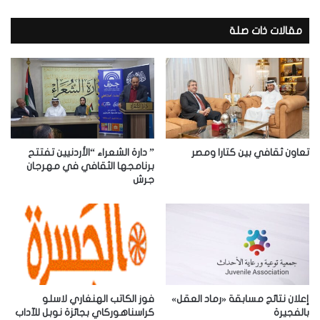
ر
ي
د
مقالات ذات صلة
ك
ا
ل
إ
ل
ك
ت
ر
تعاون ثقافي بين كتارا ومصر
” دارة الشعراء “الأردنيين تفتتح
و
برنامجها الثقافي في مهرجان
جرش
ن
ي
إعلان نتائج مسابقة «رماد العقل»
فوز الكاتب الهنغاري لاسلو
بالفجيرة
كراسناهوركاي بجائزة نوبل للآداب