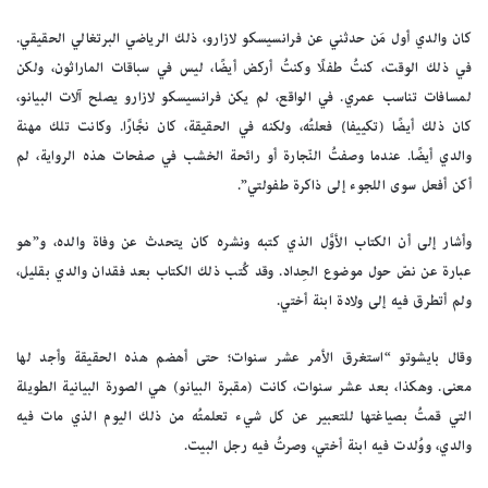
كان والدي أول مَن حدثني عن فرانسيسكو لازارو، ذلك الرياضي البرتغالي الحقيقي.
في ذلك الوقت، كنتُ طفلًا وكنتُ أركض أيضًا، ليس في سباقات الماراثون، ولكن
لمسافات تناسب عمري. في الواقع، لم يكن فرانسيسكو لازارو يصلح آلات البيانو،
كان ذلك أيضًا (تكييفا) فعلتُه، ولكنه في الحقيقة، كان نجَّارًا. وكانت تلك مهنة
والدي أيضًا. عندما وصفتُ النّجارة أو رائحة الخشب في صفحات هذه الرواية، لم
أكن أفعل سوى اللجوء إلى ذاكرة طفولتي”.
وأشار إلى أن الكتاب الأوَّل الذي كتبه ونشره كان يتحدث عن وفاة والده، و”هو
عبارة عن نصّ حول موضوع الحِداد. وقد كُتب ذلك الكتاب بعد فقدان والدي بقليل،
ولم أتطرق فيه إلى ولادة ابنة أختي.
وقال بايشوتو “استغرق الأمر عشر سنوات؛ حتى أهضم هذه الحقيقة وأجد لها
معنى. وهكذا، بعد عشر سنوات، كانت (مقبرة البيانو) هي الصورة البيانية الطويلة
التي قمتُ بصياغتها للتعبير عن كل شيء تعلمتُه من ذلك اليوم الذي مات فيه
والدي، ووُلدت فيه ابنة أختي، وصرتُ فيه رجل البيت.