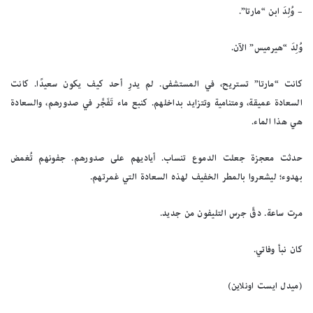
– وُلِدَ ابن “مارتا”.
وُلِدَ “هيرميس” الآن.
كانت “مارتا” تستريح، في المستشفى. لم يدرِ أحد كيف يكون سعيدًا. كانت
السعادة عميقة، ومتنامية وتتزايد بداخلهم. كنبع ماء تَفَجَّر في صدورهم، والسعادة
هي هذا الماء.
حدثت معجزة جعلت الدموع تنساب. أياديهم على صدورهم. جفونهم تُغمض
بهدوء؛ ليشعروا بالمطر الخفيف لهذه السعادة التي غمرتهم.
مرت ساعة. دقَّ جرس التليفون من جديد.
كان نبأ وفاتي.
(ميدل ايست اونلاين)