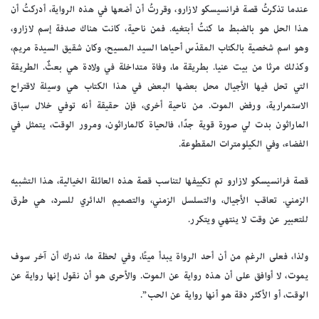
عندما تذكرتُ قصة فرانسيسكو لازارو، وقررتُ أن أضعها في هذه الرواية، أدركتُ أن
هذا الحل هو بالضبط ما كنتُ أبتغيه. فمن ناحية، كانت هناك صدفة إسم لازارو،
وهو اسم شخصية بالكتاب المقدّس أحياها السيد المسيح، وكان شقيق السيدة مريم،
وكذلك مرثا من بيت عنيا. بطريقة ما، وفاة متداخلة في ولادة هي بعثٌ. الطريقة
التي تحل فيها الأجيال محل بعضها البعض في هذا الكتاب هي وسيلة لاقتراح
الاستمرارية، ورفض الموت. من ناحية أخرى، فإن حقيقة أنه توفي خلال سباق
الماراثون بدت لي صورة قوية جدًا، فالحياة كالماراثون، ومرور الوقت، يتمثل في
الفضاء، وفي الكيلومترات المقطوعة.
قصة فرانسيسكو لازارو تم تكييفها لتناسب قصة هذه العائلة الخيالية، هذا التشبيه
الزمني. تعاقب الأجيال، والتسلسل الزمني، والتصميم الدائري للسرد، هي طرق
للتعبير عن وقت لا ينتهي ويتكرر.
ولذا، فعلى الرغم من أن أحد الرواة يبدأ ميتًا، وفي لحظة ما، ندرك أن آخر سوف
يموت، لا أوافق على أن هذه رواية عن الموت. والأحرى هو أن نقول إنها رواية عن
الوقت، أو الأكثر دقة هو أنها رواية عن الحب”.