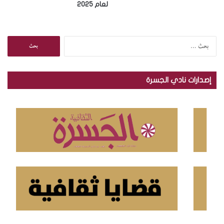
لعام 2025
ا
ل
ب
ح
إصدارات نادي الجسرة
ث
ع
ن
: