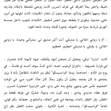
عن المرضى الآخرين؛ لأنني أحتضر. كنتُ أحاول أن أتنفس. نَفَسي عبارة عن طنين؛
غليظ، وأجش يملأ الغرفة. في طرف السرير، كانت زوجتي مُختنقة بالبكاء، وتذرف
دمعًا. وجهها مُكفهرّ، وتتألم، معاناة. ودون أن تختار الكلمات، كانت تقولها في أنين؛
خفي، مشدود، وطويل لا يقطعه سوى تنفس مُنقبض. الكلمات تلتهب، داخل جسدها
الهزيل مُرتدية سترة من الصوف، وتنورة قَيِّمة، وحذاء لامعا تقول:
– آهٍ يا زوجي الغالي. يا صديقي. أنت أكبر صديق لي. ستتركني وحيدة. يا زوجي
الغالي. يا رفيقي. يا صديقي العظيم. العظيم.
كانت “ماريا” تبكي، وتحاول أن تحتضن أمها، وتُخَفّفَ عنها؛ لأنهما كانتا تشعران –
في قرارة نفسيهما – بالفراغ الرهيب نفسه، الذي كنتُ سوف أحسه لو فقدتُ – في
يومٍ من الأيام – إحداهما. بينما “فرانسيسكو” يُطل من النافذة، مُتَظاهرًا بأنه لا يرى.
يتجاهل ما كان يعلمه. يحاول أن يكون رجلًا. كان جادًّا. اقترب مني. في الوقت
المحتوم، مَلَّس على وجهي. وضع يده على يدي. على الترابيزة المجاورة للسرير –
فوق غطاء حديدي رمادي – وجد كوب ماء، وعودًا خشبيًّا، في طرفه قطعة من
القطن. بلل القطن بالماء، ووضعه في فمي الجاف، والمفتوح. عضضتُه، بكل قوتي.
تفاجأ “فرانسيسكو”، بإحساسه – للمرة الأخيرة – بقوتي. سَحَبَ القطن. نظر إليَّ