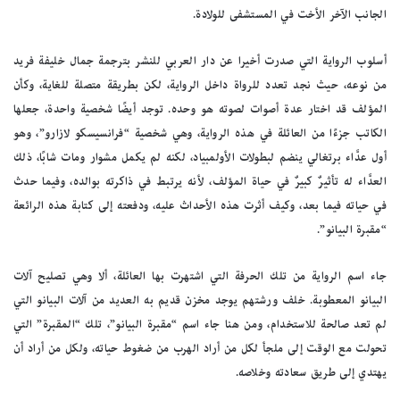
الجانب الآخر الأخت في المستشفى للولادة.
أسلوب الرواية التي صدرت أخيرا عن دار العربي للنشر بترجمة جمال خليفة فريد
من نوعه، حيث نجد تعدد للرواة داخل الرواية، لكن بطريقة متصلة للغاية، وكأن
المؤلف قد اختار عدة أصوات لصوته هو وحده. توجد أيضًا شخصية واحدة، جعلها
الكاتب جزءًا من العائلة في هذه الرواية، وهي شخصية “فرانسيسكو لازارو”، وهو
أول عدَّاء برتغالي ينضم لبطولات الأولمبياد، لكنه لم يكمل مشوار ومات شابًا، ذلك
العدَّاء له تأثيرٌ كبيرٌ في حياة المؤلف، لأنه يرتبط في ذاكرته بوالده، وفيما حدث
في حياته فيما بعد، وكيف أثرت هذه الأحداث عليه، ودفعته إلى كتابة هذه الرائعة
“مقبرة البيانو”.
جاء اسم الرواية من تلك الحرفة التي اشتهرت بها العائلة، ألا وهي تصليح آلات
البيانو المعطوبة. خلف ورشتهم يوجد مخزن قديم به العديد من آلات البيانو التي
لم تعد صالحة للاستخدام، ومن هنا جاء اسم “مقبرة البيانو”، تلك “المقبرة” التي
تحولت مع الوقت إلى ملجأ لكل من أراد الهرب من ضغوط حياته، ولكل من أراد أن
يهتدي إلى طريق سعادته وخلاصه.