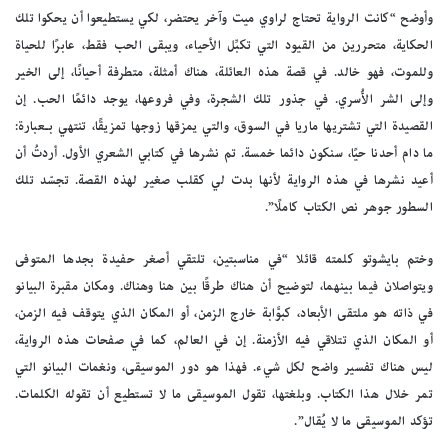
وأوضح “كانت الرواية تحتاج لراوي ميت وآخر يحتضر، لكي يستطيعوا أن يحكوا تلك
الحكاية، متحررين من القيود التي تكبِّل الأحياء، ويبقى الحب فقط، عابرًا للحياة
وللموت، فهو خالد. في قصة هذه العائلة، هناك أمثلة، متطرفة أحيانًا، إلى الخير
وإلى الشر الأُسري. في جذور تلك الشجرة، وفي فروعها، يوجد دائمًا الحب. إن
القصيدة التي تشتريها ماريا في السوق، والتي يمزقها زوجها تمزيقًا، تنتهي بـعبارة:
ما دام أحدنا حيًا، سنكون دائما خمسة. تم نشرها في كتابي الشعري الأول. أردتُ أن
أعيد نشرها في هذه الرواية لأنها بدت لي كقلب صغير لهذه القصة. تجسّد تلك
السطور جوهر نص الكتاب كاملًا”.
وختم بايشوتو كلمته قائلا “في مناسبتين، تلتقي أصغر حفيدة بجدها المتوفى
ويتواصلان فيما بينهما، لتوضيح أن هناك طرقًا بين هنا وهناك. ومكان مقبرة البيانو
في ذاته هو ملتقى الأبعاد، كبوَّابة خارج الزمن، أو المكان الذي يتوقف فيه الزمن،
أو المكان الذي تتلاقي فيه الأزمنة. إن في العالم، كما في صفحات هذه الرواية،
ليس هناك تفسير واضح لكل شيء. فهذا هو دور الموسيقى، ونغمات البيانو التي
تمر خلال هذا الكتاب. وبلغتها، تقول الموسيقى ما لا تستطيع أن تقوله الكلمات.
تؤكد الموسيقى ما لا يُقال”.