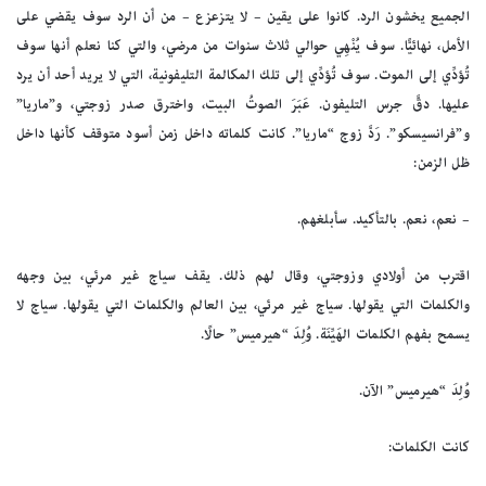
الجميع يخشون الرد. كانوا على يقين – لا يتزعزع – من أن الرد سوف يقضي على
الأمل، نهائيًّا. سوف يُنْهِي حوالي ثلاث سنوات من مرضي، والتي كنا نعلم أنها سوف
تُؤدِّي إلى الموت. سوف تُؤدِّي إلى تلك المكالمة التليفونية، التي لا يريد أحد أن يرد
عليها. دقَّ جرس التليفون. عَبَرَ الصوتُ البيت، واخترق صدر زوجتي، و”ماريا”
و”فرانسيسكو”. رَدَّ زوج “ماريا”. كانت كلماته داخل زمن أسود متوقف كأنها داخل
ظل الزمن:
– نعم، نعم. بالتأكيد. سأبلغهم.
اقترب من أولادي وزوجتي، وقال لهم ذلك. يقف سياج غير مرئي، بين وجهه
والكلمات التي يقولها. سياج غير مرئي، بين العالم والكلمات التي يقولها. سياج لا
يسمح بفهم الكلمات الهَيِّنَة. وُلِدَ “هيرميس” حالًا.
وُلِدَ “هيرميس” الآن.
كانت الكلمات: