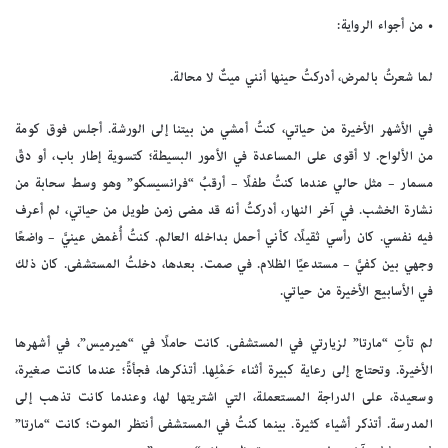
• من أجواء الرواية:
لما شعرتُ بالمرض، أدركتُ حينها أنني ميتٌ لا محالة.
في الأشهر الأخيرة من حياتي، كنتُ أمشي من بيتنا إلى الورشة. أجلس فوق كومة
من الألواح. لا أقوى على المساعدة في الأمور البسيطة؛ كتسوية إطار باب، أو دقّ
مسمار – مثل حالي عندما كنتُ طفلًا – أرقبُ “فرانسيسكو” وهو وسط سحابة من
نشارة الخشب. في آخر النهار، أدركتُ أنه قد مضى زمن طويل من حياتي، لم أعرف
فيه نفسي. كان رأسي ثقيلًا، كأني أحمل بداخله العالم. كنتُ أُغمض عينيَّ – واضعًا
وجهي بين كفيَّ – مستدعيًا الظلام. في صمت. بعدها، دخلتُ المستشفى. كان ذلك
في الأسابيع الأخيرة من حياتي.
لم تأتِ “مارتا” لزيارتي في المستشفى. كانت حاملًا في “هيرميس”، في أشهرها
الأخيرة. وتحتاج إلى رعاية كبيرة أثناء حَمْلِها. أتذكرها، فجأةً؛ عندما كانت صغيرة،
وسعيدة، على الدراجة المستعملة، التي اشتريتها لها، وعندما كانت تذهب إلى
المدرسة. أتذكر أشياء كثيرة. بينما كنتُ في المستشفى أنتظر الموت؛ كانت “مارتا”