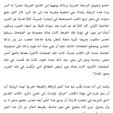
اختتم بايشوتو الترجمة العربية برسالة يوجهها إلى القارئ العربية، مفسرًا له السر
وراء هذه الرواية، ولماذا هي شخصية وقريبة منه إلى حدٍ كبير، قال “قبل بضع
سنوات، في محل لبيع الكتب المستعملة في إنجلترا، اشتريتُ كتابًا قديمًا عن الحرب
العالمية الأولى. كان كتابًا قد تم نشره بعد سنوات قليلة من انتهاء الحرب، ويتكون
أساسًا من صور. في نهاية تلك الطبعة، كانت هناك مجموعة من الصفحات يسبقها
تحذير، مكتوب بحروف كبيرة ملفتة للنظر، وتليه علامات تعجب. من يمر بذلك
التحذير ويتصفح الصفحات التالية، عليه أن يعي جيدًا أنه يقوم بذلك على مسئوليته
الخاصة. عندما كان الكتاب جديدًا، كانت تلك الصفحات الأخيرة ملصقة بلاصق أحمر
صغير، وعندما وصل إلى يدي، بعد ذلك بعدة عقود، كانت قد فُتحت. في تلك
الصفحات الأخيرة، كانت هناك صور لبعض الفظائع التي ارتُكبت في تلك الحرب،
وصور لجثث”.
ولفت إلى أنه عندما طُلب منه هذا النص لإرفاقه بالطبعة العربية لهذه الرواية، أرد
أن يتم نشره في نهاية الكتاب “حينئذٍ، تواردت إلى ذهني ذكرى الكتاب القديم
الذي اشتريته في إنجلترا، فأردتُ أن يسبق هذا النص أيضا تحذير، ملصق صغير لا بد
وأن يتمزق. ليس لأنه يحتوي على صور صادمة، بطبيعة الحال، بل لأن هذا النص