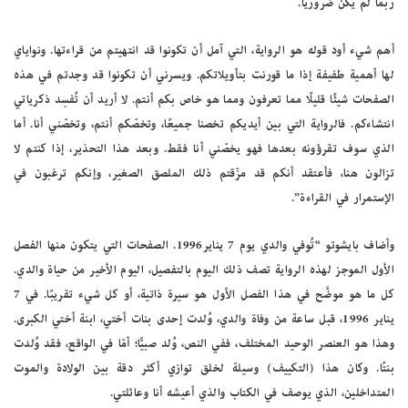
ربما لم يكن ضروريًّا.
أهم شيء أود قوله هو الرواية، التي آمل أن تكونوا قد انتهيتم من قراءتها. ونواياي
لها أهمية طفيفة إذا ما قورنت بتأويلاتكم. ويسرني أن تكونوا قد وجدتم في هذه
الصفحات شيئًا قليلًا مما تعرفون ومما هو خاص بكم أنتم. لا أريد أن تُفسِد ذكرياتي
انتشاءكم. فالرواية التي بين أيديكم تخصنا جميعًا، وتخصّكم أنتم، وتخصّني أنا. أما
الذي سوف تقرؤونه بعدها فهو يخصّني أنا فقط. وبعد هذا التحذير، إذا كنتم لا
تزالون هنا، فأعتقد أنكم قد مزّقتم ذلك الملصق الصغير، وإنكم ترغبون في
الإستمرار في القراءة”.
وأضاف بايشوتو “تُوفي والدي يوم 7 يناير1996. الصفحات التي يتكون منها الفصل
الأول الموجز لهذه الرواية تصف ذلك اليوم بالتفصيل، اليوم الأخير من حياة والدي.
كل ما هو موضَّح في هذا الفصل الأول هو سيرة ذاتية، أو كل شيء تقريبًا. في 7
يناير 1996، قبل ساعة من وفاة والدي، وُلدت إحدى بنات أختي، ابنة أختي الكبرى.
وهذا هو العنصر الوحيد المختلف، ففي النص، وُلد صبيًّا؛ أمّا في الواقع، فقد وُلدت
بنتًا. وكان هذا (التكييف) وسيلة لخلق توازي أكثر دقة بين الولادة والموت
المتداخلين، الذي يوصف في الكتاب والذي أعيشه أنا وعائلتي.