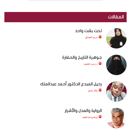
المقالات
تحت بشت واحد
مريم الحمادي
جوهرة التاريخ والحضارة
د.زينب المحمود
رحيل المبدع الدكتور أحمد عبدالملك
بابكر عيسى
الرواية والعدل والأشرار
إبراهيم عبدالمجيد