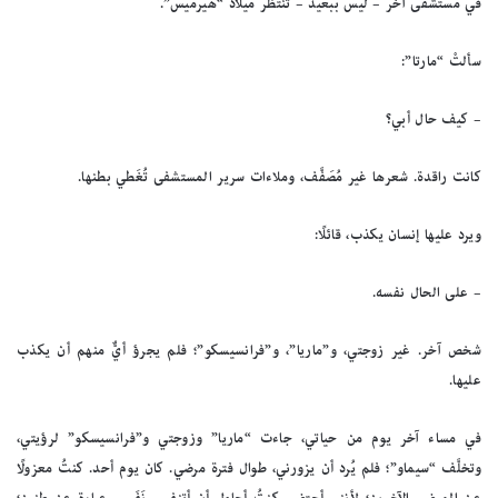
في مستشفى آخر – ليس ببعيد – تنتظر ميلاد “هيرميس”.
سألتْ “مارتا”:
– كيف حال أبي؟
كانت راقدة. شعرها غير مُصَفَّف، وملاءات سرير المستشفى تُغَطي بطنها.
ويرد عليها إنسان يكذب، قائلًا:
– على الحال نفسه.
شخص آخر. غير زوجتي، و”ماريا”، و”فرانسيسكو”؛ فلم يجرؤ أيٌّ منهم أن يكذب
عليها.
في مساء آخر يوم من حياتي، جاءت “ماريا” وزوجتي و”فرانسيسكو” لرؤيتي،
وتخلَّف “سيماو”؛ فلم يُرد أن يزورني، طوال فترة مرضي. كان يوم أحد. كنتُ معزولًا