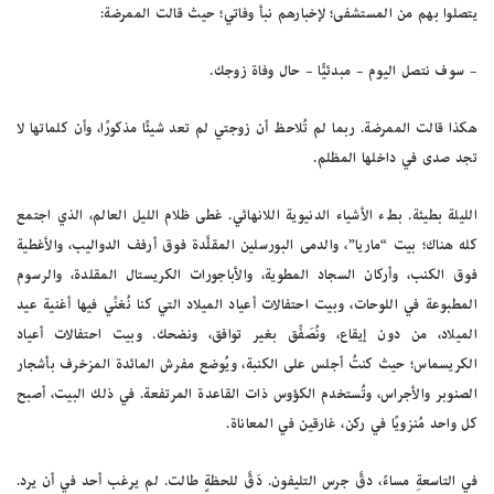
يتصلوا بهم من المستشفى؛ لإخبارهم نبأ وفاتي؛ حيث قالت الممرضة:
– سوف نتصل اليوم – مبدئيًّا – حال وفاة زوجك.
هكذا قالت الممرضة. ربما لم تُلاحظ أن زوجتي لم تعد شيئًا مذكورًا، وأن كلماتها لا
تجد صدى في داخلها المظلم.
الليلة بطيئة. بطء الأشياء الدنيوية اللانهائي. غطى ظلام الليل العالم، الذي اجتمع
كله هناك؛ بيت “ماريا”، والدمى البورسلين المقلَّدة فوق أرفف الدواليب، والأغطية
فوق الكنب، وأركان السجاد المطوية، والأباجورات الكريستال المقلدة، والرسوم
المطبوعة في اللوحات، وبيت احتفالات أعياد الميلاد التي كنا نُغنِّي فيها أغنية عيد
الميلاد، من دون إيقاع، ونُصَفِّق بغير توافق، ونضحك. وبيت احتفالات أعياد
الكريسماس؛ حيث كنتُ أجلس على الكنبة، ويُوضع مفرش المائدة المزخرف بأشجار
الصنوبر والأجراس، وتُستخدم الكؤوس ذات القاعدة المرتفعة. في ذلك البيت، أصبح
كل واحد مُنزويًا في ركن، غارقين في المعاناة.
في التاسعةِ مساءً، دقَّ جرس التليفون. دَقَّ للحظةٍ طالت. لم يرغب أحد في أن يرد.