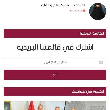
المساجد… منارات علم وحضارة
د.زينب المحمود
القائمة البريدية
اشترك في قائمتنا البريدية
أ
د
خ
ل
ب
ر
ي
الجسرة في عيونهم
د
ك
ب
ب
ا
ا
ا