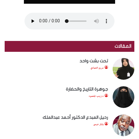
المقالات
تحت بشت واحد
مريم الحمادي
جوهرة التاريخ والحضارة
د.زينب المحمود
رحيل المبدع الدكتور أحمد عبدالملك
بابكر عيسى