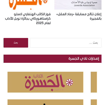
إعلان نتائج مسابقة «رماد العقل»
فوز الكاتب الهنغاري لاسلو
بالفجيرة
كراسناهوركاي بجائزة نوبل للآداب
لعام 2025
ا
ل
ب
ح
إصدارات نادي الجسرة
ث
ع
ن
: