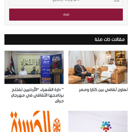
د
خ
ل
ب
ر
ي
د
مقالات ذات صلة
ك
ا
ل
إ
ل
ك
ت
ر
تعاون ثقافي بين كتارا ومصر
” دارة الشعراء “الأردنيين تفتتح
و
برنامجها الثقافي في مهرجان
جرش
ن
ي