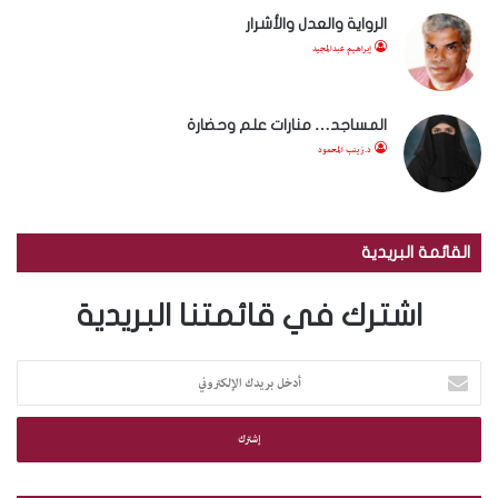
الرواية والعدل والأشرار
إبراهيم عبدالمجيد
المساجد… منارات علم وحضارة
د.زينب المحمود
القائمة البريدية
اشترك في قائمتنا البريدية
أ
د
خ
ل
ب
ر