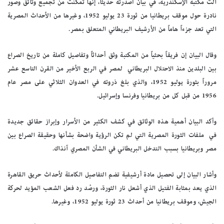
الت مكتبة الإسكندرية، في بيان أصدرته حديثاً، إنها تمكنت من تجميع وثائق وصور
نادرة حول موقف بريطانيا من ثورة 23 يوليو 1952، وغيرها من الأحداث المصرية
التي تعد جزءاً هاماً من الأرشيف البريطاني المتعلق بمصر.
وقال البيان إن فريقاً بحثياً من المكتبة وثق أحداثاً وتفاصيل كاملة من تاريخ الصراع
بين البلدين منذ الاحتلال البريطاني لمصر في الربع الأخير من القرن التاسع عشر
مروراً بثورة يوليو 1952، والذي بلغ ذروته في العدوان الثلاثي على مصر عام
1956 من قبل كل من بريطانيا وفرنسا وإسرائيل.
وأكد البيان أهمية هذه الوثائق في كشف الكثير من الأسرار وإبراز حقائق جديدة
في ملفات الثورة المصرية التي لم تكن الرؤية واضحة بشأنها وحقيقة الصراع بين
مصر وبريطانيا بسبب التدخل البريطاني في الشأن المصري آنذاك.
وأشار البيان إلى تحصيل مادة أرشيفية تضم التفاصيل الكاملة لأحداث حريق القاهرة
الذي يعد بمثابة الفتيل الذي أشعل نار الثورة، ورصْد رد فعل الشعب المؤيد لحركة
الجيش، وموقف بريطانيا من أحداث 23 ثورة يوليو 1952، وغيرها.