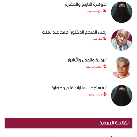
جوهرة التاريخ والحضارة
د.زينب المحمود
رحيل المبدع الدكتور أحمد عبدالملك
بابكر عيسى
الرواية والعدل والأشرار
إبراهيم عبدالمجيد
المساجد… منارات علم وحضارة
د.زينب المحمود
القائمة البريدية