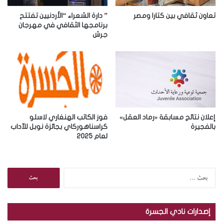
ت
ر
تعاون ثقافي بين كتارا ومصر
” دارة الشعراء “الأردنيين تفتتح
و
برنامجها الثقافي في مهرجان
جرش
ن
ي
إعلان نتائج مسابقة «رماد العقل»
فوز الكاتب الهنغاري لاسلو
بالفجيرة
كراسناهوركاي بجائزة نوبل للآداب
لعام 2025
ا
ل
ب
ح
إصدارات نادي الجسرة
ث