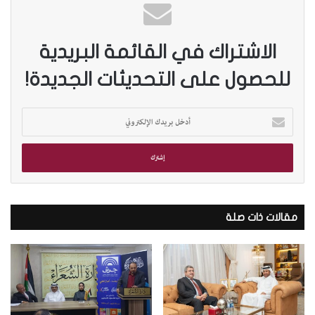
الاشتراك في القائمة البريدية
للحصول على التحديثات الجديدة!
أ
د
خ
ل
ب
ر
ي
د
مقالات ذات صلة
ك
ا
ل
إ
ل
ك