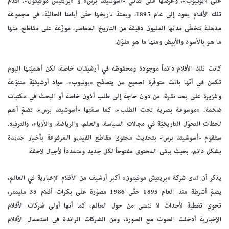
على «يوتيوب»، وعرضها على قناتي «أسوشيتد برس» و «بريتيش موفيتون». أقدم
تلك الأفلام يعود إلى عام 1895، ويمتدّ تاريخها حتّى أيامنا الحاليَّة، في مجموعة
مذهلة تتخطّى مدتها المليون دقيقة من التاريخ المعاصر، موزّعة على مقاطع، منها
ما هو بالأسود والأبيض ومنها ما هو ملوّن.
كانت تلك الأفلام دائماً موجودة ومحفوظة في أرشيفات خاصة، لكن أهميّتها اليوم
تكمن في أنّها باتت متوفّرة لجميع من يتصفّح «يوتيوب». مواد أرشيفيّة متنوّعة
وغزيرة على بعد نقرة، من دون حاجة إلى طلب أذون خاصة أو البحث في مكتبات
ضخمة. «موسوعة بصرية تحت الطلب»، كما سمّتها «أسوشيتد برس»، تضمّ أهم
لحظات التحوّل التاريخيّة في مجالات السياسة، والعلم، والرياضة، والأزياء، والترفيه.
ستقوم «أسوشيتد برس» بتحديث محتوى مقاطع الفيديو المرفوعة بأخبار جديدة
بشكل دائم، بحيث يبقى المحتوى مفتوحاً لكل جديد ومتمدداً لأجيال لاحقة.
يذكر أن لدى شركة «بريتيش موفيتون» أكبر أرشيف من الأفلام الإخبارية في العالم،
يضمّ أشرطة منذ العام 1895 حتَّى 1986 مصوّرة على بكرات أفلام 35 مليمتر،
تحوي تغطية لأحداث لا تنسى من حول العالم، كما أنها أولى شركات الأفلام
الإخبارية أدخلت الصوت مع الصورة، ومن الشركات الرائدة في استعمال الأفلام