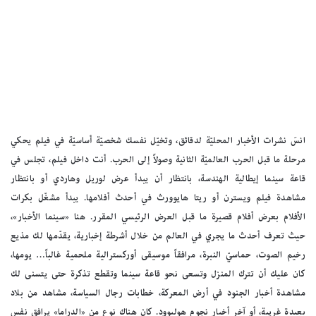
انسَ نشرات الأخبار المحليّة لدقائق، وتخيّل نفسك شخصيّة أساسيّة في فيلم يحكي
مرحلة ما قبل الحرب العالميّة الثانية وصولاً إلى الحرب. أنت داخل فيلم، تجلس في
قاعة سينما إيطالية الهندسة، بانتظار أن يبدأ عرض لوريل وهاردي أو بانتظار
مشاهدة فيلم ويسترن أو ريتا هايوورث في أحدث أفلامها. يبدأ مشغّل بكرات
الأفلام بعرض أفلام قصيرة ما قبل العرض الرئيسي المقرر. هنا «سينما الأخبار»،
حيث تعرف أحدث ما يجري في العالم من خلال أشرطة إخبارية، يقدّمها لك مذيع
رخيم الصوت، حماسيّ النبرة، مرافقاً موسيقى أوركسترالية ملحمية غالباً… يومها،
كان عليك أن تترك المنزل وتسعى نحو قاعة سينما وتقطع تذكرة حتى يتسنى لك
مشاهدة أخبار الجنود في أرض المعركة، خطابات رجال السياسة، مشاهد من بلاد
بعيدة غريبة، أو آخر أخبار نجوم هوليوود. كان هناك نوع من «الدراما» يرافق نفس