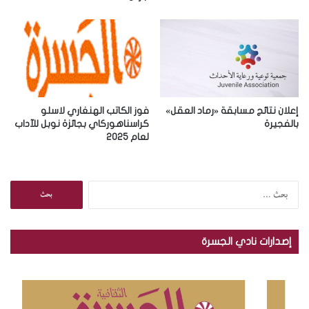
ي
إعلان نتائج مسابقة «رماد العقل»
فوز الكاتب الهنغاري لاسلو
بالفجيرة
كراسناهوركاي بجائزة نوبل للآداب
لعام 2025
ا
ل
ب
ح
إصدارات نادي الجسرة
ث
ع
ن
: