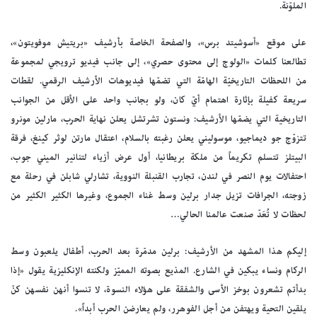
الملوّنة.
على موقع «أسوشيتد برس»، والصفحة الخاصة بأرشيف «بريتيش موفويتون»،
تطالعنا كلمات «الولوج إلى محتوى حصري»، إلى جانب فيديو ترويجي لمجموعة
من اللحظات التاريخيّة الهامّة التي تضمّها فيديوهات الأرشيف الرقمي. لقطات
سريعة كفيلة بإثارة اهتمام أيّ كان، ولو بجانب واحد على الأقل من الجوانب
التاريخية التي يضمّها الأرشيف: ونستون تشرتشل يعلن نهاية الحرب، مارلين مونرو
تتزوّج جو ديماجيو، موسوليني يعلن رغبته بالسلام، اعتقال مارتن لوثر كينغ، فرقة
البيتلز تتسلم تكريماً من ملكة بريطانيا، أول عرض أزياء لتنانير الميني جوب،
احتفالات يوم النصر في لندن، تجارب القنبلة النووية، تشارلي شابلن في رحلة مع
زوجته، الجرافات تزيل جدار برلين وسط غناء الجموع، وغيرها الكثير الكثير من
لحظات لا تُعَدّ صنعت عالمنا الحالي…
إليكم هذا المشهد من الأرشيف: برلين مدمّرة بعد الحرب، أطفال يلعبون وسط
الركام ونساء يبكين في الشارع. المذيع بصوته المميّز ولكنته الإنكليزية يقول «إذا
بدأتم تشعرون بوخز الأسى والشفقة على هؤلاء النسوة، لا تنسوا أنهن نفسهن كنّ
يلقين التحية ويهتفن من أجل الفوهرر، ولم يعارضن الحرب أبداً».