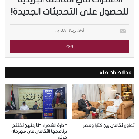
للحصول على التحديثات الجديدة!
أ
د
خ
ل
ب
ر
ي
د
مقالات ذات صلة
ك
ا
ل
إ
ل
ك
ت
ر
تعاون ثقافي بين كتارا ومصر
” دارة الشعراء “الأردنيين تفتتح
و
برنامجها الثقافي في مهرجان
جرش
ن