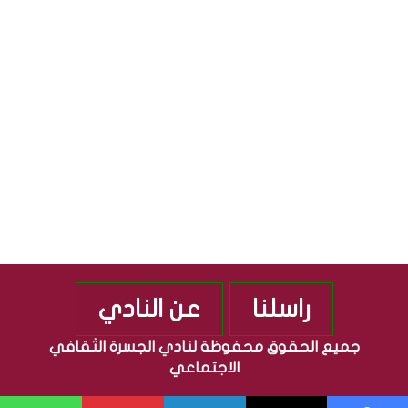
ق
ج
S
ا
م
ف
ه
ي
و
ة
ر
”
ي
م
ة
ن
ا
ذ
ل
2
ع
0
ر
1
ا
0
ق
ي
ة
راسلنا
عن النادي
جميع الحقوق محفوظة لنادي الجسرة الثقافي
الاجتماعي