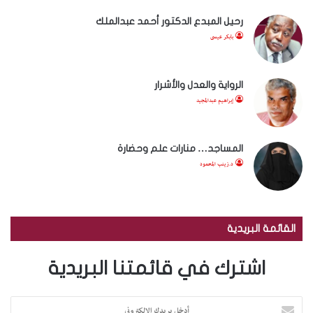
رحيل المبدع الدكتور أحمد عبدالملك
بابكر عيسى
الرواية والعدل والأشرار
إبراهيم عبدالمجيد
المساجد… منارات علم وحضارة
د.زينب المحمود
القائمة البريدية
اشترك في قائمتنا البريدية
أ