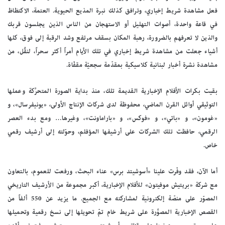
فعل مشاهدة شريط إخباري، وترافق كذلك نبرة المذيع الحيوية. العتمة، الاكتظاظ
في قاعة واحدة، أصوات التهليل أو الاستهجان من الناس الذين يجلسون قربك
والذين لا تعرفهم بالضرورة، رهبة المكان بسقف مرتفع وشد الرقبة إلى فوق، كلها
أشياء جعلت من مشاهدة شريط إخباري في تلك الأيام أمراً أكثر سحراً، لنقُل، من
مشاهدة نشرة أخبار لبنانية كلاسيكية بمقدّمة سجعيّة مقفّاة.
بقيت بكرات الأفلام الإخبارية القديمة تلك، منذ بداية الصورة المتحرِّكة وعملها
التوثيقي أوائل القرن الماضي، محفوظة لدى شركات الإنتاج الأولى، «يونيفرسال»، و
«غومون»، و «باتي»، و «فوكس»، و «باراماونت»، وغيرها… ومع بدء العصر
الرقمي، حافظت تلك الشركات على أرشيفها المؤفلم، وحوّلته إلى أرشيف رقمي
خاص.
أما الآن، فقد وفّرت علينا «أسوشيتد برس» عناء البحث، ورفعت للعموم، بالتعاون
مع شركة «بريتيش موفيتون» للأفلام الإخبارية، أكبر مجموعة من الأرشيف التاريخي
المصوّر على منصّة إلكترونية لمشاركته مع الجميع. ما يزيد عن 550 ألفاً من
القصص الإخبارية المصوَّرة على شريط خام تمّ تحويلها إلى نسخ رقمية وتحميلها