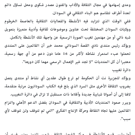
ومدى إسهامها في مجال الثقافة والآداب والفنون مصدر شكوى ومحل تساؤل دائم
لعدة أطراف تتقاسم هم البناء الثقافي في السودان.
ففي الوقت الذي تتزايد فيه الأنشطة والفعاليات الثقافية بالعاصمة الخرطوم
وولايات السودان المختلفة تحت عناوين وموضوعات ثقافية وأدبية متميزة بتمويل
شبه ذاتي أو من مهتمين تغيب الصورة الرسمية عن واجهة تلك الأنشطة بالكامل.
ويؤكد رئيس منتدى نادي القصة السوداني محمد خير أن القائمين على المنتدى
تحملوا عبء استمرار نشاطه لأكثر من 16 عاما دون دعم من أي جهة رسمية،
معتبرا أن كل المنتديات “لا تجد غير الإهمال الرسمي مهما كان دورها”.
دائرة تغييب
ويؤكد للجزيرة نت أن الحكومة لم ترع طوال عقدين أي نشاط أو منتدى يتصل
بضروب الثقافة الأخرى مثل السرد الذي بلغ فيه الكتاب السودانيون مرتبة متقدمة،
لافتا إلى أن أصواتا شبابية جديدة وأقلاما ذات مستقبل لا تزال في دائرة التغييب.
ويبرر صمود المنتديات الأدبية والثقافية في السودان بفضل الدعم الأهلي والتزام
القائمين عليها تجاه الثقافة وحركة الإنتاج الفكري “التي لم تتوقف ولن تتوقف لأي
سبب”.
أما رئيس قسم الأنشطة في مركز الفيصل الثقافي شمس الدين يونس فيرى أن