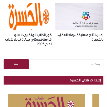
ي
إعلان نتائج مسابقة «رماد العقل»
فوز الكاتب الهنغاري لاسلو
بالفجيرة
كراسناهوركاي بجائزة نوبل للآداب
لعام 2025
ا
ل
ب
ح
إصدارات نادي الجسرة
ث
ع
ن
: