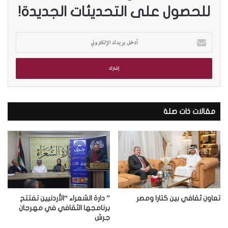
للحصول على التحديثات الجديدة!
أ
د
خ
ل
ب
ر
ي
د
مقالات ذات صلة
ك
ا
ل
إ
ل
ك
ت
ر
تعاون ثقافي بين كتارا ومصر
” دارة الشعراء “الأردنيين تفتتح
و
برنامجها الثقافي في مهرجان
جرش
ن