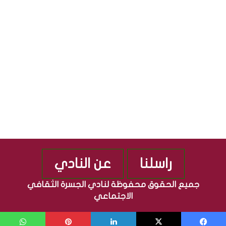
ا
م
ف
ه
ي
و
ة
ر
”
ي
م
ة
ن
ا
ذ
ل
2
ع
0
ر
1
ا
0
ق
ي
ة
راسلنا
عن النادي
جميع الحقوق محفوظة لنادي الجسرة الثقافي
الاجتماعي