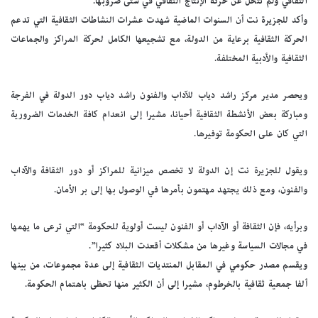
الثقافي ولم تتخل عن حركة الإنتاج الثقافي في شتى ضروبها.
وأكد للجزيرة نت أن السنوات الماضية شهدت عشرات النشاطات الثقافية التي تدعم
الحركة الثقافية برعاية من الدولة، مع تشجيعها الكامل لحركة المراكز والجماعات
الثقافية والأدبية المختلفة.
ويحصر مدير مركز راشد دياب للآداب والفنون راشد دياب دور الدولة في الفرجة
ومباركة بعض الأنشطة الثقافية أحيانا، مشيرا إلى انعدام كافة الخدمات الضرورية
التي كان على الحكومة توفيرها.
ويقول للجزيرة نت إن الدولة لا تخصص ميزانية للمراكز أو دور الثقافة والآداب
والفنون، ومع ذلك يجتهد مهتمون بأمرها في الوصول بها إلى بر الأمان.
وبرأيه، فإن الثقافة أو الآداب أو الفنون ليست أولوية للحكومة “التي ترعى ما يهمها
في مجالات السياسة وغيرها من مشكلات أقعدت البلاد كثيرا”.
ويقسم مصدر حكومي في المقابل المنتديات الثقافية إلى عدة مجموعات، من بينها
ألفا جمعية ثقافية بالخرطوم، مشيرا إلى أن الكثير منها تحظى باهتمام الحكومة.