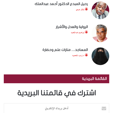
رحيل المبدع الدكتور أحمد عبدالملك
بابكر عيسى
الرواية والعدل والأشرار
إبراهيم عبدالمجيد
المساجد… منارات علم وحضارة
د.زينب المحمود
القائمة البريدية
اشترك في قائمتنا البريدية
أ
د