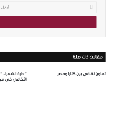
أ
د
خ
ل
ب
ر
ي
د
ك
مقالات ذات صلة
ا
ل
إ
تعاون ثقافي بين كتارا ومصر
” دارة الشعراء “
ل
الثقافي في مه
ك
ت
ر
و
ن
ي