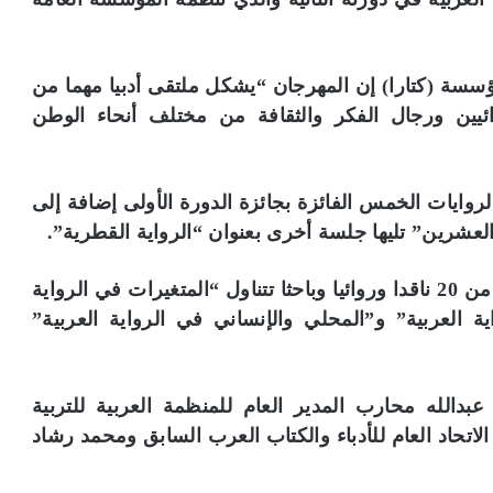
مؤسسة (كتارا) إن المهرجان “يشكل ملتقى أدبيا مهما من
ئيين ورجال الفكر والثقافة من مختلف أنحاء الوطن
لمهرجان توقيع 25 رواية منها الروايات الخمس الفائزة بجائزة الدورة الأولى إضافة إلى
العشرين” تليها جلسة أخرى بعنوان “الرواية القطرية”.
وفي اليوم الثاني تقام أربع ندوات بمشاركة أكثر من 20 ناقدا وروائيا وباحثا تتناول “المتغيرات في الرواية
 العربية” و”المحلي والإنساني في الرواية العربية”
دالله محارب المدير العام للمنظمة العربية للتربية
اتحاد العام للأدباء والكتاب العرب السابق ومحمد رشاد