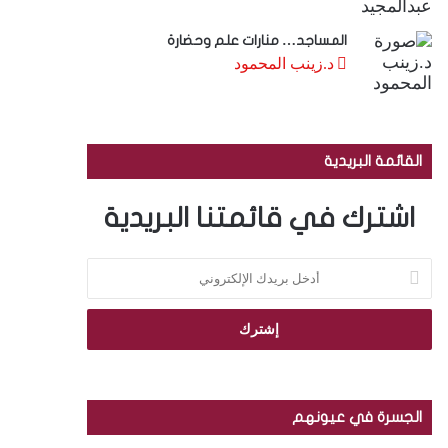
المساجد… منارات علم وحضارة
د.زينب المحمود
القائمة البريدية
اشترك في قائمتنا البريدية
أ
د
خ
ل
ب
ر
ي
د
الجسرة في عيونهم
ك