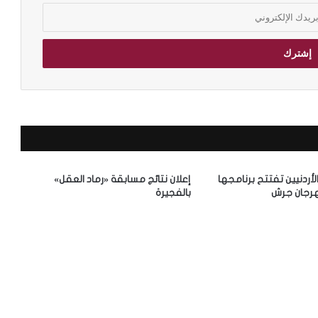
الأردنيين تفتتح برنامجها
إعلان نتائج مسابقة «رماد العقل»
رجان جرش
بالفجيرة