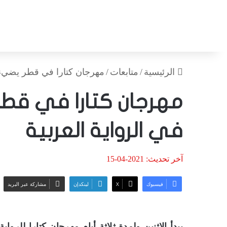
الرئيسية
/
متابعات
/
مهرجان كتارا في قطر يضيء ع
مهرجان كتارا في قطر
في الرواية العربية
آخر تحديث: 2021-04-15
فيسبوك
‫X
لينكدإن
مشاركة عبر البريد
يبدأ الاثنين ولمدة ثلاثة أيام مهرجان كتارا للروا