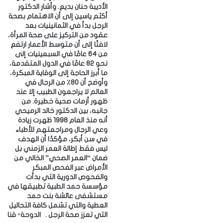
الأديبة حنان بديع. ‎وأشار الدكتور
أكثم ياسين إلى أن الاهتمام بصحة
الرجل بدأ في الثمانينيات بعد
عقود من التركيز على صحة المرأة،
لافتًا إلى أن متوسط الأعمار ارتفع
من 64 عامًا في السبعينيات إلى
نحو 82 عامًا في الدول المتقدمة،
ما أبرز الحاجة إلى الوقاية المبكرة،
وأوضح أن 80٪ من الرجال في
العالم لا يراجعون الطبيب إلا عند
ظهور أزمات صحية خطيرة. ‎من
جانبه، بين الدكتور خالد الرميحي
أنه منذ العام 1998 ظهرت زيادة
وعي الرجال ومراجعتهم للأطباء
في سن أبكر، مؤكدًا أن الهدف
ليس فقط إطالة العمر الزمني بل
ضمان “العمر الصحي” الخالي من
الأمراض عبر الفحص المبكر
والفحوص الدورية التي بدأت
مؤسسة حمد الطبية تطبيقها في
مستشفى عائشة بنت حمد
العطية والتي تشمل كافة التحاليل
التي تعزز صحة الرجل . ‎الدوحة- قنا