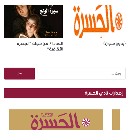
(بدون عنوان)
العدد 71 من مجلة “الجسرة
الثقافية”
ا
ل
ب
ح
إصدارات نادي الجسرة
ث
ع
ن
: