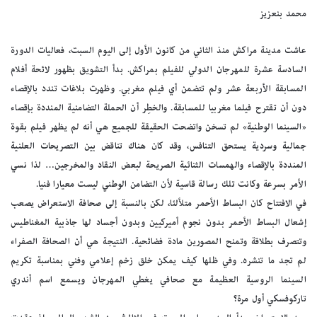
محمد بنعزيز
عاشت مدينة مراكش منذ الثاني من كانون الأول إلى اليوم السبت، فعاليات الدورة
السادسة عشرة للمهرجان الدولي للفيلم بمراكش. بدأ التشويق بظهور لائحة أفلام
المسابقة الأربعة عشر ولم تتضمن أي فيلم مغربي. وظهرت بلاغات تندد بالإقصاء
دون أن تقترح فيلما مغربيا للمسابقة. والخطِر أن الحملة التضامنية المنددة بإقصاء
«السينما الوطنية» لم تسخن واتضحت الحقيقة للجميع هي أنه لم يظهر فيلم بقوة
جمالية وسردية يستحق التنافس، وقد كان هناك تناقض بين التصريحات العلنية
المنددة بالإقصاء والهمسات الثنائية الصريحة لبعض النقاد والمخرجين… لذا نسي
الأمر بسرعة وكانت تلك رسالة قاسية لأن التضامن الوطني ليست معيارا فنيا.
في الافتتاح كان البساط الأحمر متلألئا، لكن بالنسبة إلى صحافة الاستعراض يصعب
إشعال البساط الأحمر بدون نجوم أميركيين وبدون أجساد لها جاذبية المغناطيس
وتتصرف بطلاقة وتمنح المصورين مادة فضائحية. النتيجة هي أن الصحافة الصفراء
لم تجد ما تنشره. وفي ظلها كيف يمكن خلق زخم إعلامي وفني بمناسبة تكريم
السينما الروسية العظيمة مع صحافي يغطي المهرجان ويسمع اسم أندري
تاركوفسكي أول مرة؟