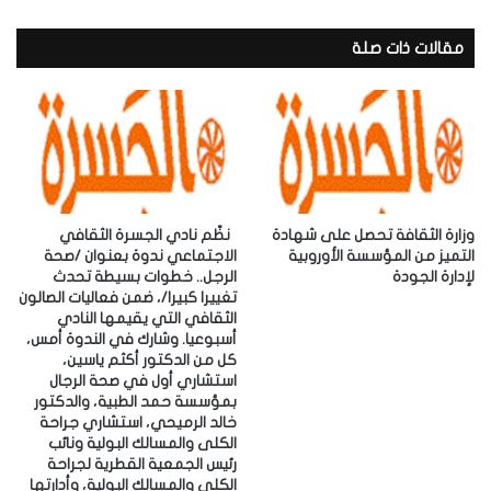
ر
ي
د
مقالات ذات صلة
ك
ا
ل
إ
ل
ك
ت
ر
وزارة الثقافة تحصل على شهادة
‎نظّم نادي الجسرة الثقافي
و
التميز من المؤسسة الأوروبية
الاجتماعي ندوة بعنوان /صحة
لإدارة الجودة
الرجل.. خطوات بسيطة تحدث
ن
تغييرا كبيرا/، ضمن فعاليات الصالون
ي
الثقافي التي يقيمها النادي
أسبوعيا. ‎وشارك في الندوة أمس،
كل من الدكتور أكثم ياسين،
استشاري أول في صحة الرجال
بمؤسسة حمد الطبية، والدكتور
خالد الرميحي، استشاري جراحة
الكلى والمسالك البولية ونائب
رئيس الجمعية القطرية لجراحة
الكلى والمسالك البولية، وأدارتها