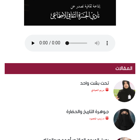
المقالات
تحت بشت واحد
مريم الحمادي
جوهرة التاريخ والحضارة
د.زينب المحمود