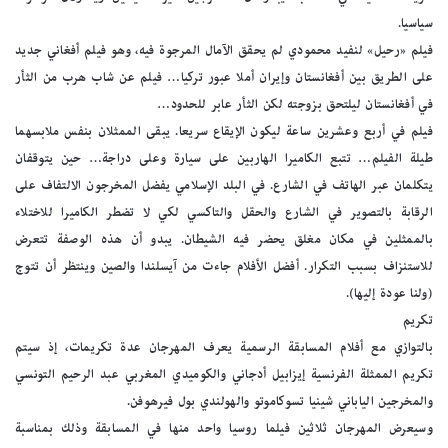
سياسيا.
فيلم «رحيل» لنفيد محمودي لم يحقق الآمال المرجوة فيه، وهو فيلم أفغاني جديد
على الطريق بين أفغانستان وإيران أملا عبور تركيا… فيلم عن شاب هرب من الثأر
في أفغانستان ليلتحق بزوجته لكن الثأر عابر للحدود…
فيلم في أربع وعشرين ساعة ليكون الإيقاع سريعا. يبقى الممثلان بنفس ملابسهما
طيلة الفيلم… تتبع الكاميرا الهاربين على سيارة وعلى دراجة… حين يتوقفان
يتكلمان عبر الهاتف في الشارع. في البلد الإسلامي يفضل المخرجون الالتفاف على
الرقابة بالتصوير في الشارع والحقل والتاكسي لكي لا تضطر الكاميرا للاختلاء
بالممثلين في مكان مغلق يحضر فيه الشيطان. يبدو أن هذه الوصفة تتعرض
للاستنزاف بسبب التكرار. أفضل الأفلام جاءت من آيسلندا والصين وينتظر أن تتوج
(ولنا عودة إليها).
تكريم
بالتوازي مع أفلام المسابقة الرسمية يعرف المهرجان عدة تكريمات، إذ سيتم
تكريم الممثلة الفرنسية إيزابيل أدجاني والكوميدي المغربي عبد الرحيم التونسي
والمخرجين الياباني شينيا تسوكاموتو والهولندي بول فيرهوفن.
وسيعرض المهرجان ثلاثين فيلما روسيا واحد منها في المسابقة وذلك بمناسبة