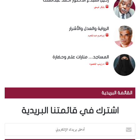
رحيل المبدع الدكتور أحمد عبدالملك
بابكر عيسى
الرواية والعدل والأشرار
إبراهيم عبدالمجيد
المساجد… منارات علم وحضارة
د.زينب المحمود
القائمة البريدية
اشترك في قائمتنا البريدية
أ
د
خ