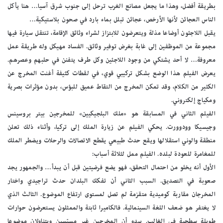
بطريقة أفضل، وهذا ما يجعل مصانع الغرب ترحل إلى جنوب شرق آسيا… هنا يأكل
الناس العجائن لأنها الأرخص، عجائن تبلل بماء بارد في صحون بلاستيكية…
يقبل اللاجئون أوضاعا مذلة ويتعرضون للابتزاز لشراء وثائق الإقامة، تنتقل سيارة فيها
مجموعة من الموظفين إلى غابة بغرض توفير وثائق. الفساد مهيكل وله طريقة عمل
معروفة… لا أحد يشتكي من وجود اللاجئين وكل طرف يتفنن في حلبهم وعصرهم.
يعرض الفيلم هذا الوضع بشكل تركيبي قوي، في لقطات كثيفة أغنت المخرج عن
الكثير من الكلام، وقد تمكن المخرج من التقاط عميق للبؤس، بدون مؤثرات بصرية
ومكياج إلكتروني.
الفيلم الثاني في المسابقة هو «ملك البلجيكيين» للمخرجين بيتر بروسينس
وجيسيكا وودوورت. يحكي الفيلم عن زيارة الملك إلى تركيا، وأثناء ذلك تعلن
منطقة والوني استقلالها ويقع حدث طبيعي يقطع الاتصالات والرحلات ويضطر الملك
للمغامرة للعودة لبلده. الفيلم ممل لثلاثة أسباب:
الأول أنه يخلو من احتمال التحقق، فهو يضع فرضيتين قبل أن يبدأ… والجمهور يجد
صعوبة في التصديق. السبب الثاني أن تفكك البلدان حدث تراجيدي واختار
المخرجان مقاربة كوميدية متقزمة لم تصل لمستوى ارتفاع الموضوع. الثالث الذي
لا يغتفر هو ضعف اللغة السينمائية. فالكاميرا ثابتة والممثلون يستعرضون حوارات
طويلة سطحية في الغالب. يبدو أن المخرجين غير مسيّسين ويتناولان موضوعا