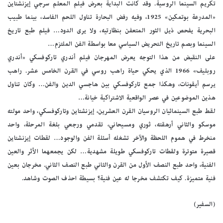
تكريم السينما الروسية. وقد كانت البداية بعرض فيلم المعلم سرجي إيزنشتاين
«المدرعة بوتمكين» 1925، وفيه رفض البحارة تناول اللحم الفاسد، بينما طبيب
البحرية يفحص ذيل الثور المتعفن بنظارتيه، ولا يرى الدود… فيلم طبع تاريخ
السينما وبصم تاريخ التحريض السياسي معا بواسطة الفن الملتزم…
على النقيض من هذا التوجه يعرض المهرجان فيلم أندري تاركوفسكي «أندري
روبليف» 1966 الذي يحكي حياة راهب روسي في القرن الخامس عشر. راهب
يرسم أيقونات، وهكذا جمع تاركوفسكي بين هاجسي الدين والفن… وكان تناول
هذين الموضوعين في عصر الواقعية الاشتراكية خيانة…
لقط طبع السينمائيان الروسيان القرن العشرين، إيزنشتاين وتاركوفسكي، واحد مولته
موسكو والثاني أرهقته، ثوري ومسيحاني، تقدمي ورجعي بلغة المرحلة، واحد
منخرط في هموم اللحظة والآخر تشغله أسئلة الفن والوجود… لقطات إيزنشتاين
قصيرة متوترة ولقطات تاركوفسكي طويلة مشهدية… لكن يجمعهما الأثر والعين
الفنية، واحد طبع النصف الأول من القرن والثاني طبع النصف الثاني. مخرجان بعين
فنية متميزة. كيف تكتشف مخرجا له عين فنية؟ بسيطة احذف الصوت وشاهد.
(السفير)