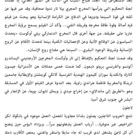
بعد الاستعراض بدأ الجد، صباح السبت في الثالث من الشهر الحالي، إذ عقدت
لجنة التحكيم التي يترأسها المخرج المجري بيلا تار ندوة صحافية، وقد عبر فيها عن
ثقته في قوة السينما ودورها في الدفاع عن الكرامة الإنسانية وهو يبحث عن فيلم
فيه أصالة وقوة طاقة مخرجه وفريقه الفني… وأكد أن الفيلم يسمح برؤية المخرج
عاريا على حقيقته. من جهة أخرى قال المخرج الدنماركي بيلي أوكوست «يتحدث
السياسيون عن الوقائع الآنية وعن الإحصائيات الكمية بينما تتحدث الأفلام عن الروح
الإنسانية وشروط الوجود البشري… السينما هي مفتاح روح الإنسان».
وقد ضمت لجنة التحكيم بالإضافة إلى تار وأوكست المخرجين الأرجنتيني اليساندرو
ألونسو والفرنسي برونو ديمون. كما ضمت خمس ممثلات هن الأسترالية جيسون
كلارك والكندية سوزان كليمون الهندية الفرنسية كالكي كويتشلن والإيطالية جاسمين
ترينكا والمغربية فاطمة هراندي راوية. بعد الندوة عرض الفيلم الأول في المسابقة
وهو «الطريق إلى ماندالاي» من إخراج ميدي ز ويمثل تايوان، بورما، عن الإتجار في
البشر في جنوب شرق آسيا.
لاجئون
تنتج الحروب اللاجئين، يصلون بلدانا مجاورة للعمل، العمل موجود في بانكوك لكن
التراخيص غير متوفرة… أرباب العمل يشغلونهم سراً… ويزداد البؤس حين يتضح
أن كل لاجئ يشتغل لدى قريب له جاء سابقا واستقر واغتنى. يمتص الأقارب دمك