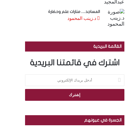
المساجد… منارات علم وحضارة
د.زينب المحمود
القائمة البريدية
اشترك في قائمتنا البريدية
أ
د
خ
ل
ب
ر
ي
د
الجسرة في عيونهم
ك