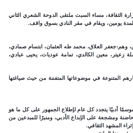
زارة الثقافة، مساء السبت ملتقى الدوحة الشعري الثاني
لمدة يومين، ويقام في مقر النادي بسوق واقف.
، وهم:جعفر العلاق، محمد طه العثمان، ابتسام صمادي،
لة زعيتر، معين الكالدي، تمامة عوديات، يحيى عبادي،
رهم المتنوعة في موضوعاتها المتفننة من حيث صياغتها
مًا أدبيًا يتجدد كل عام لإطلاع الجمهور على كل ما هو
اضنة ومشجعة على الإبداع الأدبي، ومنبرًا للمبدعين من
اء المشهد الثقافي.