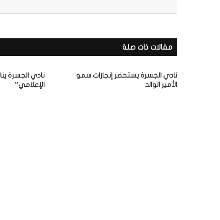
ر
ي
د
ك
مقالات ذات صلة
ا
ل
إ
نادي الجسرة يستحضر إنجازات سمو
نادي الجسرة ينا
ل
الأمير الوالد
الإعلامي”
ك
ت
ر
و
ن
ي