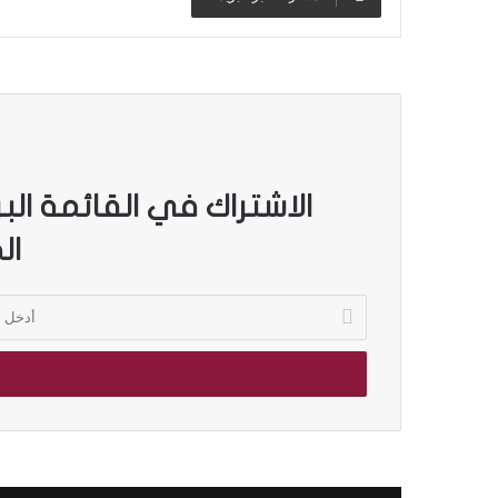
الاشتراك في القائمة الب
ال
أ
د
خ
ل
ب
ر
ي
د
ك