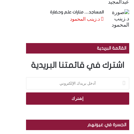
المساجد… منارات علم وحضارة
د.زينب المحمود
القائمة البريدية
اشترك في قائمتنا البريدية
أ
د
خ
ل
ب
ر
ي
د
الجسرة في عيونهم
ك