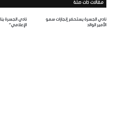
مقالات ذات صلة
ا
ل
إ
نادي الجسرة يستحضر إنجازات سمو
نادي الجسرة ينا
ل
الأمير الوالد
الإعلامي”
ك
ت
ر
و
ن
ي