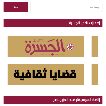
ا
ل
ب
ح
إصدارات نادي الجسرة
ث
ع
ن
:
إذاعة الموسيقار عبد العزيز ناصر