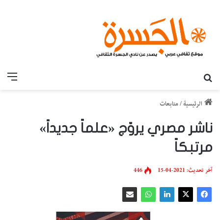
بحث عن
القائ
الرئيسية
/
متابعات
ناشر مصري يروّج «علماً جديداً»
مرتبكاً
آخر تحديث: 2021-04-15
446