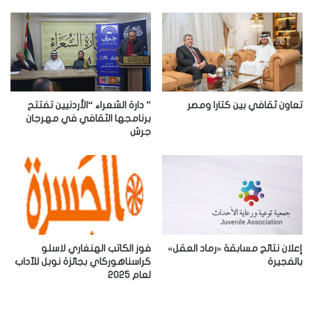
ك
ا
ل
إ
ل
ك
ت
ر
تعاون ثقافي بين كتارا ومصر
” دارة الشعراء “الأردنيين تفتتح
و
برنامجها الثقافي في مهرجان
جرش
ن
ي
إعلان نتائج مسابقة «رماد العقل»
فوز الكاتب الهنغاري لاسلو
بالفجيرة
كراسناهوركاي بجائزة نوبل للآداب
لعام 2025