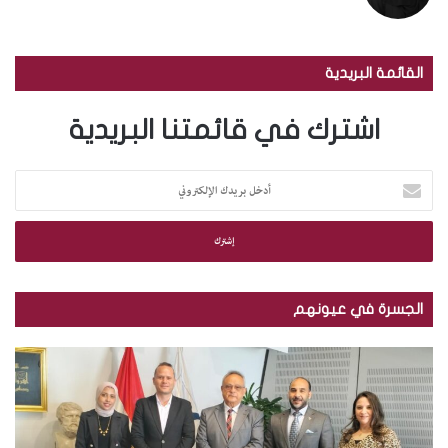
القائمة البريدية
اشترك في قائمتنا البريدية
أ
د
خ
ل
ب
ر
ي
الجسرة في عيونهم
د
ك
م
ب
ا
ك
ا
ل
ت
ل
إ
ب
ص
ل
ة
و