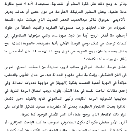
وتأثر به. ومع ذلك تظل فكرة السطو أو المُشابهة، مستبعدة، لأنه لا تصح مقارنة
مادة علمية، ببعض السطور المرتبكة، المتُراصة من دون معنى أو هدف. يعرض
الأكاديمي المرموق شاكر عبدالحميد، للعصر الحديث الذي هيمَنَت عليه «فلسفة
الصورة»، من خلال تحليلها ورصد مستوياتها الفكرية والفنية، مُنطلقاً من مقولة
أرسطو: «لا تُفكر الروح أبداً من دون صورة…»، والتي سيُحولها السلاموني إلى
كلمات تراصت في شكل يوحي للوهلة الأولى بأنها «قصيدة»: «الصورة إنسان/ روح
وعقل وجسد ولسان/ روح الصورة هي قرين روح الفنان» صـ51. هل ثمة معنى ما
يُطال من وراء هذه الكلمات؟
تنطلق دراسة الباحث الجزائري معاشو قرور، تحديداً، من الخطاب البصري العربي
في الفن التشكيلي، وإشكالية تلقي مفهوم الحداثة فيه، من خلال التأويل والتحليل،
مؤكداً في النهاية أهمية التمسك بفكرة (الهوية) في مواجهة تحديات الحداثة. وفي
إحدى مقالات الباحث نفسه في هذا الشأن، يقول: «يجب استباق النزعة الذرية في
مجابهتها لشمولية النزعة الكلية»، وأنهى السلاموني كتابه بالقول: «حين تكتمل
الدائرة يحدث الانفجار العظيم»، بمعنى أن «نظريته»، ستعيد تشكيل الأكوان، على
غرار ذلك الانفجار الذي يرجح علماء أنه السر الأصلي للوجود كما نعرفه.
أكرر: الأمر يتخطى فكرة أن يكون السلاموني استوعب ما كتبه الباحث الجزائري، أو
ما كتبه شاكر عبد الحميد، الحاصل على جائزة الشيخ زايد للكتاب عن أحد كتبه في