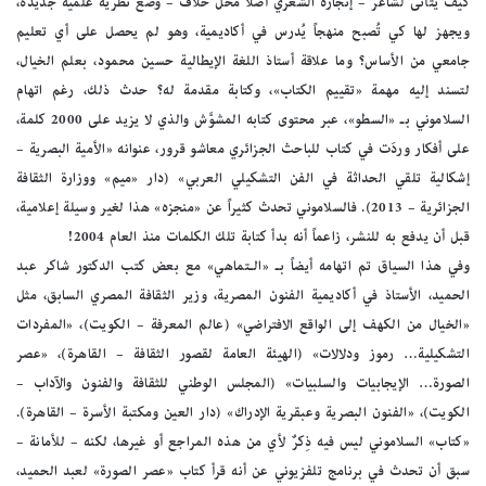
كيف يتأتى لشاعر – إنجازه الشعري أصلاً محل خلاف – وضع نظرية علمية جديدة،
ويجهز لها كي تُصبح منهجاً يُدرس في أكاديمية، وهو لم يحصل على أي تعليم
جامعي من الأساس؟ وما علاقة أستاذ اللغة الإيطالية حسين محمود، بعلم الخيال،
لتسند إليه مهمة «تقييم الكتاب»، وكتابة مقدمة له؟ حدث ذلك، رغم اتهام
السلاموني بـ «السطو»، عبر محتوى كتابه المشوَّش والذي لا يزيد على 2000 كلمة،
على أفكار وردَت في كتاب للباحث الجزائري معاشو قرور، عنوانه «الأمية البصرية –
إشكالية تلقي الحداثة في الفن التشكيلي العربي» (دار «ميم» ووزارة الثقافة
الجزائرية – 2013). فالسلاموني تحدث كثيراً عن «منجزه» هذا لغير وسيلة إعلامية،
قبل أن يدفع به للنشر، زاعماً أنه بدأ كتابة تلك الكلمات منذ العام 2004!
وفي هذا السياق تم اتهامه أيضاً بـ «الـتماهي» مع بعض كتب الدكتور شاكر عبد
الحميد، الأستاذ في أكاديمية الفنون المصرية، وزير الثقافة المصري السابق، مثل
«الخيال من الكهف إلى الواقع الافتراضي» (عالم المعرفة – الكويت)، «المفردات
التشكيلية… رموز ودلالات» (الهيئة العامة لقصور الثقافة – القاهرة)، «عصر
الصورة… الإيجابيات والسلبيات» (المجلس الوطني للثقافة والفنون والآداب –
الكويت)، «الفنون البصرية وعبقرية الإدراك» (دار العين ومكتبة الأسرة – القاهرة).
«كتاب» السلاموني ليس فيه ذِكرٌ لأي من هذه المراجع أو غيرها، لكنه – للأمانة –
سبق أن تحدث في برنامج تلفزيوني عن أنه قرأ كتاب «عصر الصورة» لعبد الحميد،