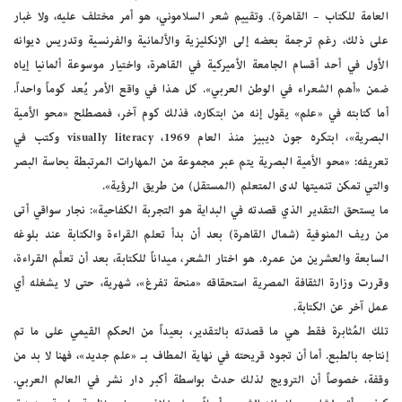
العامة للكتاب – القاهرة). وتقييم شعر السلاموني، هو أمر مختلف عليه، ولا غبار
على ذلك، رغم ترجمة بعضه إلى الإنكليزية والألمانية والفرنسية وتدريس ديوانه
الأول في أحد أقسام الجامعة الأميركية في القاهرة، واختيار موسوعة ألمانيا إياه
ضمن «أهم الشعراء في الوطن العربي». كل هذا في واقع الأمر يُعد كوماً واحداً.
أما كتابته في «علم» يقول إنه من ابتكاره، فذلك كوم آخر، فمصطلح «محو الأمية
البصرية»، ابتكره جون ديبيز منذ العام 1969، visually literacy وكتب في
تعريفه: «محو الأمية البصرية يتم عبر مجموعة من المهارات المرتبطة بحاسة البصر
والتي تمكن تنميتها لدى المتعلم (المستقل) من طريق الرؤية».
ما يستحق التقدير الذي قصدته في البداية هو التجربة الكفاحية»: نجار سواقي أتى
من ريف المنوفية (شمال القاهرة) بعد أن بدأ تعلم القراءة والكتابة عند بلوغه
السابعة والعشرين من عمره. هو اختار الشعر، ميداناً للكتابة، بعد أن تعلَّم القراءة،
وقررت وزارة الثقافة المصرية استحقاقه «منحة تفرغ»، شهرية، حتى لا يشغله أي
عمل آخر عن الكتابة.
تلك المُثابرة فقط هي ما قصدته بالتقدير، بعيداً من الحكم القيمي على ما تم
إنتاجه بالطبع. أما أن تجود قريحته في نهاية المطاف بـ «علم جديد»، فهنا لا بد من
وقفة، خصوصاً أن الترويج لذلك حدث بواسطة أكبر دار نشر في العالم العربي.