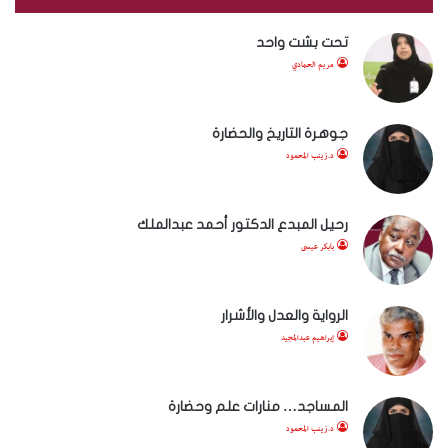
تحت بشت واحد
مريم الحمادي
جوهرة التاريخ والحضارة
د.زينب المحمود
رحيل المبدع الدكتور أحمد عبدالملك
بابكر عيسى
الرواية والعدل والأشرار
إبراهيم عبدالمجيد
المساجد… منارات علم وحضارة
د.زينب المحمود