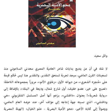
وائل سعيد
لا شك في أن من يتتبع بدايات شاعر العامية المصري سعدني السلاموني منذ
تسعينات القرن الماضي، سيجد تجربة تستحق التقدير. والتقدير هنا ليس حُكم قيمة
على «مُنجزه الشعري»، من ديوانه الأول «رغاوي الألم»، مروراً بمجموعاته اللاحقة:
«تصبح على خير، عضم خفيف، أول شارع شمال، وديعة في البنك»، بالإضافة إلى
«رواية شعرية»! بعنوان «دافنشي»، يزعم أنها أصل المسلسل التلفزيوني «هي
ودافنشي»، الذي نسبته جهة إنتاجه إلى مؤلف آخر، عند عرضه العام الماضي،
ووصولاً إلى كتابه الأخير، «محو الأمية البصرية – علم الخيال» (الهيئة المصرية