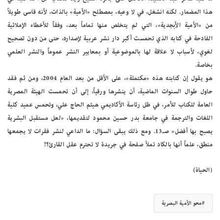
هذا المضمار. لكنه انشغل، في لا وعيه، بمصطلح «الأمية» بالذات، لأنه قاسى طويلاً
من «الأمية الأبجدية»، التي لم يتخلص منها تماماً بعد، وفقاً للأخطاء الإملائية
الفادحة في كتابه الذي تحمست أكبر دار نشر عربية لإصداره، حتى من دون تصحيح
لغوي، لأسباب لا علاقة لها بالموضوعية أو بمعايير النشر عموماً والنشر العلمي
بخاصة.
هو يقول إن كتابته هذه «مكتملة»، على الأقل من بعد العام 2004، ومن ثم فقد
حاول طوال السنوات الماضية، أن ينشرها ورقياً، إلى أن تحمست الهيئة المصرية
العامة للكتاب للأمر، في ظل رئاسة الأكاديمي هيثم الحاج علي، وتحمس عميد كلية
اللغات والترجمة في جامعة بدر حسين محمود لتقديمها، «لعل مستقبل البشرية
يصبح بها أفضل» صـ13. ومع ذلك يبقى السؤال: ما الداعي لنشر فقرات لا يجمعها
منطق، علماً أنها بالكاد تملأ صفحة في جريدة لا تحترم عقل القارئ؟!
(الحياة)
محو الأمية البصرية