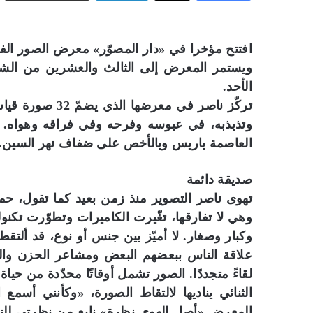
افتتح مؤخرا في «دار المصوّر» معرض الصور الفوت
ويستمر المعرض إلى الثالث والعشرين من الشهر 
الأحد.
وتذبذبه، في عبوسه وفرحه وفي فراقه وهواه. ا
العاصمة باريس وبالأخص على ضفاف نهر السين.
صديقة دائمة
تهوى ناصر التصوير منذ زمن بعيد كما تقول، حمل
وهي لا تفارقها، تغّيرت الكاميرات وتطوّرت تكنول
وكبار وصغار. لا أميّز بين جنس أو نوع، قد ألت
علاقة الناس ببعضهم البعض ومشاعر الحزن وال
لقاءً متجددًا. الصور تشمل أوقاتًا محدّدة من حيا
الثنائي يناديها لالتقاط الصورة، «وكأنني أسمع 
المعرض «أصل الهوى نظرة» نابع من نظرتي لل