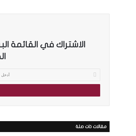
الاشتراك في القائمة الب
ال
ب
أ
ا
د
ل
خ
ص
ل
و
ب
ر
ر
.
ي
.
بالصور.. “الجسرة الثقافية” 
د
“
ك
المكتبات المصرية
ا
مقالات ذات صلة
ا
ل
ل
ج