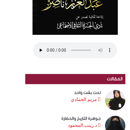
المقالات
تحت بشت واحد
مريم الحمادي
جوهرة التاريخ والحضارة
د.زينب المحمود