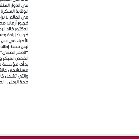
م
في الدول المتقد
ك
ت
في العالم لا يرا
ب
ا
ظهرت زيادة وعي
ت
للأطباء في سن أ
ا
ليس فقط إطالة ا
ل
“العمر الصحي” ا
م
الفحص المبكر و
ص
بدأت مؤسسة حم
ر
مستشفى عائشة
ي
والتي تشمل كافة
ة
صحة الرجل . ‎الدوحة- قنا