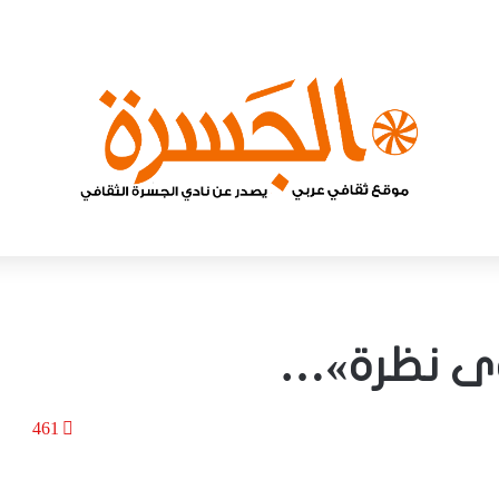
هوى نظرة»…
461