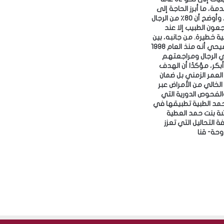
ل
مة، ما أبرز الحاجة إلى
ج
الوقاية المبكرة، وأوضح أن 80٪ من الرجال
س
جعون الطبيب إلا عند
ر
ظهور أزمات صحية خطيرة. ‎من جانبه، بين
الدكتور خالد الرميحي أنه منذ العام 1998
ة
 الرجال ومراجعتهم
ا
بكر، مؤكدًا أن الهدف
ل
لعمر الزمني بل ضمان
ث
لخالي من الأمراض عبر
ق
الفحوص الدورية التي
ا
د الطبية تطبيقها في
ف
 بنت حمد العطية
ي
 التحاليل التي تعزز
ة
»
ل
م
ق
ت
ن
ي
ا