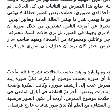
ة. طابع هذا المعرض هو الثنائيات في كل الحالات. لم
 أحدًا لدى تصويري، خطفت بعض الصور خطفًا، لا تهمّني
ما يهمني بقدر ما تهمّني الحالة العامة وتعابير اليدين،
 ويخبرنا عن أمزجة الناس. تشعرين من خلال صورة أن
 لا نرى وجوهًا في الصور، بل نرى حالات. لستُ محترفة،
زوجي وعائلتي ومجموعة من الأصدقاء ومنهم صاحب «دار
لمعرض. حيدر كان يريد أن يتعرّف إلى صوري عن قرب
قع، ومنها بارد وباهت بحسب الحالات، تشرح قائلة: «أحبّ
 التقاط أي صورة بحسب موضوع أو فكرة، فكلّ صورة إبنة
ة المعرض عدت إلى أرشيف صوري، وكانت الفكرة واضحة
نوات وبعضها الآخر تمّ التقاطه في أيلول الماضي في
 حدّدت موضوع المعرض. أردت أن تكون الصور فرنسية
لعشاق، مع العلم أنّ لديّ صور لثنائيات خارج فرنسا».