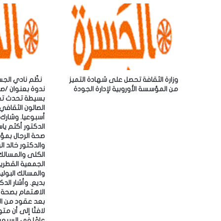
إ
س
ل
ر
ك
ة
ت
ا
ر
ل
و
ث
ن
ق
وزارة الثقافة تحصل على شهادة التميز
‎نظّم نادي الج
ي
ا
من المؤسسة الأوروبية لإدارة الجودة
ندوة بعنوان /ص
ف
بسيطة تحدث تغيي
ي
الصالون الثقافي
ة
أسبوعيا.
”
الدكتور أكثم ي
ع
صحة الرجال بمؤ
ل
والدكتور خالد ا
ى
الكلى والمسالك 
الجمعية القطرية
أ
والمسالك البولية،
ر
بديع. ‎وأشار
ف
الاهتمام بصحة ا
ف
بعد عقود من الت
ا
ل