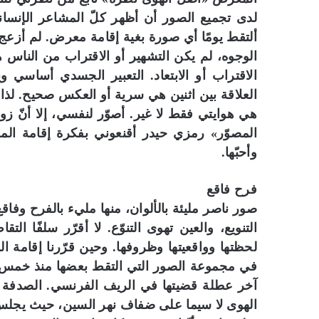
لدى تجميع الصور أن أظهر كلّ المشاعر الإنساني
ألتقط يومًا أي صورة بغية إقامة معرض. لم أزعج
الوجوه، لم يكن التشهير أو الاقتراب من الناس هو 
الاقتراب أو الابتعاد. التعبير الجسدي أساسي
العلاقة بين اثنين هي سرية أو العكس صحيح. لذا
هي هوايتي فقط لا غير. أصوّر لنفسي، إلا أنّ 
المصوّر» رمزي حيدر أقنعوني بفكرة إقامة ا
وأحبّها.
فرح فاقع
صور ناصر مليئة بالألوان، منها مليء بالفرح وفا
التنويع، والعين تهوى التنوّع. لا أقرّر سلفًا
لحظتها وواقعيتها وظروفها. وحين قرّرنا إقام
في مجموعة الصور التي التقط بعضها منذ خمس س
آخر عطلة قضيتها في الريف الفرنسي. الصدفة
الهوى لا سيما على ضفاف نهر السين، حيث يجلس ا