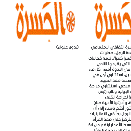
س
ك
ن
د
ر
ي
ة
سرة الثقافي الاجتماعي
(بدون عنوان)
:
حة الرجل.. خطوات
ض
را كبيرا/، ضمن فعاليات
م
 التي يقيمها النادي
أ
 ‎وشارك في الندوة أمس، كل من
ر
اسين، استشاري أول في
ش
سسة حمد الطبية،
ي
لرميحي، استشاري جراحة
ف
البولية ونائب رئيس
 لجراحة الكلى
م
 وأدارتها الأديبة حنان
ج
 الدكتور أكثم ياسين إلى أن
ل
لرجل بدأ في الثمانينيات
ة
ركيز على صحة المرأة،
«
لافتًا إلى أن متوسط الأعمار ارتفع من 64
ا
عامًا في السبعينيات إلى نحو 82 عامًا