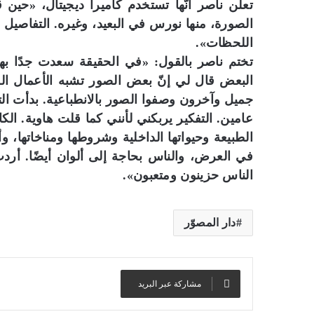
تعلن ناصر أنّها تستخدم كاميرا ديجيتال، «حين 
الصورة، منها نورس في البعيد، وغيره. التفاصيل 
اللحظات».
تختم ناصر بالقول: «في الحقيقة سعدت جدًا به
البعض قال لي إنّ بعض الصور تشبه الأعمال السو
جميل وآخرون وصفوا الصور بالانطباعية. بدأت ا
عامين. التفكير يربكني لأنني كما قلت هاوية. ال
الطبيعة وحيواتها الداخلية وشروطها ومناخاتها، و
في العرض، والناس بحاجة إلى ألوان أيضًا. أردت
الناس حزينون ومتعبون».
دار المصوّر
مشاركة عبر البريد