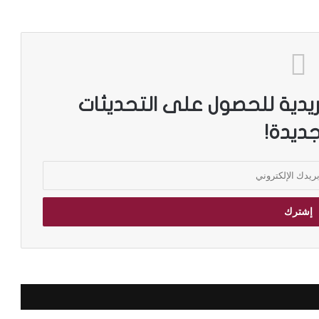
ريدية للحصول على التحديثات
جديدة!
م
د
ي
ر
م
ك
ت
ب
على أرفف
مدير مكتبة الإسكندرية: ضم أرشيف مجلة
ة
«الجسرة الثقافية» لمقتنياتنا إضافة نوعية
ا
ل
إ