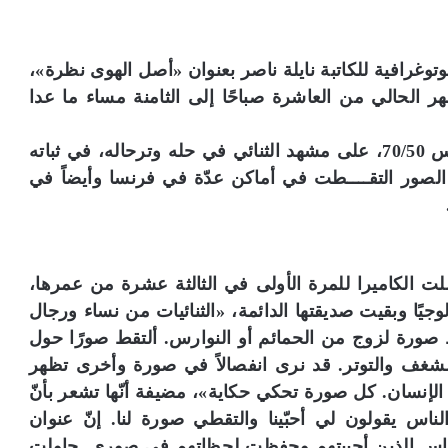
وغرافية للكاتبة نايلة ناصر بعنوان «أصل الهوى نظرة»،
الحالي من العاشرة صباحًا إلى الثامنة مساء ما عدا
تركّز ناصر في معرضها الذي يضمّ 32 صورة قياس 70/50، على مشهد الثنائي في حله وترحاله، في ثباته
لصور التقــــطت في أماكن عدّة في فرنسا وأيضاً في
ت الكاميرا للمرة الأولى في الثالثة عشرة من عمرها،
وجيًا وبقيت صديقتها الدائمة، «الثنائيات من نساء ورجال
قط صورة لزوج من الحمائم أو النوارس. ألتقط صورًا حول
شغف والتوتر. قد نرى انفصالاً في صورة وأخرى تظهر
ة الإنسان. كل صورة تحكي حكاية»، مضيفة أنّها تشعر بأنّ
الناس يقولون لي أحبّينا والتقطي صورة لنا. إنّ عنوان
ناس الذين أحببتهم وحفظت لحظاتهم في صوري. حاولت