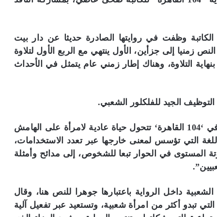
 الكاتبة وظفت في روايتها الصادرة حديثا عن دار بيت
ص زمنيا إلى جزأين، الأول ينتهي مع الربع الأول لتلاوة
بنهاية التلاوة، وهناك إطار زمني عام يتمثل في الأحداث
التوظيف الجيد للفلكلور الشعبي.
وقدم الناقد يسري عبدالله مداخلة بدأها بقوله “في ‘104 القاهرة‘ تتحول حياة عادية لامرأة على الهامش
اللغة التي تؤسس لمعنى خارجها عبر تعدد الاستخدامات،
 المستوى في الحوار تبعا للشخوص، إلى مدائح وأمثلة
بيين”.
الشعبية داخل الرواية باعتبارها جوهرا للنص هنا، وقال
لتي تبدو أكثر من امرأة شعبية، وتستعيد عبر تفعيل آلية