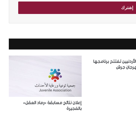
الأردنيين تفتتح برنامجها
رجان جرش
إعلان نتائج مسابقة «رماد العقل»
بالفجيرة