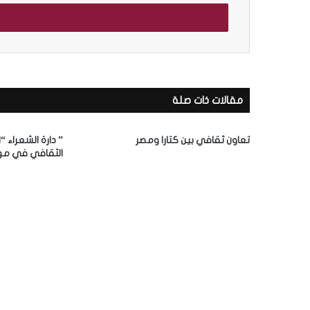
خ
ل
ب
ر
ي
د
ك
مقالات ذات صلة
ا
ل
إ
تعاون ثقافي بين كتارا ومصر
” دارة الشعراء “
ل
الثقافي في مه
ك
ت
ر
و
ن
ي