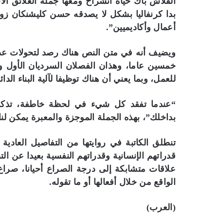
الفلاش باك حياة انشراح ومعها جملة العلائق الاج
بدا كرنفاليا بشكل لا يصدقه حسن كليشنكان 
أعمال وأكاديميين”.
ويضيف أنه في متن النص هناك رصد لتحولات عدي
خمسين عاما، وهذان الفصلان السرديان الأول وا
للعمل، وبما يعني أن هناك توظيفا لآلية البناء الدا
“عندما تفقد كل شيء في لحظة خاطفة، تذكر 
بداخلك”، بهذه الجملة الموجزة والمعبرة يمكن لنا الولوج لع
تنطلق الكاتبة في روايتها من التفاصيل العادية
قدراتهم الإنسانية وقدراتهم النفسية بعيدا عن ال
علاقات متشابكة إلى درجة الصراع أحيانا، صر
الواقع من خلال أفعالها أو ما تقوله.
(العرب)