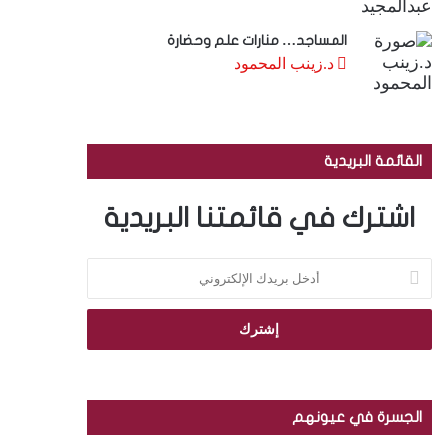
المساجد… منارات علم وحضارة
د.زينب المحمود
القائمة البريدية
اشترك في قائمتنا البريدية
أ
د
خ
ل
ب
ر
ي
د
الجسرة في عيونهم
ك