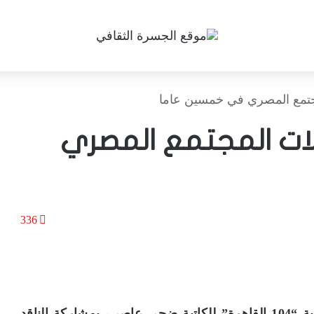
جتمع المصري في خمسين عاما
لات المجتمع المصري
336
عقدت في مكتبة البلد مؤخرا ندوة لمناقشة رواية “104 القاهرة” للكاتبة ضحى عاصي، بمشاركة الناقد