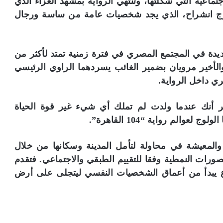
تماعية التي شكلتها، وتنتهي الرواية بمشهد العزاء الذي
زوج انشراح، الذي يجد شخصيات عامة من ساسة ورجال
دة في المجتمع المصري في فترة زمنية تمتد لأكثر من
لأخير مرويان بضمير الغائب يسردهما الراوي الرئيسي
ئري داخل الرواية.
أنك عندما ولدت لم تملك أي شيء غير قوة الحياة
والم رواية “104 القاهرة”.
 والمعيشة في محاولة لتأمل المدينة وسكانها من خلال
تصورات النمطية وفقا للتقييم الطبقي والاجتماعي. فتقدم
اع يبدأ من أعماق الشخصيات النفسي ليتجلى على أرض