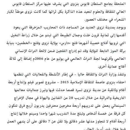
الملحقة بجامع السلطان قابوس بنزوى التي يشرف عليها مركز السلطان قابوس
العالي للثقافة والعلوم لتعيد هذه الذاكرة بكل ثرائها كما كانت نزوى موطناً لكبار
الشعراء في مختلف العصور.
ويوجد بمدينة نزوى العديد من المساجد ذات المحاريب المزخرفة التي يعود
أقدمها إلى ثمانية قرون خلت وجمال الطبيعة التي تبدو من خلال زراعة النخيل
التي ترويها أفلاج خصيبة أشهرها فلج «دارس» بولاية نزوى وفلج «الخطمين» بنيابة
بركة الموز التابعة للولاية وقد تم إدراج الفلجين ضمن لائحة التراث الإنساني
العالمي وأقرتهما لجنة التراث العالمي في يوليو من عام 2006م إضافة إلى ثلاثة
أفلاج عمانية أخرى.
وتنفذ وزارة التراث والثقافة حاليا – في إطار الأنشطة والفعاليات التي تنظمها
احتفاء بنزوى عاصمة للثقافة الإسلامية 2015 – مشروع تصوير فيلم وإنتاج أربعة
أفلام وثائقية عن مدينة نزوى تسرد قصصا حدثت فيها وتبرز جماليات معالمها
التاريخية والتراثية من خلال تدريب 20 من الفنانين والهواة في مجال الإخراج
السينمائي يعمل على تدريبهم أربعة مخرجين محترفين يدربون أربع فرق تتكون
كل فرقة من خمسة أشخاص وتبلغ مدة التدريب شهرا واحدا وسيتم خلالها إنتاج
أربعة أفلام لا تتجاوز مدتها عشر دقائق ولا تقل عن 7 دقائق على أن ينتهي العمل
فيها خلال شهر أبريل الحالي.