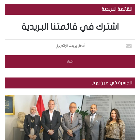
القائمة البريدية
اشترك في قائمتنا البريدية
أ
د
خ
ل
ب
ر
ي
الجسرة في عيونهم
د
ك
م
ب
ا
ك
ا
ل
ت
ل
إ
ب
ص
ل
ة
و
ك
ا
ر
ت
ل
.