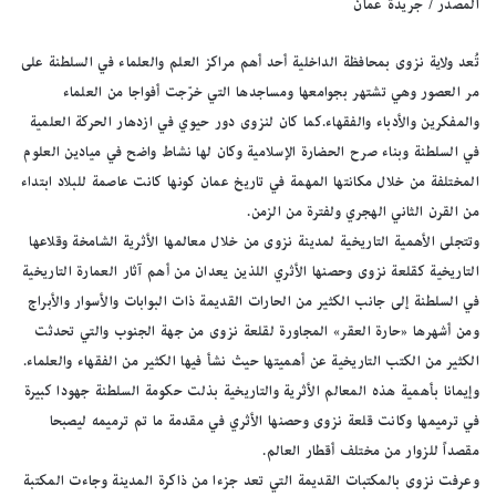
المصدر / جريدة عمان
تُعد ولاية نزوى بمحافظة الداخلية أحد أهم مراكز العلم والعلماء في السلطنة على
مر العصور وهي تشتهر بجوامعها ومساجدها التي خرّجت أفواجا من العلماء
والمفكرين والأدباء والفقهاء.كما كان لنزوى دور حيوي في ازدهار الحركة العلمية
في السلطنة وبناء صرح الحضارة الإسلامية وكان لها نشاط واضح في ميادين العلوم
المختلفة من خلال مكانتها المهمة في تاريخ عمان كونها كانت عاصمة للبلاد ابتداء
من القرن الثاني الهجري ولفترة من الزمن.
وتتجلى الأهمية التاريخية لمدينة نزوى من خلال معالمها الأثرية الشامخة وقلاعها
التاريخية كقلعة نزوى وحصنها الأثري اللذين يعدان من أهم آثار العمارة التاريخية
في السلطنة إلى جانب الكثير من الحارات القديمة ذات البوابات والأسوار والأبراج
ومن أشهرها «حارة العقر» المجاورة لقلعة نزوى من جهة الجنوب والتي تحدثت
الكثير من الكتب التاريخية عن أهميتها حيث نشأ فيها الكثير من الفقهاء والعلماء.
وإيمانا بأهمية هذه المعالم الأثرية والتاريخية بذلت حكومة السلطنة جهودا كبيرة
في ترميمها وكانت قلعة نزوى وحصنها الأثري في مقدمة ما تم ترميمه ليصبحا
مقصداً للزوار من مختلف أقطار العالم.
وعرفت نزوى بالمكتبات القديمة التي تعد جزءا من ذاكرة المدينة وجاءت المكتبة