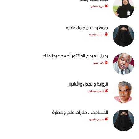
مريم الحمادي
جوهرة التاريخ والحضارة
د.زينب المحمود
رحيل المبدع الدكتور أحمد عبدالملك
بابكر عيسى
الرواية والعدل والأشرار
إبراهيم عبدالمجيد
المساجد… منارات علم وحضارة
د.زينب المحمود