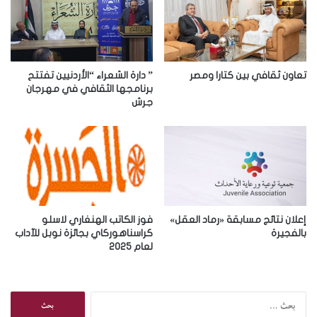
ل
إ
ل
ك
ت
ر
تعاون ثقافي بين كتارا ومصر
” دارة الشعراء “الأردنيين تفتتح
و
برنامجها الثقافي في مهرجان
جرش
ن
ي
إعلان نتائج مسابقة «رماد العقل»
فوز الكاتب الهنغاري لاسلو
بالفجيرة
كراسناهوركاي بجائزة نوبل للآداب
لعام 2025
ا
ل