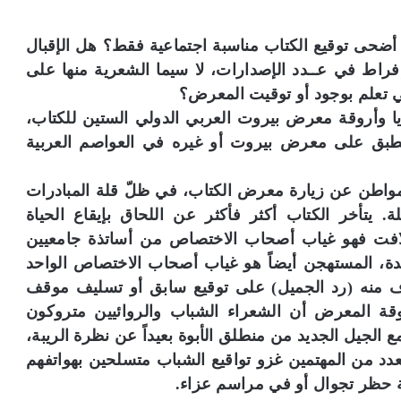
حى توقيع الكتاب مناسبة اجتماعية فقط؟ هل الإقبال
اط في عــدد الإصدارات، لا سيما الشعرية منها على
تي تعلم بوجود أو توقيت المعرض؟
يا وأروقة معرض بيروت العربي الدولي الستين للكتاب،
نطبق على معرض بيروت أو غيره في العواصم العربية
واطن عن زيارة معرض الكتاب، في ظلّ قلة المبادرات
. يتأخر الكتاب أكثر فأكثر عن اللحاق بإيقاع الحياة
لافت فهو غياب أصحاب الاختصاص من أساتذة جامعيين
يدة، المستهجن أيضاً هو غياب أصحاب الاختصاص الواحد
هدف منه (رد الجميل) على توقيع سابق أو تسليف موقف
قة المعرض أن الشعراء الشباب والروائيين متروكون
ع الجيل الجديد من منطلق الأبوة بعيداً عن نظرة الريبة،
لعدد من المهتمين غزو تواقيع الشباب متسلحين بهواتفهم
قة حظر تجوال أو في مراسم عزاء.