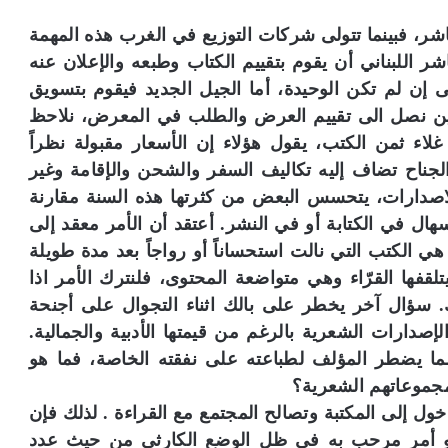
ر، فبينما تتولى شركات التوزيع في الغرب هذه المهمة
ر اللبناني أن يقوم بتقييم الكتاب وطبعه والإعلان عنه
 إن لم تكن الوحيدة، أما الجيل الجديد فيقوم بتسويق
حين نصل الى تقييم العرض والطلب في المعرض، نلاحظ
ء ثمن الكتب، يقول هؤلاء إن الأسعار مقبولة نظراً
لجناح تضاف إليه تكاليف السفر والشحن والإقامة وغير
اصدارات، يتحسس البعض من كثرتها هذه السنة مقارنة
هال في الكتابة أو في النشر. أعتقد أن الأمر معقد إلى
 هي الكتب التي نالت استحساناً أو رواجاً بعد مدة طويلة
ها القرّاء وهي متواضعة المحتوى، فلنترك الأمر اذا
ك. سؤال آخر يخطر على بالك اثناء التجوال على أجنحة
ارات الشعرية بالرغم من قيمتها الأدبية والجمالية.
 يضطر المؤلف لطباعته على نفقته الخاصة، فما هو
مجموعاتهم الشعرية؟
خول إلى المكتبة وتصالح المجتمع مع القراءة . لذلك فإن
هو أمر مرحب به في ظل الوضع الكارثي من حيث عدد