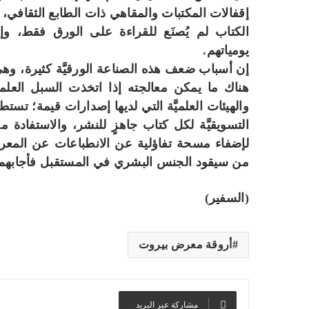
إقفالات المكتبات والمقاهي ذات الطابع الثقافي، ك
الكتاب لم يُصنَع للقراءة على الورق فقط، وإ
يومياتهم.
إن أسباب ضعف هذه الصناعة الورقيَّة كثيرة، وهي ذا
هناك ما يمكن معالجته إذا اتخذت السبل العلميَ
والهيئات العلميَّة التي لديها إصدارات قيمة؛ 
التسويقيَّة لكل كتاب جاهزٍ للنشر، والاستفادة م
لإضفاء مسحة تفاؤلية عن الانطباعات عن المعر
من سيقود الجنس البشري في المستقبل فأجابهم بأ
(السفير)
أروقة معرض بيروت
مشاركة عبر البريد