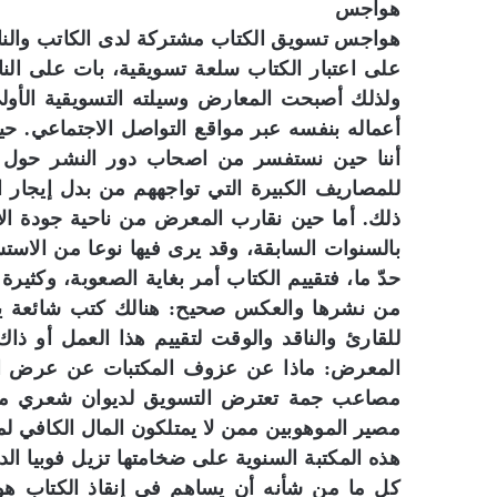
هواجس
هواجس تسويق الكتاب مشتركة لدى الكاتب والناش
على اعتبار الكتاب سلعة تسويقية، بات على الناش
ولذلك أصبحت المعارض وسيلته التسويقية الأولى
أعماله بنفسه عبر مواقع التواصل الاجتماعي. 
أننا حين نستفسر من اصحاب دور النشر حول غلا
للمصاريف الكبيرة التي تواجههم من بدل إيجار ا
ذلك. أما حين نقارب المعرض من ناحية جودة ال
بالسنوات السابقة، وقد يرى فيها نوعا من الاستس
حدّ ما، فتقييم الكتاب أمر بغاية الصعوبة، وكثيرة
من نشرها والعكس صحيح: هنالك كتب شائعة يتلقف
للقارئ والناقد والوقت لتقييم هذا العمل أو ذا
المعرض: ماذا عن عزوف المكتبات عن عرض الإصد
مصاعب جمة تعترض التسويق لديوان شعري مما
مصير الموهوبين ممن لا يمتلكون المال الكافي ل
هذه المكتبة السنوية على ضخامتها تزيل فوبيا الد
كل ما من شأنه أن يساهم في إنقاذ الكتاب 