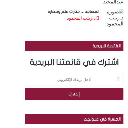
المساجد… منارات علم وحضارة
د.زينب المحمود
القائمة البريدية
اشترك في قائمتنا البريدية
أ
د
خ
ل
ب
ر
ي
د
الجسرة في عيونهم
ك