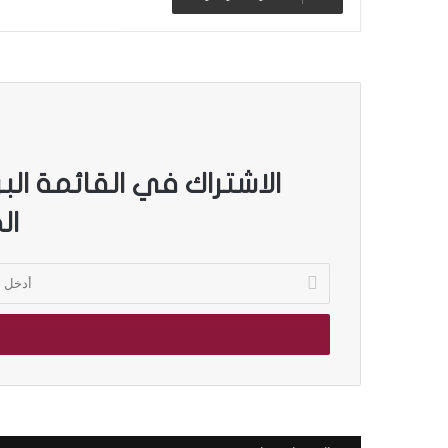
الاشتراك في القائمة الب
ال
أ
د
خ
ل
ب
ر
ي
د
ك