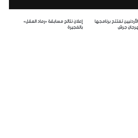
الأردنيين تفتتح برنامجها
إعلان نتائج مسابقة «رماد العقل»
رجان جرش
بالفجيرة