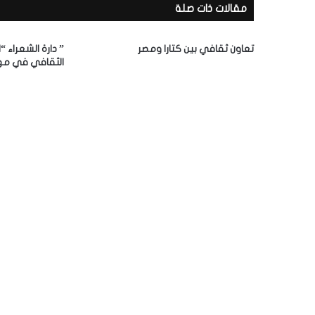
مقالات ذات صلة
ا
ل
إ
تعاون ثقافي بين كتارا ومصر
” دارة الشعراء “
ل
الثقافي في مه
ك
ت
ر
و
ن
ي