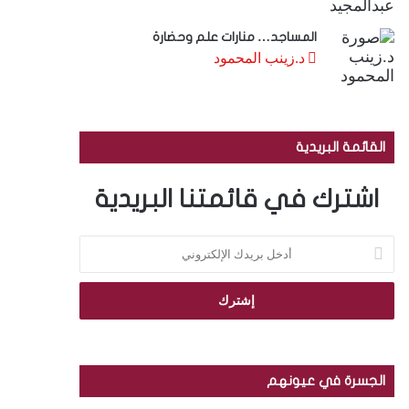
المساجد… منارات علم وحضارة
د.زينب المحمود
القائمة البريدية
اشترك في قائمتنا البريدية
أ
د
خ
ل
ب
ر
ي
د
الجسرة في عيونهم
ك