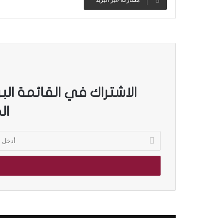
الاشتراك في القائمة الب
ال
أ
د
خ
ل
ب
ر
ي
د
ك