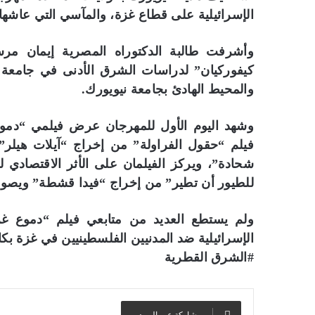
الإسرائيلية على قطاع غزة، والمآسي التي عاشها
وأشرفت طالبة الدكتوراه المصرية إيمان م
كيفوركيان” لدراسات الشرق الأدنى في جامعة ن
والمحيط الهادئ بجامعة نيويورك.
وشهد اليوم الأول للمهرجان عرض فيلمي “دموع
فيلم “حقول الفراولة” من إخراج “آيلات هيلر”
شحادة”، ويركز الفيلمان على الأثر الاقتصادي ل
للطيور أن تطير” من إخراج “فيدا قشطة” ويصور 
ولم يستطع العديد من متابعي فيلم “دموع غزة
الإسرائيلية ضد المدنيين الفلسطينيين في غزة بك
#الشرق القطرية
مشاركة عبر البريد