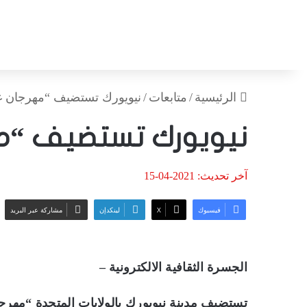
الرئيسية
/
متابعات
/
نيويورك تستضيف “مهرجان غز
نيويورك تستضيف “مه
آخر تحديث: 2021-04-15
فيسبوك
‫X
لينكدإن
مشاركة عبر البريد
الجسرة الثقافية الالكترونية –
تستضيف مدينة نيويورك بالولايات المتحدة “مهرج