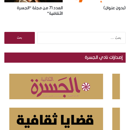
(بدون عنوان)
العدد 71 من مجلة “الجسرة
الثقافية”
ا
ل
ب
ح
إصدارات نادي الجسرة
ث
ع
ن
: