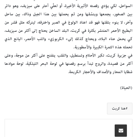
السواحل، لكي يؤدي رقصته الأثيرية الأخيرة، أو لعلِّي أعثر على سيزيف، وهو دائر
بين الصخور، يجمعها وينسِّقها ومن ثم يحملها بين هذا الجبل وذاك، بين ساحل
وآخر، لا ينوء بثقلها فهو قد اعتاد الولوغ في الصبر واخترقه، ليتركه مثل قشر من
البطيخ الأحمر المنتشر بكثرة في كريت، البلد الساخن يحتاج إلى أكثر من سيزيف،
كي يحمل عناء البلاد، ويحتاج كذلك إلى» الكربوزي» واللب الأحمر، اليانع الذي
تحمله هذه الثمرة الكبيرة والأسطورية.
في جزيرة كريت، تكبر الأحلام وتستطيل، والقلب يتفتح على أكثر من موجة، وعلى
أكثر من قصيدة، والروح تبدأ برسم رقصتها في لوحة البحر الليلكية، لوحة موادها
شظايا المحار والأصداف والأحجار الكريمة.
(الحياة)
هنا كريت