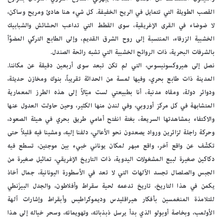
القصب الطويلة التي تتمايل في الريح الخفيفة. كل شيء هنا هادئ ومريح وساكن،
لا ضوضاء في القرى الإغريقية، سوى القطط التي تداعب الحشائش والشبابيك
الخشبية الزرقاء، المنتسبة إلى روح الشرق القديم، وإلى الطابع التركي المضوَّأ
بالشرفات البحرية، ذات الروائح الخشبية التي تشبه رائحة الصندل.
نصل إلى هيروكسونيسوس، التي لم تكن تبعد سوى أربعين دقيقة عن مكاننا.
المدينة ذات طابع بحري، وفيها لمسة من الحداثة تقريباً، بنوك ومخازن حديثة،
ودوائر دولة، ومقاه مدنية، أنا بطبيعتي لست ميّالاً إلى هذه الطرز المعمارية
المتشابهة في كل مركز أوروبي، وفي لندن منها الكثير، وحين حاولت العدول عنها
والاكتفاء بمشاهدتها السريعة، بغتة انفتح أمامي طريق بحري في هيئة الصعود،
وحركة راجلة لزائرين ورواد يصعدون نحو الأعالي، دلفنا إليه، ومشينا فيه قليلاً حتى
تكشّف عن واقع آخر، واقع مبهر لمكان يوناني خبيء بين موجتين، تسطع فيه
دكاكين صغيرة لبيع المشغولات اليدوية، ذات التاريخ الإغريقي، تماثيل صغيرة من
الجبس والصلصال تجسد الآلهات التي لا تعد في الأسطورة اليونانية، جمال أخاذ
يكمن في هذا التاريخ، تاريخ تدعمه لحية سقراط وأفلاطون، والجدل البيزَنطي
للتلامذة المنغمسين بأفكار هيراقليدس وديموكراطيس وأبقراط وإشارات آلهة
الأولمب، وبخاصة أوبولو الذي بدأ يرسل ذبذباته، وتهويماته، وسحر خياله إلى هذا