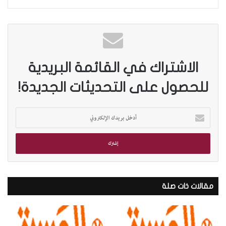
الاشتراك في القائمة البريدية
للحصول على التحديثات الجديدة!
أ
د
خ
ل
ب
ر
ي
د
مقالات ذات صلة
ك
ا
ل