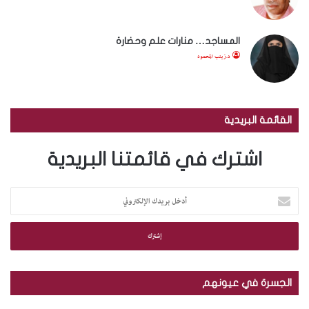
المساجد… منارات علم وحضارة
د.زينب المحمود
القائمة البريدية
اشترك في قائمتنا البريدية
أ
د
خ
ل
ب
ر
ي
الجسرة في عيونهم
د