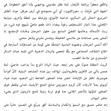
والأفق معطراً برائحة الأزهار، ثمة طلل مقدوني يواجهني وأنا أنفق الخطوات في
الجهة التي عُرِفَتْ بـ «هيراكليون» أي أني متموضع في أرض هرقل، حيث الطلل
المرمري المائل إلى السكري، تداعبه الأمواج، وترشقه بين لحظة وأخرى، بتيارها
الكحلي، هذا التيّار المُستخلِص رغوةً بيضاء، ذات طعم ملحيٍّ مُبهج، فيه شيء من
زيت الأسماك، وعالمها الفضيِّ السابح بين حقول المرجان وغابات الإسفنج، إذ
أضحى يمس مساحات من ملابسي الخفيفة، ويلمس بشرتي وشَعرَ سمتي.
أكاد ألمس المرجان، وغصونه الماسية الملتفَّة على كومة من الصدفيَّات السارحة في
القاع الشفّاف، المتماهي مع رقَّة للحصى والرمال الذهبية التي تشبه حبات السكر
المُستنزح من ملاسة القصب.
كريت المطلة جنوبًا على بحر إيجه، حيث الرذاذ اللزج بدأ يداعب حاجبيَّ، ثمة
همس يأتي من الآخيِّين والطرواديِّين، ليؤالف بين هذه المَشاهد النيلية، كأنَّ أفراساً
هوميرية، تقفز من الإلياذة، لتعبر هذه الصخور الجانحة إلى النعيم، حيث ضياء
أوبولو يملأ الأرجاء، كأن كروم دينوزوس صانع المِتع الأرضية، تتدلى وتقطر فوق
الصخور لتلوِّنها بالأحمر القاني، هنا فوق تربة زيتية تلمع بالزيتون الذي يضيء
حاضر اليونان.
إنه حاضر متسق مع السموّ والكمال والسلاسة، أفق يترنَّح في العسل، حانياً على