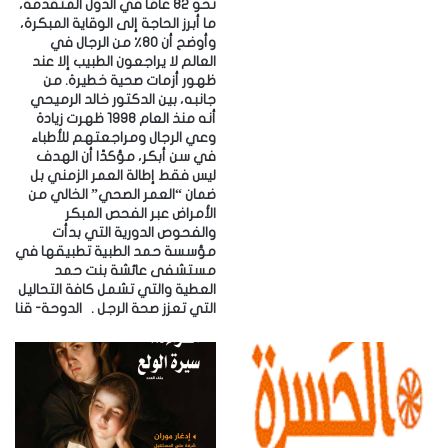
نحو 82 عامًا في الدول المتقدمة،
ما أبرز الحاجة إلى الوقاية المبكرة،
وأوضح أن 80٪ من الرجال في
العالم لا يراجعون الطبيب إلا عند
ظهور أزمات صحية خطيرة. ‎من
جانبه، بين الدكتور خالد الرميحي
أنه منذ العام 1998 ظهرت زيادة
وعي الرجال ومراجعتهم للأطباء
في سن أبكر، مؤكدًا أن الهدف
ليس فقط إطالة العمر الزمني بل
ضمان “العمر الصحي” الخالي من
الأمراض عبر الفحص المبكر
والفحوص الدورية التي بدأت
مؤسسة حمد الطبية تطبيقها في
مستشفى عائشة بنت حمد
العطية والتي تشمل كافة التحاليل
التي تعزز صحة الرجل . ‎الدوحة- قنا