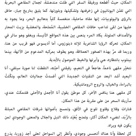
المكان، حيث أقطعه ورفيقة السفر التي ظلت مندهشة، لجمال المقاهي البحرية
التي تفنّن اليونانيون في زخرفتها، وتشكيلها، وبلورتها، كما يليق بتاريخ جبار، حافل
بالرؤى واليوتوبيات، إنها مقاه ساحلية، منغمسة كلياً بتعاليم البحر، وما يجود به
عليها من لقى تداعب حافات المقاهي الخشبية، المُملحة، والمغشية بزيت المحار
والأصداف الملونة. يكاد المرء ينعس بين هذه المواقع الأنيسة، ويغفو وهو سائر في
المكان، تحركه الرؤيا الشاعرية للإله دينوزوس، أما أديسوس فهو قريب من هنا،
وربما قد مرَّ بهذه الصخور العملاقة، وهو يطوف بمركبه المدعوم من الآلهة، بينما
بينلوب بانتظاره، هي وأبرتها والخيط الموصول بالأبدية.
نتخيَّر مقهى ناعماً، هاجعاً في النعيم، رفيقتي أحبَّته، التقطت لنا صورة سيلفي، أنا
البعيد أشد البعد عن التقنيات الجديدة التي أفسدتْ جماليات العالم، ونكَّلتْ
بالبراءة، والخيال، والروح الرومانتيكية.
كل مقهى هنا ينافس الآخر، كل موطئ يقول أنا الأجمل والأحلى فلتمكث عندي،
سأريك السحر من على مقربة من هذا المكان.
فنارات وقلاع وقلوع تلوح في الأفق، وتمسح بأضوائها شرفات المقاهي المبللة
بالزَّبَد، لتضيء المكان أكثر، وتمنح بُعَيْد ذلك النبل والجلال والمعنى الوجودي لمن
يكون فيه ويراه.
كل لحظة وأنا هناك أتحسس وجودي، وأنظر إلى السواحل لعلي أجد زوربا، يذرع