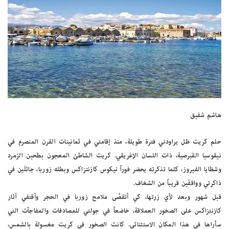
هاشم شفيق
حلم كريت ظل يراودني فترة طويلة، منذ إقامتي في ثمانينات القرن المنصرم في
نيقوسيا القبرصية، ذات اللسان الإغريقي. كريت الشاطئ المعجون بطحين الزمرد
وشظايا الفيروز، كلما تذكرته يحضر فوراً نيكوس كازنتزاكس وبطله زوربا، جائلَين في
ذاكرتي وواقفَين قريباً من الشغاف.
قبل شهور وبعد لأي زرتها، كي أتقصَّى ملامح زوربا في الحجر وأقتفي آثار
كازنتزاكس على الصخور العملاقة، خاضعاً في جولتي للمصادفات والمفاجآت التي
سأراها في هذا المكان الاستثنائي. كانت الصخور في كريت مغسولة بالشمس،