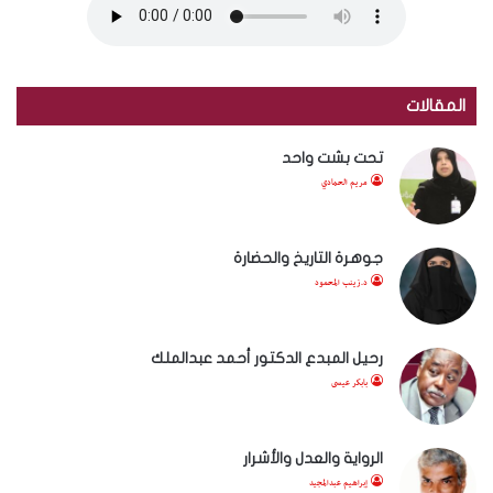
المقالات
تحت بشت واحد
مريم الحمادي
جوهرة التاريخ والحضارة
د.زينب المحمود
رحيل المبدع الدكتور أحمد عبدالملك
بابكر عيسى
الرواية والعدل والأشرار
إبراهيم عبدالمجيد