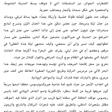
الاضطراب المتواتر، من السقسقات التي لا تتوقف وسط المدينة الملمومة،
والمختصرة على شكل نسمات وأشجار ومصاطب حجرية.
نتوقف عند مقهىً تُجَمِّله طاولة خشبية، وأريكة يتمدَّد عليها بساط شرقي، ووسائد
من حنان ليِّنة ومريحة. حين نجلس نتكئ على هذا الحنان الليِّن، ونسرح لنتابع
مسامراتنا حول شؤون العالم، حتى نصل إلى شأننا الخاص، حتى نصل إلى هذا
المرتفع من المدينة في هيراكليون، متتبعين حركة الناس، متلصِّصين على مسار
خطواتهم، كيف تسير وإلى أين ستمضي، وكيف ستنتهي ليلة هذه الخطى؟ في
مرقص ومطعم، أم في حان ليلي، يشرف على البحر؟ وما أكثرها هناك الحانات
الليلية التي يغسلها في الظلام موج كريت المرتغي والفوار كشلال من ضياء.
نخرج من محل إقامتنا المرهف والذي تؤنسه وتهدهده مويجات بحر إيجة، هذا
البحر الآتي من مرمريس التركية وطرنج الجزيرة الصغيرة العالقة على كتف جبل
مرمري، يدفع بالتيارات تجاه فنارات كريت والسواحل اليونانية.
في الجانب الأيمن من حيث نقيم ثمة ضاحية هيروكسونيسوس، حفظنا اسمها سريعاً
كون حروفها قريبة من كلمة «بطل» بالإنكليزية واسم الشاعر اليوناني الفذ يانيس
ريتسوس. موقف الحافلة التي ستقلنا إليها قريب من النزل الذي حللنا فيه. الموقف
مظلل بشجيرات الدفلى، والطريق تلتف عليه شجرات البرتقال والنارنج والزيتون
والليمون المتساقط من الأفنان اللماعة، يبهرني الشارع القروي المزدان بمراوح