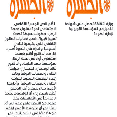
إ
ل
ك
ت
ر
وزارة الثقافة تحصل على شهادة
‎نظّم نادي الجسرة الثقافي
و
التميز من المؤسسة الأوروبية
الاجتماعي ندوة بعنوان /صحة
لإدارة الجودة
الرجل.. خطوات بسيطة تحدث
ن
تغييرا كبيرا/، ضمن فعاليات الصالون
ي
الثقافي التي يقيمها النادي
أسبوعيا. ‎وشارك في الندوة أمس،
كل من الدكتور أكثم ياسين،
استشاري أول في صحة الرجال
بمؤسسة حمد الطبية، والدكتور
خالد الرميحي، استشاري جراحة
الكلى والمسالك البولية ونائب
رئيس الجمعية القطرية لجراحة
الكلى والمسالك البولية، وأدارتها
الأديبة حنان بديع. ‎وأشار الدكتور
أكثم ياسين إلى أن الاهتمام بصحة
الرجل بدأ في الثمانينيات بعد
عقود من التركيز على صحة المرأة،
لافتًا إلى أن متوسط الأعمار ارتفع
من 64 عامًا في السبعينيات إلى