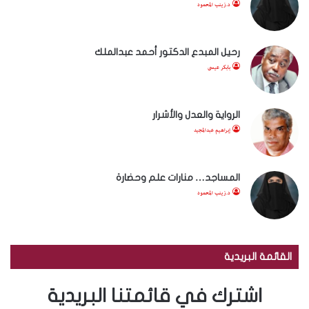
د.زينب المحمود
رحيل المبدع الدكتور أحمد عبدالملك
بابكر عيسى
الرواية والعدل والأشرار
إبراهيم عبدالمجيد
المساجد… منارات علم وحضارة
د.زينب المحمود
القائمة البريدية
اشترك في قائمتنا البريدية