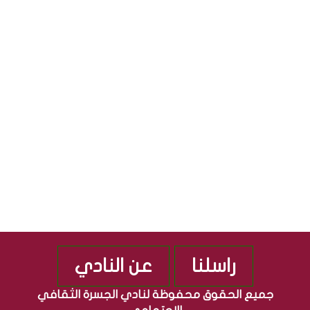
ل
ا
S
ث
ل
ق
ج
S
ا
م
ف
ه
ي
و
ة
ر
”
ي
م
ة
ن
ا
ذ
ل
2
ع
0
ر
1
ا
0
ق
ي
ة
راسلنا
عن النادي
جميع الحقوق محفوظة لنادي الجسرة الثقافي