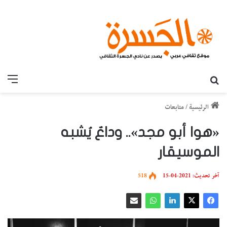
بحث عن
القائ
الرئيسية
/
متابعات
«هوا أبو مجد».. وداعٌ يُشبه
الموسيقار
آخر تحديث: 2021-04-15
518