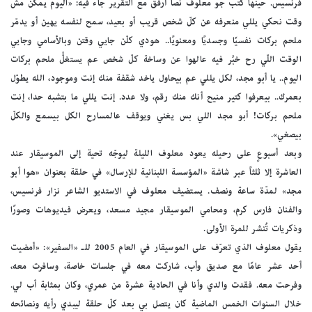
فرنسيس. حينها كتب جو معلوف نصًا أرفق مع التقرير جاء فيه: «اليوم يمكن مش
وقت نحكي يللي منعرفه عن كلّ شخص قريب أو بعيد، سمح لنفسه يهين أو يدمّر
ملحم بركات نفسيًا وجسديًا ومعنويًا.. هودي كلّن جايي وقتن وبالأسامي وجايي
الوقت اللّي رح خبِّر فيه عالهوا عن وساخة كلّ شخص عم يستغلّْ ملحم بركات
اليوم.. يا أبو مجد، لكل يللي عم بيحاول ياخد شقفة منك إنت وموجود، الله يطوّل
بعمرك.. بيعرفوا كتير منيح أنك منك رقم، ولا عدد. إنت يللي ما بتشبه حدا، إنت
ملحم بركات! أبو مجد اللي بس يغني ويوقف عالمسارح الكل بيسمع والكلّ
بيصغي».
وبعد أسبوعٍ على رحيله يعود معلوف الليلة ليوجّه تحية إلى الموسيقار عند
العاشرة إلا ثلثاً عبر شاشة «المؤسسة اللبنانية للإرسال» في حلقة بعنوان «هوا أبو
مجد» لمدّة ساعة ونصف. يستضيف معلوف في الاستديو الشاعر نزار فرنسيس،
والفنان فارس كرم، ومحامي الموسيقار مجيد مسعد، ويعرض فيديوهات وصورًا
وذكريات تُنشر للمرة الأولى.
يقول معلوف الذي تعرّف على الموسيقار في العام 2005 للـ «السفير»: «أمضيت
أحد عشر عامًا مع صديق وأب، شاركت معه في جلسات خاصة، وسافرت معه،
وفرحت معه. فقدت والدي وأنا في الحادية عشرة من عمري، وكان بمثابة أب لي.
خلال السنوات الخمس الماضية كان يتصل بي بعد كلّ حلقة ليبدي رأيه ونصائحه