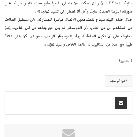
مالية، مهما كلّفنا الأمر لن نسكت. مَن يتسلى بقضية «أبو مجد» فليس حريصًا على
صورته، التزمنا الصمت سابقًا وآمل ألا نضطر إلى تنفيذ تهديدنا».
خلال حلقة الليلة سيتاح للمشاهدين الاتصال مباشرة للمشاركة. «لن نستقبل اتصالات
من المشاهير بل من الناس، لأنّ الموسيقار لم ينل حقّ وداعه من قبل الناس». يُصرّ
معلوف على أن تكون الحلقة شبيهة بالموسيقار الراحل، «هو لم يكن على علاقة
طيبة مع عدد من الفنانين. له عالمه الخاص وعلينا تقبّله».
(السفير)
هوا أبو مجد