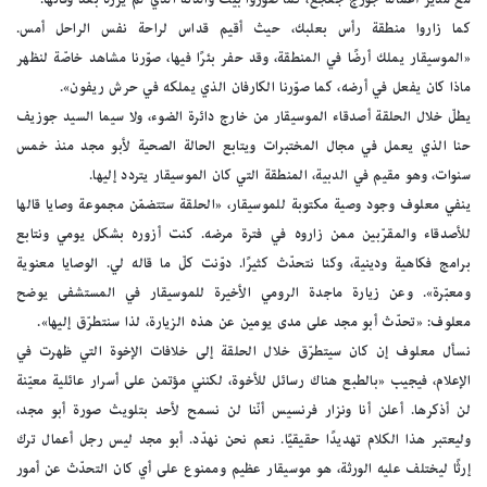
كما زاروا منطقة رأس بعلبك، حيث أقيم قداس لراحة نفس الراحل أمس.
«الموسيقار يملك أرضًا في المنطقة، وقد حفر بئرًا فيها، صوّرنا مشاهد خاصّة لنظهر
ماذا كان يفعل في أرضه، كما صوّرنا الكارفان الذي يملكه في حرش ريفون».
يطلّ خلال الحلقة أصدقاء الموسيقار من خارج دائرة الضوء، ولا سيما السيد جوزيف
حنا الذي يعمل في مجال المختبرات ويتابع الحالة الصحية لأبو مجد منذ خمس
سنوات، وهو مقيم في الدبية، المنطقة التي كان الموسيقار يتردد إليها.
ينفي معلوف وجود وصية مكتوبة للموسيقار، «الحلقة ستتضمّن مجموعة وصايا قالها
للأصدقاء والمقرّبين ممن زاروه في فترة مرضه. كنت أزوره بشكل يومي ونتابع
برامج فكاهية ودينية، وكنا نتحدّث كثيرًا. دوّنت كلّ ما قاله لي. الوصايا معنوية
ومعبّرة». وعن زيارة ماجدة الرومي الأخيرة للموسيقار في المستشفى يوضح
معلوف: «تحدّث أبو مجد على مدى يومين عن هذه الزيارة، لذا سنتطرّق إليها».
نسأل معلوف إن كان سيتطرّق خلال الحلقة إلى خلافات الإخوة التي ظهرت في
الإعلام، فيجيب «بالطبع هناك رسائل للأخوة، لكنني مؤتمن على أسرار عائلية معيّنة
لن أذكرها. أعلن أنا ونزار فرنسيس أنّنا لن نسمح لأحد بتلويث صورة أبو مجد،
وليعتبر هذا الكلام تهديدًا حقيقيًا. نعم نحن نهدّد. أبو مجد ليس رجل أعمال ترك
إرثًا ليختلف عليه الورثة، هو موسيقار عظيم وممنوع على أي كان التحدّث عن أمور