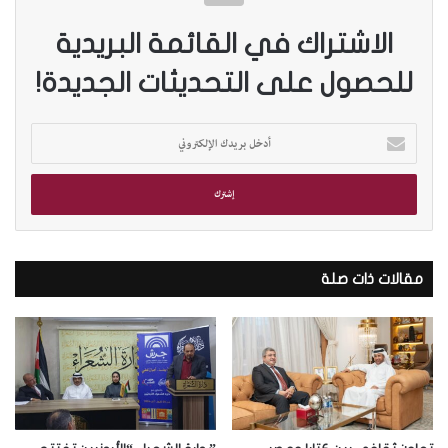
الاشتراك في القائمة البريدية
للحصول على التحديثات الجديدة!
أ
د
خ
ل
ب
ر
ي
د
مقالات ذات صلة
ك
ا
ل
إ
ل
ك
ت