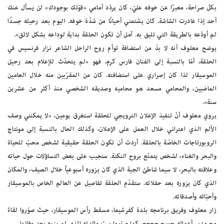
بكلّ صراحة، معبرًا عن خوفه عليّ، كان يردّد أمامي «قوّتك بوجودك» لن يسأل عنك
أحد إذا غادرت الشاشة. كان يشتمني أحيانًا من شدّة خوفه. اليوم بعد رحيله جسدًا
لم أودّعه بالطريقة التي تليق به. آمل أن تكون الحلقة بداية لوداعه بشكل لائق».
يوضح معلوف أنه لا بدّ من استضافة توأم روح الراحل الشاعر نزار فرنسيس في
الحلقة، أمّا بالنسبة إلى الفنان فارس كرم، فهو «لم يتحدّث للإعلام بعد رحيل
الموسيقار لذا كان إصراري على استضافته. كان من المقرّبين منه خلال العامين
الماضيين، والمحامي مسعد هو محاميه وصديقه الشخصي منذ أكثر من عشرين
سنة».
يروي معلوف أنّ تنفيذ الإعلان الترويجي للحلقة استغرق يومين، «لا يمكنني وصف
الألم الذي اعتراني خلال العمل على الإعلان، وكذلك الحال بالنسبة إلى مونتاج
الروبورتاجات الخاصّة بالحلقة. أردت أن تكون الحلقة حقيقية لشخص محبّ للحياة
والبحر والغناء، لشخص يتمتّع بروح النكتة. سنجيب على بعض التساؤلات حول حياته
وعلاقته بالبحر، لا سيما شاطئ الجية الذي كان يزوره أسبوعياً خلال الصيف، والمكان
الذي كان يزوره بعد حفلاته. ستقدّم الحلقة تفاصيل عن العالم الخاص بالموسيقار
وأحبّائه وأصدقائه.
زار معلوف وفريق برنامجه بلدة كفرشيما، مسقط رأس الموسيقار، حيث صوّروا لقاءً
مع مدير أعماله جورج جعجع، كما صوّروا بيت والدته الذي لم يزره بعد وفاتها.