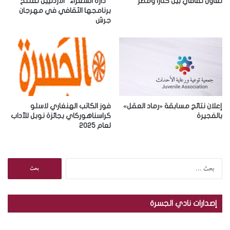
ر
تعاون ثقافي بين كتارا ومصر
” دارة الشعراء “الأردنيين تفتتح
و
برنامجها الثقافي في مهرجان
جرش
ن
ي
إعلان نتائج مسابقة «رماد العقل»
فوز الكاتب الهنغاري لاسلو
بالفجيرة
كراسناهوركاي بجائزة نوبل للآداب
لعام 2025
ا
ل
ب
ح
إصدارات نادي الجسرة
ث
ع
ن