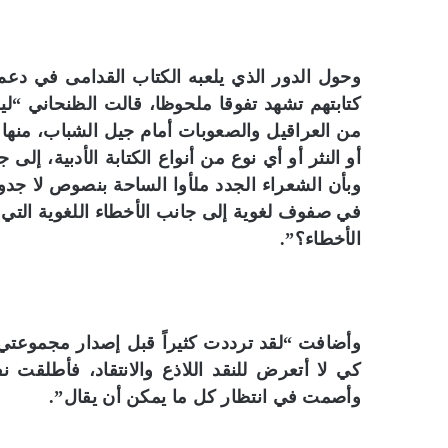
م
ك
ت
ب
وحول الدور الذي يلعبه الكتاب القدامى في دع
ا
كتابتهم تشهد تفوقا ملحوظا، قالت الظنحاني “لي
ت
من العراقيل والصعوبات أمام جيل الشباب، منها ال
ا
أو النثر أو أي نوع من أنواع الكتابة الأدبية، إلى
ل
م
وبأن الشعراء الجدد ملأوا الساحة بنصوص لا جدو
ص
في صفوف لغوية إلى جانب الأخطاء اللغوية التي يق
ر
الأخطاء؟”.
ي
ة
وأضافت “لقد ترددت كثيراً قبل إصدار مجموعتي ا
كي لا أتعرض للنقد اللاذع والانتقاد، فأطلق
وأصمت في انتظار كل ما يمكن أن يقال”.