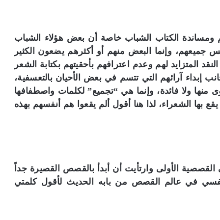
ل
ج
س
ر
م ومساندة الكتاب الشباب خاصة أن بعض هؤلاء الشباب
ة
س جميعهم، وإنما البعض منهم أو أكثرهم يضعون الكثير
ا
نقد المتزايد لهم وعدم اعترافهم بأحقيتهم بكتابة الشعر
ل
 جانب إبداء آرائهم التي تتسم في بعض الأحيان بالتعسفية،
ث
ق
ى منها ولا فائدة، وإنما هي “تجميع” لكلمات واصطفافها
ا
ع بها الشعراء، لذا هنا أقول ألم يقعوا هم أنفسهم بهذه
ف
ي
ة
»
ل
م
لقصصية الأولى وارتأيت أن أبدأ بالقصص القصيرة جداً
ق
ت نفسي في عالم القصص من بابه الحديث لأقول كلمتي
ت
ن
ي
ا