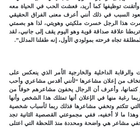
وأتقنت توظيفها كما أريد، فعشت الحب في الحياة معه
س
ك
بما يعود السبب في ذلك أنني أعرف معنى الفراق الحقيقي
ن
خسرت هذا الرجل خسرت ملكيتي وهويتي، لذا هو بصمتي
د
بطنا علاقة صداقة قوية وهو اليوم يقف إلى جانبي، لقد
ر
ي
مطلقة تجاه فرحته بمولودي الأول، إنه طفلنا المدلل”.
ة
:
ض
م
أ
ات والرقابة الداخلية والخارجية الأمر الذي ينعكس على
ر
 لا تخاف من إعلان مشاعرها “لأنني أقدس مشاعري وأحب
ش
كتمانها، وأعرف أن الرجال يخفون مشاعرهم خوفاً من
ي
 ربما رغبة منها في الإعلان أنها تمتلك هذا الشخص وأنها
ف
م
ى التي تتكتم وتخفي مشاعرها فذلك ربما لأسباب شخصية
ج
. وهذا ما لا أخفيه، ففي مجموعتي القصصية الثانية تجد
ل
أخفي مشاعر هي واضحة ومحددة منذ اللحظة التي اعتلى
ة
«
ا