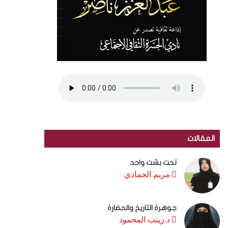
المقالات
تحت بشت واحد
مريم الحمادي
جوهرة التاريخ والحضارة
د.زينب المحمود