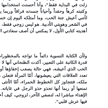
زلت في البداية فقط”، وأنا أحسنت استخدامها 
س
ر
وكتبته كرهاً وحقداً وأحياناً جسدته فراقاً ور
ة
لأنني أعيش جنة الحب، وما أمتلكه اليوم إن 
ا
في الشعر وهويتي الأدبية. هو ليس زوجي فقط، تر
ل
ث
أهديته كتابي الأول، لا يمكنني أن أصف سعادتي ال
ق
ا
ف
ي
ة
ولأن الكتابة النسوية دائماً ما تواجه بالمحظور
”
قدرة الكاتبة على التعبير، أكدت الظنحاني أنها
ع
الحب الذي أعيشه، فهي حالة يصعب إخفاؤها أو 
ل
تعدد العلاقات التي يعيشونها، أمّا المرأة فتعلن
ى
أ
ملكه، فتتجاوز كل الخطوط الحمراء، أمّا الأنث
ر
تمنعها أو ربما أنها تحذو حذو الرجل في غاياته
ف
الإهداء مباشرا له، لنصفي الآخر، لزوجي، كيف 
ف
ا
فيها عرش قلبي”.
ل