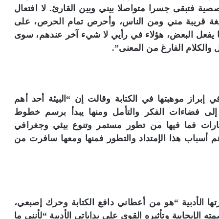
صصية فتبقى جسرا متواصلا بيني وبين القارئ. لا افتعال
لغة قريبة مني ومن الناس، وأحرص تمام الحرص، على
ا يفعل البعض، هؤلاء في رأيي لا شيء آخر عندهم، سوى
 والكلام الفارغ من المعنى”.
في إبراز موهبتها في الكتابة وقالت إن “البيئة أحد أهم
م
ق إلى فضاءات الفكر والتأمل ومنها يبدأ برسم خطوط
د
إمارات فما فيها من تطور مستمر وتنوع بيئي وجغرافي
ي
ر
هم أسباب هذا الإمتداد والتطور فمنها ومعها سافرت من
م
ك
ت
ب
على أرفف
مدير مكتبة الإسكندرية: ضم أرشيف مجلة
ة
«الجسرة الثقافية» لمقتنياتنا إضافة نوعية
ا
 الأدبية “هو من أعطاني دافع الكتابة وحرك إصبعي،
ل
إيجابية وتأثيره القوي على بداياتي الأدبية “لأنني ما
إ