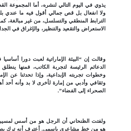
يذوي في اليوم التالي لنشره، أما المجموعة الق
ولا انفعال بل قص جمالي أقول فيه ما عندي ب
الترابط المنطقي والتسلسل، من غير مبالغة، كم
الاستعراض والتقعيد والتنظير، والإغراق في الجدل
وقالت إن “البيئة الإماراتية لعبت دورا أساسيا 
ب
الدعائم الرئيسة لتجربة الكاتب، فمنها ينطل
ا
وخطوات تجربته الإبداعية، وإذا تحدثنا عن ال
ل
ص
وثقافي وأدبي من إمارة لأخرى لا بد وأنه أحد أ
و
الصحراء إلى الفضاء”.
ر
.
.
بالصور.. “الجسرة الثقافية” 
“
المكتبات المصرية
ا
ولفتت الظنحاني أن الرجل هو من أسس لمسيرتها
ل
هو من خط مشاعري باسمي. أعترف أنه ترك بصمته ال
ج