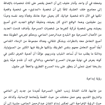
وضعفه في آن واحد. وأشار عفيف إلى أن العمل يقتصر على ثلاث شخصيات بالإضافة
إلى مجاميع خلف الخشبة، لافتًا إلى أن شخصية «المداوي» هي شخصية واقعية
لكنها في الآن ذاته شخصية خيالية، كان يعيش حياة هانئة، وفجأة وجد نفسه وحيدًا
بين حقيقتين، وهما: الواقع الذي كان يعيشه، وحقيقة الواقع الجديد الذي أصبح
يعيشه، وهي شخصية مُركبة كغيرها من شخصيات المسرحية. وأضاف: قدمت العديد
من الأعمال المسرحية مع المُبدع عبدالرحمن المناعي، وبحكم تجربتي الطويلة معه
أصبح التعامل معه بالنظرات، وبشكل تلقائي، وهناك مجموعة من الزملاء القدامى
أيضًا أصبح التعامل معهم بنفس الطريقة، ولكنها طريقة فيها الكثير من المسؤولية.
ودائمًا ما يطلب منا أن نُساعد الشباب وندربهم. مؤكدًا أن أهمية العرض تكمن في
كونه يعرض في نهاية مهرجان المسرح الجامعي، وبالتالي لابد أن نقدم عرضًا يليق
بتاريخنا لجيل نتمنّى أن يتطوّر على يده المسرح القطري، والخطأ غير مقبول.
رؤية إبداعية
من جانبها، قالت الفنانة زينب العلي: المسرحية تُعيدنا من جديد إلى الماضي
والتاريخ القديم، وهو عمل مختلف من حيث القصة وأبعادها الإنسانية، وكذلك من
حيث الرؤية الإخراجية التي تعكس إبداع الفنان عبدالرحمن المناعي، مشيرة إلى أن