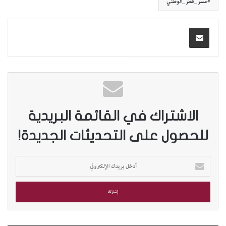
مسر_قطر_الوطني
الاشتراك في القائمة البريدية
للحصول على التحديثات الجديدة!
أ
د
خ
ل
ب
ر
ي