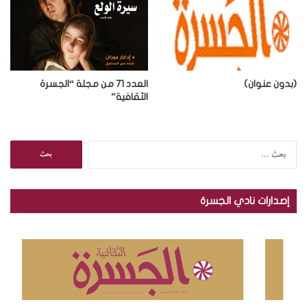
(بدون عنوان)
العدد 71 من مجلة “الجسرة
الثقافية”
ا
ل
ب
ح
إصدارات نادي الجسرة
ث
ع
ن
: