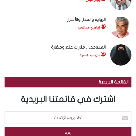
الرواية والعدل والأشرار
إبراهيم عبدالمجيد
المساجد… منارات علم وحضارة
د.زينب المحمود
القائمة البريدية
اشترك في قائمتنا البريدية
أ
د
خ
ل