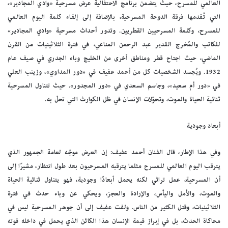
العالمي للمسرح، حيث يتضمن برنامج الاحتفالية عرض مسرحية «وادي المجادير»،
التي تُقدمها فرقة الدوحة المسرحية، بالإضافة إلى إلقاء كلمة اليوم العالمي
للمسرح، وكلمة المسرحيين القطريين. وتدور أحداث مسرحية «وادي المجادير»
للكاتب والمُخرج القدير عبد الرحمن المناعي، في فترة الثلاثينيات من القرن
الماضي، حيث اجتاح قطر ومناطق أخرى من الخليج وباء الجدري في صيف عام
1932. ويُجسد الشخصيات كل من أحمد عفيف في «دور المداوي»، وزينب العلي
في «دور أم سعيد»، وجاسم السعدي في «دور المجدور». حيث تتناول المسرحية
ثنائية الحياة والموت، وتحوّلات الإنسان في ظل الكوارث التي تحلّ به.
أبعاد وجودية
وفي هذا الإطار، قال الفنان أحمد عفيف: إن العرض موجّه لعامة الجمهور الذي
يترقب اليوم العالمي للمسرح مثلما يترقبه المسرحيون بعد طول انتظار، مشيرًا إلى
أن المسرحية، عمل تراثي لكنه يحمل أبعادًا وجودية، فهو يتناول ثنائية الحياة
والموت، والأمل واليأس، والإرادة والعجز، ويحكي عن وباء حدث في فترة
الثلاثينيات، وقتل الكثير من الناس. ولفت عفيف إلى أن جوهر المسرحية ليس في
محاكاة الحدث، بل في إبراز قيمة الإنسان هذا الكائن الذي يحمل في داخله قوته