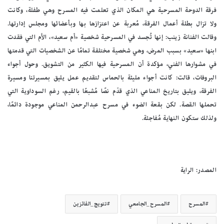
فرقة الدوحة المسرحية هي المكان الذي تعلمت فيه المسرح وهي طفلة، وكانت
ولا تزال بطلة أعمال الفرقة، مُعربة عن اعتزازها بها وبأعضائها ومجلس إدارتها.
وقالت الفنانة زينب: إنها تُجسد في المسرحية شخصية «أم سعيد»، الأم التي فقدت
ابنها «سعيد» بسبب المرض، وهي شخصية مختلفة تمامًا عن الشخصيات التي قدمتها
في مشوارها الفني، مؤكدة أن المسرحية فيها الكثير من التشويق. وحول أجواء
البروفات، قالت: كانت أجواء مليئة بالحماس لتقديم عمل يليق بمسيرتنا ومسيرة
الفرقة، ويليق بتاريخ المناعي الذي قدّم نصًا مُشبعًا بالقيم، رغم السوداوية التي
تحملها القصة. لكن بقعة الضوء في مسرح عبدالرحمن المناعي موجودة دائمًا،
ولذلك ستكون النهاية مُفاجئة.
المصدر: الراية
المسرح
المسرح_الجامعي
تتويج_الفائزين