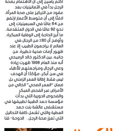
أكثم ياسين إلى أن الاهتمام بصحة
الرجل بدأ في الثمانينيات بعد
عقود من التركيز على صحة المرأة،
لافتًا إلى أن متوسط الأعمار ارتفع
من 64 عامًا في السبعينيات إلى
نحو 82 عامًا في الدول المتقدمة،
ما أبرز الحاجة إلى الوقاية المبكرة،
وأوضح أن 80٪ من الرجال في
العالم لا يراجعون الطبيب إلا عند
ظهور أزمات صحية خطيرة. ‎من
جانبه، بين الدكتور خالد الرميحي
أنه منذ العام 1998 ظهرت زيادة
وعي الرجال ومراجعتهم للأطباء
في سن أبكر، مؤكدًا أن الهدف
ليس فقط إطالة العمر الزمني بل
ضمان “العمر الصحي” الخالي من
الأمراض عبر الفحص المبكر
والفحوص الدورية التي بدأت
مؤسسة حمد الطبية تطبيقها في
مستشفى عائشة بنت حمد
العطية والتي تشمل كافة التحاليل
التي تعزز صحة الرجل . ‎الدوحة- قنا