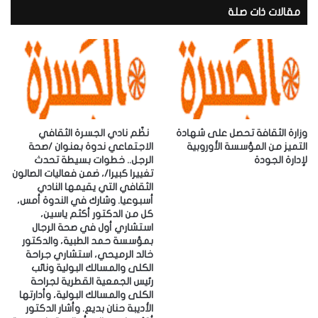
د
مقالات ذات صلة
ك
ا
ل
إ
ل
ك
ت
ر
وزارة الثقافة تحصل على شهادة
‎نظّم نادي الجسرة الثقافي
و
التميز من المؤسسة الأوروبية
الاجتماعي ندوة بعنوان /صحة
لإدارة الجودة
الرجل.. خطوات بسيطة تحدث
ن
تغييرا كبيرا/، ضمن فعاليات الصالون
ي
الثقافي التي يقيمها النادي
أسبوعيا. ‎وشارك في الندوة أمس،
كل من الدكتور أكثم ياسين،
استشاري أول في صحة الرجال
بمؤسسة حمد الطبية، والدكتور
خالد الرميحي، استشاري جراحة
الكلى والمسالك البولية ونائب
رئيس الجمعية القطرية لجراحة
الكلى والمسالك البولية، وأدارتها
الأديبة حنان بديع. ‎وأشار الدكتور