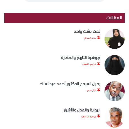
المقالات
تحت بشت واحد
مريم الحمادي
جوهرة التاريخ والحضارة
د.زينب المحمود
رحيل المبدع الدكتور أحمد عبدالملك
بابكر عيسى
الرواية والعدل والأشرار
إبراهيم عبدالمجيد