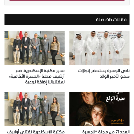
ب
ر
ي
د
مقالات ذات صلة
ك
ا
ل
إ
ل
ك
ت
ر
نادي الجسرة يستحضر إنجازات
مدير مكتبة الإسكندرية: ضم
و
سمو الأمير الوالد
أرشيف مجلة «الجسرة الثقافية»
لمقتنياتنا إضافة نوعية
ن
ي
العدد 71 من مجلة “الجسرة
مكتبة الإسكندرية تقتني أرشيف