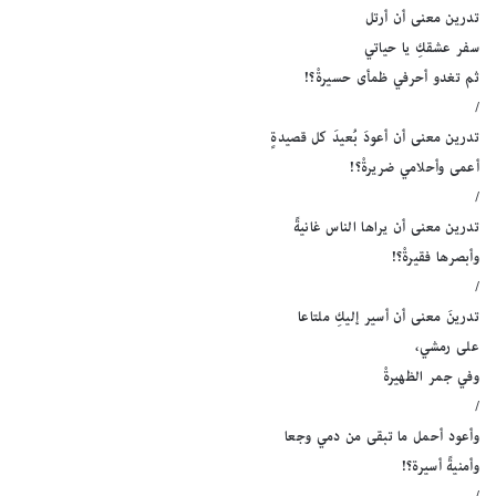
تدرين معنى أن أرتل
سفر عشقكِ يا حياتي
ثم تغدو أحرفي ظمأى حسيرةْ؟!
/
تدرين معنى أن أعودَ بُعيدَ كل قصيدةٍ
أعمى وأحلامي ضريرةْ؟!
/
تدرين معنى أن يراها الناس غانيةً
وأبصرها فقيرةْ؟!
/
تدرينَ معنى أن أسير إليكِ ملتاعا
على رمشي،
وفي جمر الظهيرةْ
/
وأعود أحمل ما تبقى من دمي وجعا
وأمنيةً أسيرة؟!