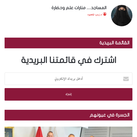
المساجد… منارات علم وحضارة
د.زينب المحمود
القائمة البريدية
اشترك في قائمتنا البريدية
أ
د
خ
ل
ب
ر
ي
الجسرة في عيونهم
د
ك
م
ب
ا
ك
ا