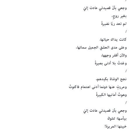
/
وجعي بأنّ قصيدتي عادت إليّ
بغير روحٍ،
لم تعد ريّا نضيرةْ
/
كانت يداك حياتها،
وعلى مدى العشقِ الجميل سماتها،
والآن أقفر وجهها،
وغدتْ بلا أدنى بصيرةْ
/
نجح الوشاة بكيدهم،
ومررتِ عنها دونما أدنى اهتمام فاكتوتْ
وهوتْ أمانيها الكبيرةْ
/
وجعي بأن قصيدتي عادت إليّ
بيأسها؛ لتلوكَ
خيبتها المريرة!