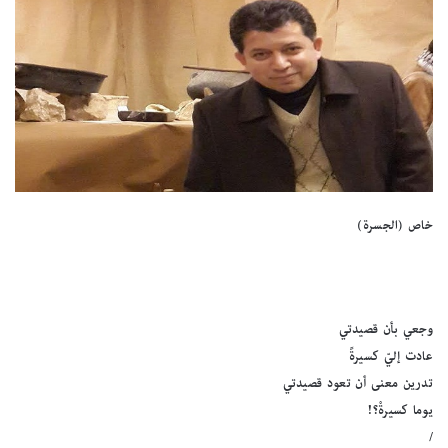
خاص (الجسرة)
وجعي بأن قصيدتي
عادت إليّ كسيرةً
تدرين معنى أن تعود قصيدتي
يوما كسيرةْ؟!
/