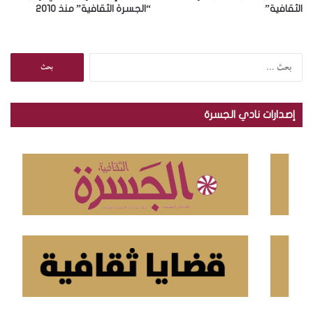
الثقافية”
“الجسرة الثقافية” منذ 2010
ا
ل
ب
ح
إصدارات نادي الجسرة
ث
ع
ن
: