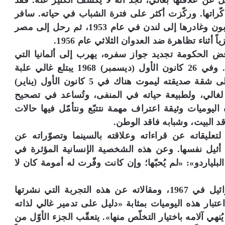
يل عن علاقتها بغالي، نجد أنه لا يكشف الكثير عنه. فقد
ّراتها. وركّزت أكثر على فترة الشباب في حياته. سافر
وجيه غالي إلى باريس لدراسة الطب في السوربون وغادرها إلى لندن في عام 1953، ثم رحل إلى مصر
اء تظاهرة ضد العدوان الثلاثي عام 1956.
الحكومة تجديد جواز سفره، يهرب إلى ألمانيا التي
تمنحه الإقامة عام 1958 حتى يغادرها إلى لندن. وفي 26 كانون الأول (ديسمبر) 1968 يبتلع غالي علبة
حبوب منوّمة؛ ويُنقل إلى المستشفى، ثم يعاد إلى شقة صديقته ليموت هناك في 5 كانون الأول (يناير)
اً لغالي، ولطبيعة حياته في المنفى، وتُساعد في تصحيح
ليوميات وثيقة اعتراف مهمة نتتبّع ونتأمّل فيها حالات
د البيت، وشبابه فاقد الوطن.
عليقاته عن قراءاته وعلاقته بالسينما وتصوّراته عن
نا أثيل نفسها. وعن هذه الشخصية الإنسانية المؤثرة في
ياردو»: «لم يُحبّها؛ وإن كانت وفّرت له أمومة كان لا
تفسّر اليوميّات أيضاً، مُلابسات زيارته الى إسرائيل في 1967، ومقالاته عن هذه التجربة التي نشرتها
تبار هذه اليوميات بمثابة «دليل على تدمير غالي لذاته
ي آلامه باختيار التخلّص منها». يتعقّب الجزء الأوّل من