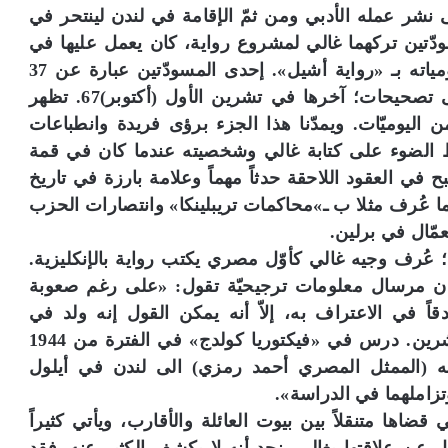
ى نشر عمله الأدبي ومن ثمّ الإقامة في لندن لينتحر في
سودّتين تركهما غالي لمشروع رواية، كان يعمل عليها في
الشهور السابقة لانتحاره، وهو يشير إليها في يومياته بـ «رواية أشيل». إحدى المسودّتين عبارة عن 37
صفحة والأخرى 32 صفحة، وكلتاهما تحتوي على تصحيحات؛ آخرها في تشرين الأول (أكتوبر)67. تظهر
 اليوميّات. ويمدّنا هذا الجزء برؤى فريدة وانطباعات
ط الضوء على كتابة غالي وشخصيته عندما كان في قمة
ح في العقود اللاحقة حدثاً مهماً وعلامة بارزة في تاريخ
ً، عما عُرف مثلا ب ـ»محاكمات تريبلينكا» وانتصارات الحزب
مّال في برلين.
ة؛ عُرف وجيه غالي كأوّل مصري يكتب رواية بالإنكليزية.
مان مرسال معلومات ترجيحيّة تقول: «على رغم صعوبة
دقاً في الاعتراف به، إلاّ أنه يمكن القول إنه ولد في
الإسكندرية في نهاية العشرينات من القرن العشرين. درس في «فيكتوريا كولدج» في الفترة من 1944
 أصدقائه (الممثل المصري أحمد رمزي) الى لندن في أيلول
ضاها متنقلاً بين بيوت العائلة والأقارب، ويأتي كثيراً