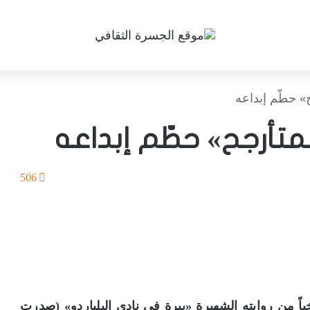
» حطّم إبداعه
متأرجح» حطّم إبداعه
506
اً من روايته الشهيرة «بيرة في نادي البلياردو» (صدرت