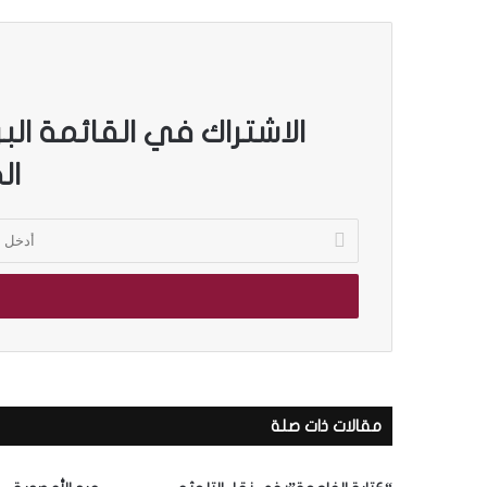
الاشتراك في القائمة الب
ال
أ
د
خ
ل
ب
ر
ي
د
ك
مقالات ذات صلة
ا
ل
إ