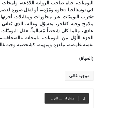
اليوميات، حياة صاحب الرواية اللاذعة، ولمحات م
في نوستالجيا «حلوة ومُرّة»، أو لنقل صورة لعصر
تقترب اليوميّات عبر محاورات ومقابلات أجرته
ملامح وجيه كفاجر، متسوّل وعالة، الذي يُعاني 
عادي، مثلما كان شخصاً مُسالماً. تنقل اليوميّات
الجزء الأوّل من اليوميات، بلمحاته «الصحافية
نفسه غامضة، ملغزة ومبهمة، كشخصية وجيه غال
(الحياة)
وجيه غالي
مشاركة عبر البريد