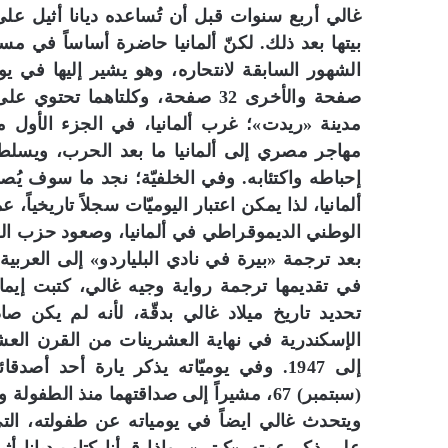
غالي أربع سنوات قبل أن تُساعده ديانا أثيل عل
بيتها بعد ذلك. لكنّ ألمانيا حاضرة أساساً في م
مدينة «ريدت»؛ غرب ألمانيا، في الجزء الأول من
مهاجر مصري إلى ألمانيا ما بعد الحرب، ويسل
إحباطه واكتئابه. وفي الخلفيّة؛ نجد ما سوف يُصب
ألمانيا، لذا يمكن اعتبار اليوميّات سجلاً تاريخيا
الوطني الديموقراطي في ألمانيا، وصعود حزب الع
بعد ترجمة «بيرة في نادي البلياردو» إلى العربي
في تقديمها ترجمة رواية وجيه غالي، كتبت إي
تحديد تاريخ ميلاد غالي بدقّة، لأنه لم يكن صا
إلى 1947. وفي يوميّاته يذكر يارة أحد
(سبتمبر) 67، مشيراً إلى صداقتهما منذ الطفولة وتزاملهما في الدراسة».
ويتحدث غالي ايضاً في يومياته عن طفولته، التي ق