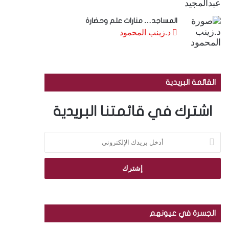
المساجد… منارات علم وحضارة
د.زينب المحمود
القائمة البريدية
اشترك في قائمتنا البريدية
أ
د
خ
ل
ب
ر
ي
د
الجسرة في عيونهم
ك