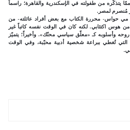
مّا يتذكّره من طفولته في الإسكندرية والقاهرة؛ راسماً
 مُنصرم لمصر.
ا مي حواس- محررة الكتاب مع بعض أفراد عائلته- من
من هوس اكتئابي. لكنه كان في الوقت نفسه كاتباً غير
 روحه وأسلوبه كـ «معلّق سياسي محنّك». وأخيراً؛ يتميّز
» التي تُغطي ببراعة شخصية أدبية محبّبة، وفي الوقت
ي.