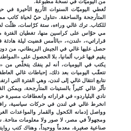
من اليوميّات في نسخة مطبوعة.
تُغطي اليوميّات السنوات الأربع الأخيرة في ح
المتأرجحة والساحقة. «تناول حيّ لحياة كاتب ممي
للكتاب. ترك غالي وراءه، ستة كرّاسات، ظلّت لع
قراراتي»، «لندن»، «بالأمس قضيت ليلة هادئة ف
حصل عليها غالي في الجيش البريطاني، من دون 
يقيم فيها غرب ألمانيا، بلا الحصول على «المواطنة 
يكتب في اليوميات، أنه لم ينفك يتخلّص من «ع
تتعقّب اليوميات بعد ذلك، إحباطات غالي العاطف
نتابع انتقال غالي إلى لندن، وهي الفترة التي ارتفعت
تأثّر غالي كثيراً بالستينات المتأرجحة، ويمكن
نادي البلياردو» في قراراته وانعطافات مسيرة حيا
انخرط غالي في لندن في حركات سياسية، رافضاً
وواصل إدمانه الكحول والقمار والمواعدات الغر
صناعية صغيرة، معدماً ووحيداً، وهناك كتب روايته 