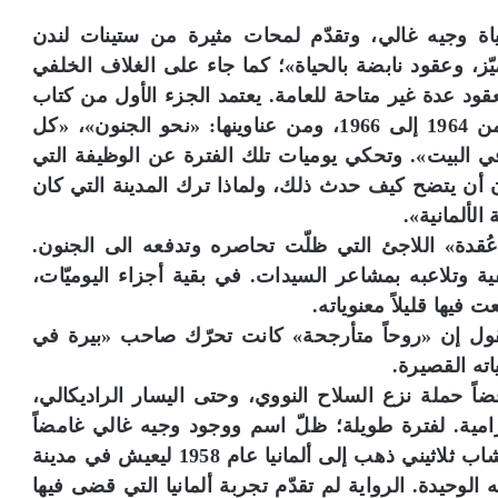
ياة وجيه غالي، وتقدّم لمحات مثيرة من ستينات لندن
ّز، وعقود نابضة بالحياة»؛ كما جاء على الغلاف الخلفي
قود عدة غير متاحة للعامة. يعتمد الجزء الأول من كتاب
مي حوّاس على كراسين منها، تغطيان الفترة من 1964 إلى 1966، ومن عناوينها: «نحو الجنون»، «كل
ي البيت». وتحكي يوميات تلك الفترة عن الوظيفة التي
أن يتضح كيف حدث ذلك، ولماذا ترك المدينة التي كان
الألمانية».
ُقدة» اللاجئ التي ظلّت تحاصره وتدفعه الى الجنون.
ية وتلاعبه بمشاعر السيدات. في بقية أجزاء اليوميّات،
 فيها قليلاً معنوياته.
 القول إن «روحاً متأرجحة» كانت تحرّك صاحب «بيرة في
ته القصيرة.
 حملة نزع السلاح النووي، وحتى اليسار الراديكالي،
امية. لفترة طويلة؛ ظلّ اسم ووجود وجيه غالي غامضاً
ومجهولاً في مصر، لا صور ولا معلومات متاحة. شاب ثلاثيني ذهب إلى ألمانيا عام 1958 ليعيش في مدينة
الوحيدة. الرواية لم تقدّم تجربة ألمانيا التي قضى فيها