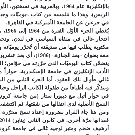
بالإنكليزية عام 1964، وبالعربية في
الريس)، وهذا ما نتلمسه من كتاب «يوميّات وجي
في جزءين عن الجامعة الأميركية في القاهرة.
انتحار غالي في منفاه السياسي في لندن، وتحدي
مكتوبة يطلب فيها من صديقته أن تُحرّر يوميّاته وت
معه بعنوان «بعد الجنازة» (1986)، أي بعد عشرين عاماً على رحيله المفجع.
يتضمّن كتاب اليوميّات الذي حرّرته مي حوّاس؛ 
الأدب الإنكليزي في جامعة الإسكندرية، حواراً 
غالي طُوال تلك العقود. أما الجزء الثاني من ال
ويتذكّر فيه أطيافاً من طفولة الكاتب الراحل وحيا
في حوار أثيل مع ديبورا ستار (من جامعة كروني
ومن هنا جاء القرار بضرورة إعداد نسخ محرّرة 