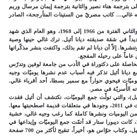
 نسختين، الأولى بترجمة هناء نصير والثانية بترجمة إيمان مرسال وريم
ه غالي… كاتب مصريّ من الستينات المتأرجحة» الصادر
يُغطي الجزء الأوّل الفترة من 1964 إلى 1966، والثاني الفترة من 1966 إلى 1968، وهو العام الذي شهد
داً في شقة صديقته ديانا أثيل. ترك غالي حينها وصية
نشرها. إلاّ أن ديانا لم تقم بذلك، واكتفت بنشر مذكّراتها
الحاصلة على دكتوراة في الأدب من جامعة لوفين وتدرّس
مع ديانا أثيل تذكر فيه أسباب عدم نشرها يوميّات وجيه
يوميّات فيحوي حواراً مع سمير بسطا، أحد أقرباء غالي.
ته الأُسريّة في مصر.
ل)، والتي تولّت جمع اليوميّات، نكتشف أن أثيل فقدت
النسخ الأصلية لدى انتقالها من شقتها، ثم اكتشفت في 2011، وجودها في متعلقات قديمة اصطحبتها معها.
من اليوميات ونشرها كاملة كما رغب وجيه غالي، خشية
فقدانها مرّة أخرى. في كانون الثاني (يناير) 2014، كانت ديبورا ستار قد أتمّت جمع اليوميّات وإيداعها في
أرشيف ضخم ومثير لوجيه غالي في جامعة كرونيل، وكتاب حوّاس هو، أخيراً، تنقيح لأكثر من 700 صفحة