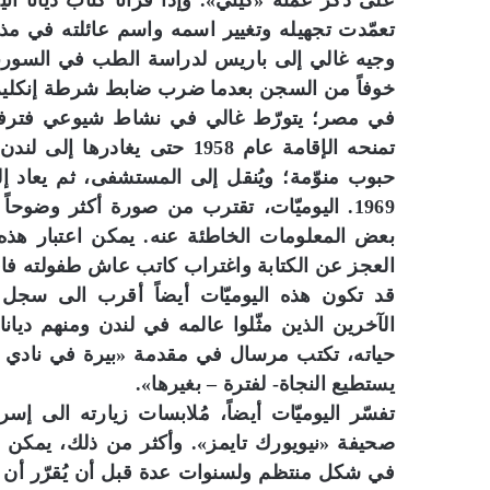
على ذكر عمته «كيتي». وإذا قرأنا كتاب ديانا أث
تعمّدت تجهيله وتغيير اسمه واسم عائلته في مذك
خوفاً من السجن بعدما ضرب ضابط شرطة إنكليزياً أثن
في مصر؛ يتورّط غالي في نشاط شيوعي فترفض 
1969. اليوميّات، تقترب من صورة أكثر وضوح
بعض المعلومات الخاطئة عنه. يمكن اعتبار هذه ا
العجز عن الكتابة واغتراب كاتب عاش طفولته فاق
قد تكون هذه اليوميّات أيضاً أقرب الى سجل لت
الآخرين الذين مثّلوا عالمه في لندن ومنهم ديا
حياته، تكتب مرسال في مقدمة «بيرة في نادي البل
يستطيع النجاة- لفترة – بغيرها».
صحيفة «نيويورك تايمز». وأكثر من ذلك، يمكن اع
في شكل منتظم ولسنوات عدة قبل أن يُقرّر أن يُنه