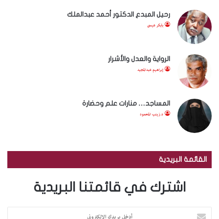
رحيل المبدع الدكتور أحمد عبدالملك
بابكر عيسى
الرواية والعدل والأشرار
إبراهيم عبدالمجيد
المساجد… منارات علم وحضارة
د.زينب المحمود
القائمة البريدية
اشترك في قائمتنا البريدية
أ