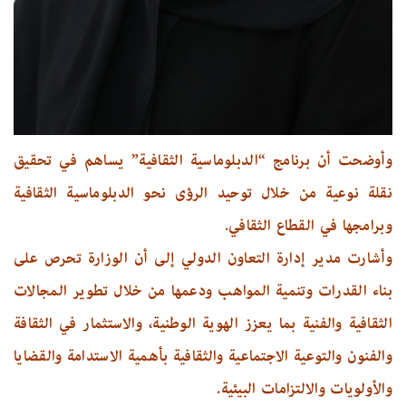
وأوضحت أن برنامج “الدبلوماسية الثقافية” يساهم في تحقيق
نقلة نوعية من خلال توحيد الرؤى نحو الدبلوماسية الثقافية
وبرامجها في القطاع الثقافي.
وأشارت مدير إدارة التعاون الدولي إلى أن الوزارة تحرص على
بناء القدرات وتنمية المواهب ودعمها من خلال تطوير المجالات
الثقافية والفنية بما يعزز الهوية الوطنية، والاستثمار في الثقافة
والفنون والتوعية الاجتماعية والثقافية بأهمية الاستدامة والقضايا
والأولويات والالتزامات البيئية.