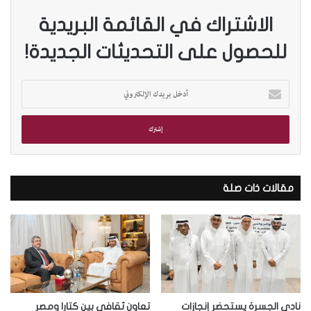
الاشتراك في القائمة البريدية
للحصول على التحديثات الجديدة!
أ
د
خ
ل
ب
ر
ي
د
مقالات ذات صلة
ك
ا
ل
إ
ل
ك
ت
ر
نادي الجسرة يستحضر إنجازات
تعاون ثقافي بين كتارا ومصر