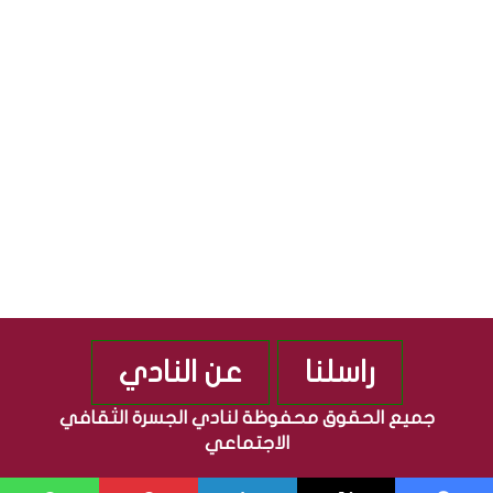
ق
ج
S
ا
م
ف
ه
ي
و
ة
ر
”
ي
م
ة
ن
ا
ذ
ل
2
ع
0
ر
1
ا
0
ق
ي
ة
راسلنا
عن النادي
جميع الحقوق محفوظة لنادي الجسرة الثقافي
الاجتماعي