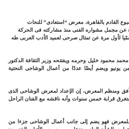
لأسبوع القادم بالقاهرة، معرض “استعادى” للنحات
 عن مجمل مشواره الفنى منذ مشاركته فى الحركة
1 يزاح فيه الستار رسمًيا لأول مرة عن تمثال صرحى لعميد الأدب العربى طه
حمد محمود خليل وحرمه ويفتتحه وزير الثقافة الدكتور
د صابر عرب يوم 14 مايو ويمتد حتى 25 من يونيو ويضم أيضًا عددًا من أعمال الوشاحى النحتية
ة أفق ومنظم المعرض، إن الإعداد لمعرض الوشاحى الذى
عن 77 عاما فى 26 أغسطس عام 2013 استغرق قرابة خمس سنوات وأنه ناقشه مع الفنان الراحل
ة للمعرض فهو يضم إلى جانب أعمال الوشاحى جزءا من