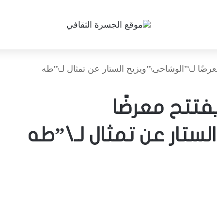
عرضًا لـ\”الوشاحى\”ويزيح الستار عن تمثال لـ\”طه
فتتح معرضًا
لستار عن تمثال لـ\”طه