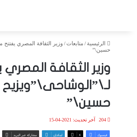
الرئيسية
/
متابعات
/
وزير الثقافة المصري يفتتح م
حسين\”
وزير الثقافة المصري ي
لـ\”الوشاحى\”ويزيح ا
حسين\”
204
آخر تحديث: 2021-04-15
فيسبوك
‫X
لينكدإن
مشاركة عبر البريد