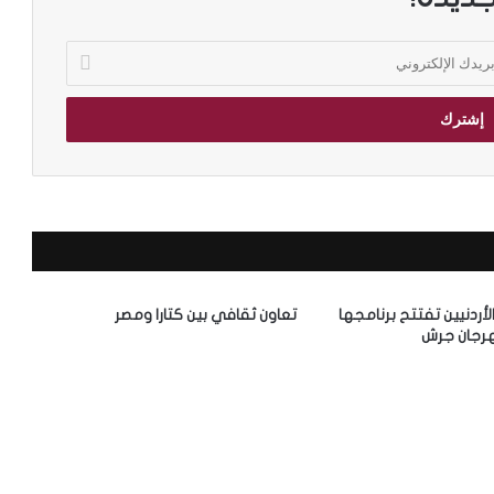
الأردنيين تفتتح برنامجها
تعاون ثقافي بين كتارا ومصر
رجان جرش