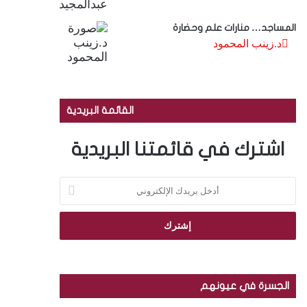
المساجد… منارات علم وحضارة
د.زينب المحمود
القائمة البريدية
اشترك في قائمتنا البريدية
أ
د
خ
ل
ب
ر
ي
د
الجسرة في عيونهم
ك