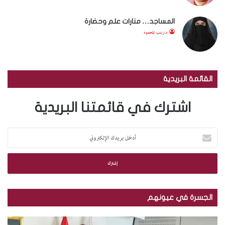
المساجد… منارات علم وحضارة
د.زينب المحمود
القائمة البريدية
اشترك في قائمتنا البريدية
أ
د
خ
ل
ب
ر
ي
الجسرة في عيونهم
د
ك
م
ب