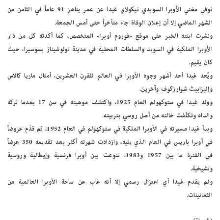
توفي مغني الأوبرا السويدي نيكولاي غيدا عن عمر يناهز 91 عاماً في الثامن من
الشهر الماضي إلا أن إعلان الوفاة جاء متأخراً حتى أمس الجمعة.
ونشرت ابنته الخبر على موقع «فوروم أوبرا» المتخصص، كما أكدته كل من دار
الأوبرا الملكية في السويد والسلطات المحلية في مدينة تولوشيناز بسوسيرا، حيث
كان يقيم.
ويُعد غيدا أحد أشهر وجوه الأوبرا في العالم للقرن العشرين، أمثال ماريا كالاس
وإليزابيث شوارزكوف وآخرين.
وولد غيدا في ستوكهولم العام 1925، واكتشف موهبته في سن 17 بعدما تركه
والداه وتكلّفت خالته من أصل روسي بتربيته.
وبدأ غيدا مسيرته في الأوبرا الملكية في ستوكهولم في العام 1952، ثم قدّم عروضاً
في أوبرا باريس في العام الذي يليه، وازدادت شهرته أكثر بعد تقديمه 350 عرضاً
في الفترة ما بين 1957 و1983، تنوعت بين أوبرا فرنسية وإيطالية وروسية
وتشيخية.
ولم يقدم غيدا أي اعتزال رسمي إلا أنه غاب عن ساحة الأوبرا العالمية من
الثمانينات.