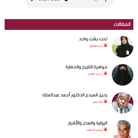
المقالات
تحت بشت واحد
مريم الحمادي
جوهرة التاريخ والحضارة
د.زينب المحمود
رحيل المبدع الدكتور أحمد عبدالملك
بابكر عيسى
الرواية والعدل والأشرار
إبراهيم عبدالمجيد