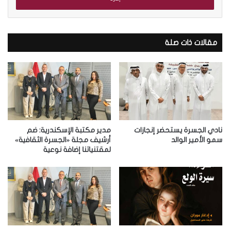
ل
ب
ر
ي
د
مقالات ذات صلة
ك
ا
ل
إ
ل
ك
ت
ر
نادي الجسرة يستحضر إنجازات
مدير مكتبة الإسكندرية: ضم
و
سمو الأمير الوالد
أرشيف مجلة «الجسرة الثقافية»
لمقتنياتنا إضافة نوعية
ن
ي