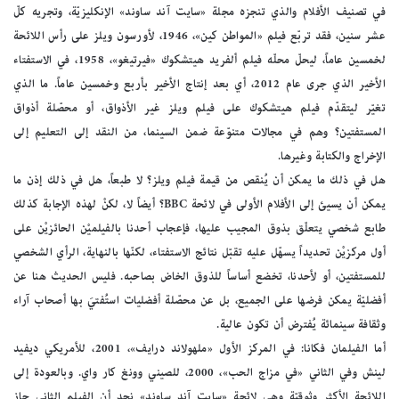
في تصنيف الأفلام والذي تنجزه مجلة «سايت آند ساوند» الإنكليزيّة، وتجريه كلّ
عشر سنين، فقد تربّع فيلم «المواطن كين»، 1946، لأورسون ويلز على رأس اللائحة
لخمسين عاماً، ليحلّ محلّه فيلم ألفريد هيتشكوك «فيرتيغو»، 1958، في الاستفتاء
الأخير الذي جرى عام 2012، أي بعد إنتاج الأخير بأربع وخمسين عاماً. ما الذي
تغيّر ليتقدّم فيلم هيتشكوك على فيلم ويلز غير الأذواق، أو محصّلة أذواق
المستفتين؟ وهم في مجالات متنوّعة ضمن السينما، من النقد إلى التعليم إلى
الإخراج والكتابة وغيرها.
هل في ذلك ما يمكن أن يُنقص من قيمة فيلم ويلز؟ لا طبعاً، هل في ذلك إذن ما
يمكن أن يسيئ إلى الأفلام الأولى في لائحة BBC؟ أيضاً لا، لكنْ لهذه الإجابة كذلك
طابع شخصي يتعلّق بذوق المجيب عليها، فإعجاب أحدنا بالفيلميْن الحائزيْن على
أول مركزيْن تحديداً يسهّل عليه تقبّل نتائج الاستفتاء، لكنّها بالنهاية، الرأي الشخصي
للمستفتين، أو لأحدنا، تخضع أساساً للذوق الخاض بصاحبه. فليس الحديث هنا عن
أفضليّة يمكن فرضها على الجميع، بل عن محصّلة أفضليات استُفتيَ بها أصحاب آراء
وثقافة سينمائة يُفترض أن تكون عالية.
أما الفيلمان فكانا: في المركز الأول «ملهولاند درايف»، 2001، للأمريكي ديفيد
لينش وفي الثاني «في مزاج الحب»، 2000، للصيني وونغ كار واي. وبالعودة إلى
اللائحة الأكثر وثوقيّة وهي لائحة «سايت آند ساوند» نجد أن الفيلم الثاني حاز