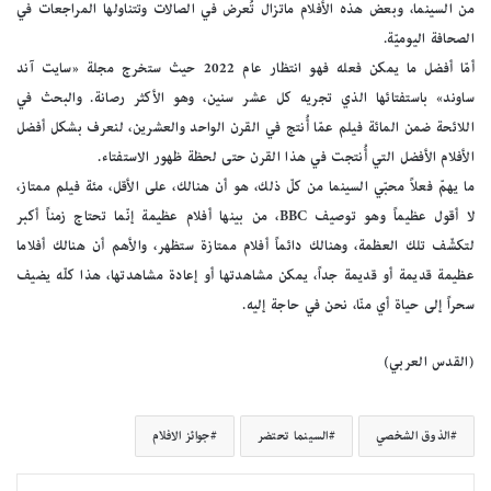
من السينما، وبعض هذه الأفلام ماتزال تُعرض في الصالات وتتناولها المراجعات في
الصحافة اليوميّة.
أمّا أفضل ما يمكن فعله فهو انتظار عام 2022 حيث ستخرج مجلة «سايت آند
ساوند» باستفتائها الذي تجريه كل عشر سنين، وهو الأكثر رصانة. والبحث في
اللائحة ضمن المائة فيلم عمّا أُنتج في القرن الواحد والعشرين، لنعرف بشكل أفضل
الأفلام الأفضل التي أُنتجت في هذا القرن حتى لحظة ظهور الاستفتاء.
ما يهمّ فعلاً محبّي السينما من كلّ ذلك، هو أن هنالك، على الأقل، مئة فيلم ممتاز،
لا أقول عظيماً وهو توصيف BBC، من بينها أفلام عظيمة إنّما تحتاج زمناً أكبر
لتكشّف تلك العظمة، وهنالك دائماً أفلام ممتازة ستظهر، والأهم أن هنالك أفلاما
عظيمة قديمة أو قديمة جداً، يمكن مشاهدتها أو إعادة مشاهدتها، هذا كلّه يضيف
سحراً إلى حياة أي منّا، نحن في حاجة إليه.
(القدس العربي)
الذوق الشخصي
السينما تحتضر
جوائز الافلام