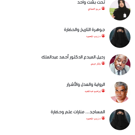
تحت بشت واحد
مريم الحمادي
جوهرة التاريخ والحضارة
د.زينب المحمود
رحيل المبدع الدكتور أحمد عبدالملك
بابكر عيسى
الرواية والعدل والأشرار
إبراهيم عبدالمجيد
المساجد… منارات علم وحضارة
د.زينب المحمود