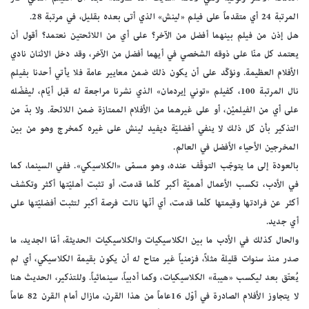
المرتبة 24 أي متقدماً على فيلم «لينش» الذي أتى بعده بقليل، في مرتبة 28.
هل إذن من فيلم بينهما أفضل من الآخر؟ على أي من اللائحتين نعتمد؟ أقول أن
يعتمد كل منّا على ذوقه الشخصي في أيهما أفضل من الآخر، وقد دخل الاثنان نادي
الأفلام العظيمة. ونؤكّد على أن يكون ذلك ضمن معايير عامة فلا يأتي أحدنا بفيلم
نال المرتبة 100، كفيلم «توني إيردمان» الذي نشرنا مراجعة له قبل أيّام، ليفضّله
على أي من الفيلميْن، أو على غيرهما من الأفلام الممتازة ضمن اللائحة. ولا بدّ من
التذكير بأن كل ذلك لا ينفي أفضليّة ديفيد لينش على غيره كمخرج وهو من بين
المخرجين الأحياء الأفضل في العالم.
بالعودة إلى ما يتوجّب التوقّف عنده، وهو مسمّى «الكلاسيكي». ففي السينما، كما
في الأدب، تكسب الأعمال أهميّة أكبر كلّما قدمت، أو تثبت أهليّتها أكثر وتكشف
أكثر عن فرادتها وقيمتها كلّما قدمت، أي أنّها نالت فرصة أكبر لتثبت أفضليّتها على
أي جديد.
والحال كذلك في الأدب ما بين الكلاسيكيات والكلاسيكيات الحديثة، أمّا الجديد، ما
صدر منذ سنوات قليلة مثلاً، فزمنياً غير متاح له أن يكون بقيمة الكلاسيكي، أي لم
يُعتّق بعد ليكسب «هيبة» الكلاسيكيات، وكما أدبياً، سينمائياً. وللتذكير، الحديث هنا
لا يتجاوز الأفلام الصادرة في أوّل 16عاماً من هذا القرن، مازال أمام القرن 82 عاماً