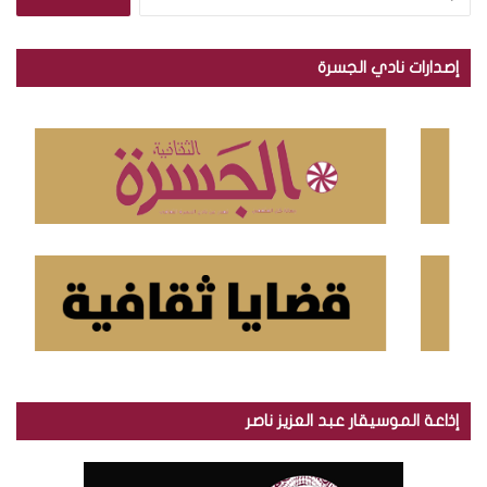
ل
ب
ح
إصدارات نادي الجسرة
ث
ع
ن
:
إذاعة الموسيقار عبد العزيز ناصر