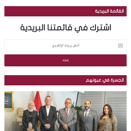
القائمة البريدية
اشترك في قائمتنا البريدية
أ
د
خ
ل
ب
ر
ي
الجسرة في عيونهم
د
ك
م
ب
ا
ك
ا
ل
ت
ل
إ
ب
ص
ل
ة
و
ك
ا
ر
ت