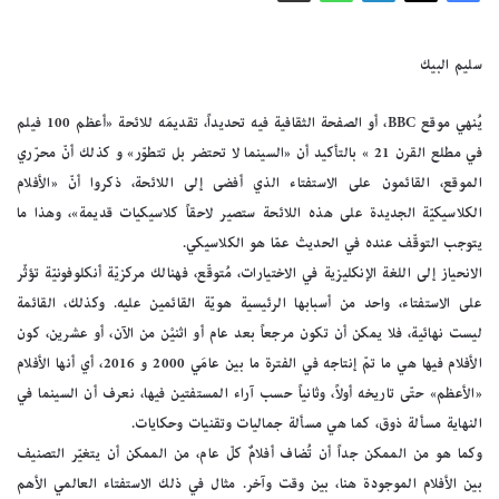
سليم البيك
يُنهي موقع BBC، أو الصفحة الثقافية فيه تحديداً، تقديمَه للائحة «أعظم 100 فيلم
في مطلع القرن 21 » بالتأكيد أن «السينما لا تحتضر بل تتطوّر» و كذلك أنّ محرّري
الموقع، القائمون على الاستفتاء الذي أفضى إلى اللائحة، ذكروا أنّ «الأفلام
الكلاسيكيّة الجديدة على هذه اللائحة ستصير لاحقاً كلاسيكيات قديمة»، وهذا ما
يتوجب التوقّف عنده في الحديث عمّا هو الكلاسيكي.
الانحياز إلى اللغة الإنكليزية في الاختيارات، مُتوقّع، فهنالك مركزيّة أنكلوفونيّة تؤثّر
على الاستفتاء، واحد من أسبابها الرئيسية هويّة القائمين عليه. وكذلك، القائمة
ليست نهائية، فلا يمكن أن تكون مرجعاً بعد عام أو اثنيْن من الآن، أو عشرين، كون
الأفلام فيها هي ما تمّ إنتاجه في الفترة ما بين عامَي 2000 و 2016، أي أنها الأفلام
«الأعظم» حتّى تاريخه أولاً، وثانياً حسب آراء المستفتين فيها، نعرف أن السينما في
النهاية مسألة ذوق، كما هي مسألة جماليات وتقنيات وحكايات.
وكما هو من الممكن جداً أن تُضاف أفلامٌ كلّ عام، من الممكن أن يتغيّر التصنيف
بين الأفلام الموجودة هنا، بين وقت وآخر. مثال في ذلك الاستفتاء العالمي الأهم