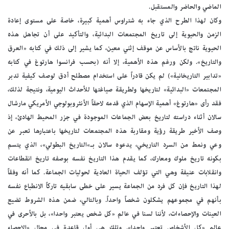
الماضي والحاضر والمستقبل.
وكان لهذا الطرح الذي جاء به شتراوس أهمية كبيرة، خاصة على مستوى إعادة
الزمن والحيوية إلى تاريخ المجتمعات البدائية، والتأكيد على أن تجاهل هذه
الحيوية ناتج بالأساس عن موقف إثني معين، كما يشير إلى ذلك في كتابه «العرق
والتاريخ». ولكن ورغم هذه الأهمية، إلا أنه (بحسب فرانسوا هارتوغ في كتابه
«تدابير التاريخانية») لم يكن قادراً على استخدام مصطلح أدق لوصف كيفية تدبر
المجتمعات «البدائية» لتاريخها ولطريقة صياغتها للأحداث اليومية، ونتيجة لذلك،
فقد رأى «هارتوغ» أهمية الإسهام الذي قدمه لاحقاً الأنثروبولوجي الأمريكي مارشال
سالان أثناء دراسته لتاريخ بعض الجماعات الموجودة في جزر المحيط الهادئ، إذ
وصف الأخير طريقة رؤية ومقاربة هذه المجتمعات لتاريخها باعتبارها تعبر عن
وعي ونمط من السرد التاريخي، يدعوه سالان بـ»التاريخ البطولي»، الذي يتسم
بكونه تاريخ ملوك ومعارك، كما يقدم هذا التاريخ نفسه بوصفه تاريخ انقطاعات
وانقلابات عنيفة وهي التي تؤلف الحياة العادية لحوليات الجماعة. كما أنه وفقاً
لهذا التاريخ فإن كل فرد من الجماعة يسير على خطى سابقيه تاركاً الانطباع نفسه
بأنهم في مجموعهم يشكلون شخصاً واحداً. وبالتالي، ضمن هذه الشروط تضيع
العينات والإحصاءات، لأننا لسنا في عالم «كل شخص يعتبر واحدا»، بل بالأحرى في
عالم «كل الأشخاص تعتبر واحدا». وتلك هي أول قاعدة في مجال «الإحصاء