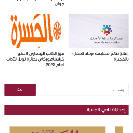
جرش
ن
ي
إعلان نتائج مسابقة «رماد العقل»
فوز الكاتب الهنغاري لاسلو
بالفجيرة
كراسناهوركاي بجائزة نوبل للآداب
لعام 2025
ا
ل
ب
ح
إصدارات نادي الجسرة
ث
ع
ن
: