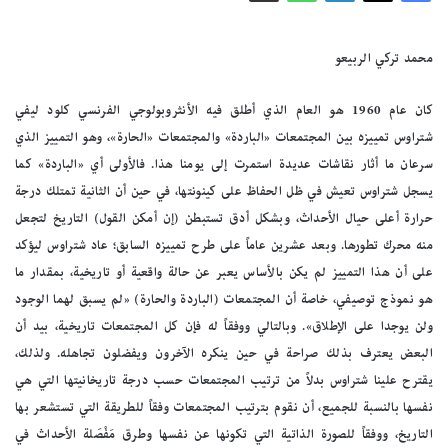
محمد تركي الربيعو
كان عام 1960 هو العام الذي أطلق فيه الأنثروبولوجي الفرنسي كلود ليفي
شتراوس تمييزه بين المجتمعات «الباردة» والمجتمعات «الحارة»، وهو التمييز الذي
سرعان ما أثار نقاشات عديدة استمرت إلى يومنا هذا. فالأولى أي «الباردة» كما
يسجل شتراوس تعيش في ظل الحفاظ على كينونتها، في حين أن الثانية تمتلك درجة
حرارة أعلى حيال الأحداث، وبشكل أدق تستبطن (إن أمكن القول) التاريخ لتجعل
منه محرك تطورها. وبعد عشرين عاماً على طرح تمييزه السابق؛ عاد شتراوس ليؤكد
على أن هذا التمييز لم يكن بالأساس يعبر عن حالة واقعية أو تاريخية، بمقدار ما
هو نموذج توصيفي، خاصة أن المجتمعات (الباردة والحارة) «لم يسبق لهما الوجود
ولن يوجدا على الإطلاق». وبالتالي ووفقاً له فإن كل المجتمعات تاريخية، بيد أن
البعض يعترف بذلك صراحة في حين ينكره الآخرون ويفضلون تجاهله. ولذلك،
يقترح علينا شتراوس بدلاً من ترتيب المجتمعات حسب درجة تاريخانيتها التي هي
نفسها بالنسبة للجميع، أن نقوم بترتيب المجتمعات وفقاً للطريقة التي تستشعر بها
التاريخ، ووفقاً للصورة الذاتية التي تكونها عن نفسها وطرق مَفْصَلة الأحداث في