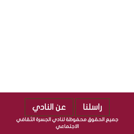
ث
ل
ق
ج
S
ا
م
ف
ه
ي
و
ة
ر
”
ي
م
ة
ن
ا
ذ
ل
2
ع
0
ر
1
ا
0
ق
ي
ة
راسلنا
عن النادي
جميع الحقوق محفوظة لنادي الجسرة الثقافي
الاجتماعي