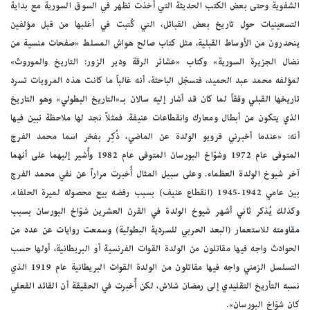
الشفوية وحتى بعض الكتب الحديثة التي أخذت تظهر في السوق السورية مع بداية
التسعينيات حول تاريخ بعض القبائل، التي كُتبت في أغلبها من قبل مؤلفين
ينحدرون من الأوساط القبلية، مثل كتاب صالح هواش المسلط «صفحات منسية من
نضال الجزيرة السورية» وكتاب «عشائر الرقة ودير الزور: التاريخ والموروث»
لمؤلفه محمد عبد الحميد، فتسجّل الباحثة، أنه غالباً ما كانت هذه المرويات تسرد
تاريخها القبلي وفقاً لما كان قد أشار إليه سالان بـ«التاريخ البطولي» وهو التاريخ
الذي يتكون من أبطال ومعارك وانقطاعات عنيفة. فمثلاً نجد لها ملاحظة تبين فيها
أنه: «عندما أخبرني قرويو الولدة عن الماضي، ذُكِر بفخر اسما محمد الفرج
المتوفى عام 1972 وشوّاخ البورسان المتوفى عام 1982 وأُشير إليهما على أنهما
آخر شيوخ الولدة العظماء. وعلى سبيل المثال أُخبرت مراراً عن نفي محمد الفرج
بين عامي 1942-1945 (انقطاع عنيف) بسبب رفضه بيع محصوله لميرة الحلفاء.
وكذلك يُذكر ثاني أشهر شيوخ الولدة في القرن العشرين شوّاخ البورسان بسبب
مقاومته للاستعمار (البعد الحربي للسردية البطولية) وسمعت روايات عن عدد من
الحوادث واجه فيها مقاتلون من الولدة القوات الفرنسية أو البريطانية، أولها حسب
التسلسل الزمني واجه فيها مقاتلون من الولدة القوات البريطانية عام 1919 الذي
نسبه التأريخ التقليدي إلى رمضان شلاش، لكن أُخبرت في الحقيقة أن القائد الفعلي
كان شوّاخ البورسان».