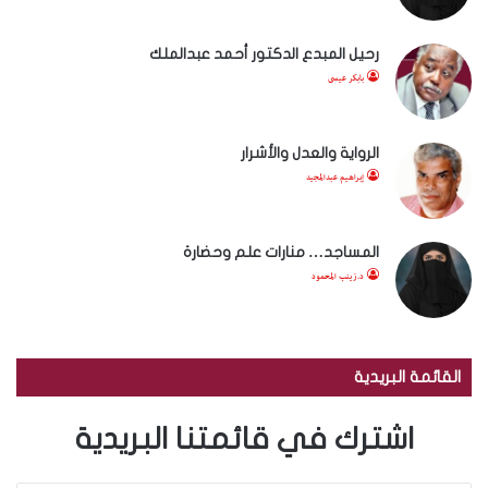
رحيل المبدع الدكتور أحمد عبدالملك
بابكر عيسى
الرواية والعدل والأشرار
إبراهيم عبدالمجيد
المساجد… منارات علم وحضارة
د.زينب المحمود
القائمة البريدية
اشترك في قائمتنا البريدية