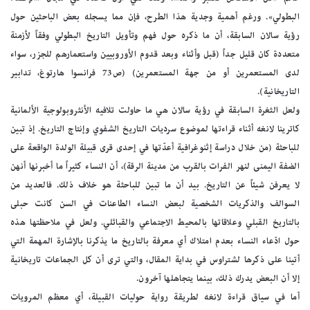
البطولي». ورغم أهمية وجدية هذا الطرح، فإن مما يسجله بعض الباحثين حول
رؤية سالان السابقة، أن ما ذكره حول فهم وتأويل التاريخ البطولي وفقاً لأزمنة
متعددة كان قليل جداً (قبل وأثناء وبعد قدوم الأوروبيين واستعمارهم للجزر، سواء
لدى المستعمرين أو من جهة المستعمرين) (ص73 فرانسوا هارتوغ، تدابير
التاريخانية).
ولعل الثغرة السابقة في رؤية سالان هي ما حاولت تلافيه الأنثروبولوجية الألمانية
كاترينا لانغه أثناء قراءتها لموضوع سرديات التاريخ الشفوي وإنتاج التاريخ. إذ تبين
للباحثة (من خلال دراسة إثنوغرافية أعدّتها في إحدى قرى قبيلة الولدة الواقعة على
الضفة اليمنى لنهر الفرات بالقرب من مدينة الرقة)، أن النساء كثيراً ما أخبرنها أنهن
لا يعرفن شيئاً عن التاريخ. بيد أن ما تبين للباحثة هو خلاف ذلك. فالعديد من
السوالف والذكريات الشخصية لبعض النساء الطاعنات في السن كانت حبلى
بالتاريخ القبلي وعلاقاتها بالمحيط الاجتماعي والقبائلي. ولعل في ملاحظتها هذه
حول ادّعاء النساء بعدم امتلاك أي معرفة بالتاريخ ما يذكرنا بالإشارة المهمة التي
أتينا على ذكرها لشتراوس في بداية المقال، والتي ترى أن كل الجماعات تاريخانية
إلا أن البعض يدرك ذلك، بينما يتجاهلها آخرون.
أما في سياق قراءة لانغه لطريقة رواية حوليات القبيلة، أي معظم المرويات