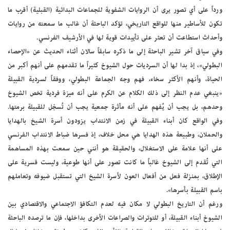
ورداً على أي تصور يرى أن الروايات الشفوية للجماعات البدائية (القبلية) أقرب ما
تكون للأساطير منها للواقع التاريخي، تؤكد الباحثة أن غالب ما سمعته من روايات
وأحداث استطاعت أن تعثر على تأييدات قوية لها في الأرشيف الفرنسي.
وفي سياق آخر تشير الباحثة إلى ما ذكره سابقاً سالان أثناء الحديث عن «الإحصاء
البطولي»، إذ بدا لها أن السرديات حول الشيوخ كثيراً ما تقدمهم على أنهم أكبر من
الحياة، وأنهم الأكثر سخاء، فهم وجه الجماعة البطولي، ووفقاً لسردية القبيلة
«ينبغي عدم النظر إلى ذلك الكلام عن الكرم على أنه ميزة فردية تخص الشيوخ
وحدهم، بل يجب أن يُفهم على أنه مأثرة جمعية يجب أن تُسجّل للقبيلة برمتها.
وفي الواقع كان أبناء القبيلة في زمن الانتداب يزودون أسرة الشيخ بالهدايا
والحملان، وطبيعة هذه الهدايا هي محل خلاف، إذ فسرها ضباط الانتداب الفرنسي
على أنها علامة على الاستغلال، والحقيقة هو أنني حين سمعت بهذه المساهمة
التي تُقدم إلى الشيوخ غالباً ما كانت تصور على أنها طوعية، وليست قسرية على
الإطلاق، بمنزلة فعل من أفعال العون لأسرة الشيخ التي تستقبل ضيوفه وتعاملهم
باسم القبيلة بأسرها».
ورغم أن التاريخ البطولي لا مكان فيه لعدم التكافؤ الاجتماعي والاقتصادي بين
الشيوخ أبناء القبيلة، أو للتوترات والصراعات الأخرى بداخلها، فإن ما ترصده الباحثة