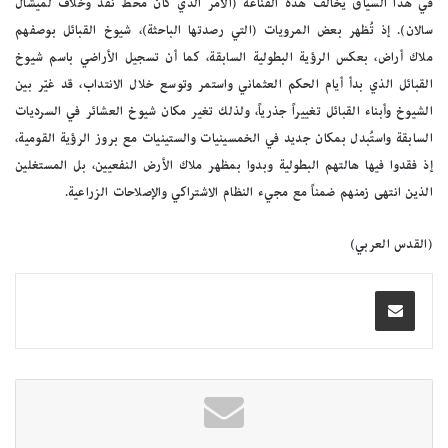
في هذا السياق يخالف هذه القناعة (الأمر الذي كان محط نقد وخلاف لميشال
سالان). إذ تُظهر بعض المرويات (التي رصدتها الباحثة)، شيوخ القبائل بوصفهم
ملاك أراض، بعكس الرؤية البطولية السابقة، كما أن تسجيل الأراضي باسم شيوخ
القبائل الذي بدأ أيام الحكم العثماني واستمر وتوسع خلال الانتداب، قد غيّر بين
الشيوخ وأبناء القبائل تغييراً جذرياً، ولذلك تغير مكان شيوخ العشائر في السرديات
السابقة واستُبدل بمكان جديد في الخمسينيات والستينيات مع بروز الرؤية القومية،
إذ فقدوا فيها هالتهم البطولية وبدوا بمظهر ملاك الأرض النفعيين، بل المستغلين
الذين انتهى زمنهم ضمناً مع مجيء النظام الاشتراكي والإصلاحات الزراعية.
(القدس العربي)