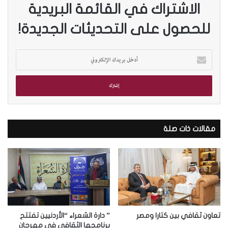
الاشتراك في القائمة البريدية
للحصول على التحديثات الجديدة!
أ
د
خ
ل
ب
ر
ي
د
مقالات ذات صلة
ك
ا
ل
إ
ل
ك
ت
ر
تعاون ثقافي بين كتارا ومصر
” دارة الشعراء “الأردنيين تفتتح
و
برنامجها الثقافي في مهرجان