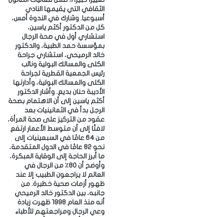
ي
الثقافي التي يقيمها النادي
أسبوعيا. ‎وشارك في الندوة أمس،
كل من الدكتور أكثم ياسين،
استشاري أول في صحة الرجال
بمؤسسة حمد الطبية، والدكتور
خالد الرميحي، استشاري جراحة
الكلى والمسالك البولية ونائب
رئيس الجمعية القطرية لجراحة
الكلى والمسالك البولية، وأدارتها
الأديبة حنان بديع. ‎وأشار الدكتور
أكثم ياسين إلى أن الاهتمام بصحة
الرجل بدأ في الثمانينيات بعد
عقود من التركيز على صحة المرأة،
لافتًا إلى أن متوسط الأعمار ارتفع
من 64 عامًا في السبعينيات إلى
نحو 82 عامًا في الدول المتقدمة،
ما أبرز الحاجة إلى الوقاية المبكرة،
وأوضح أن 80٪ من الرجال في
العالم لا يراجعون الطبيب إلا عند
ظهور أزمات صحية خطيرة. ‎من
جانبه، بين الدكتور خالد الرميحي
أنه منذ العام 1998 ظهرت زيادة
وعي الرجال ومراجعتهم للأطباء