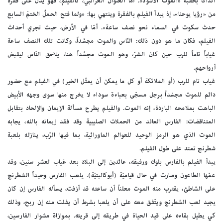
آنذاك بحقبة «الموت الأسود». أمّا العنوان الغرائبي، كالفيلم، فهو يدلّ على فقرة
من «رؤيا يوحنا»، إذ يبدأ الفيلم بالفقرة وينتهي بها: «ولما فتح الحملُ الختمَ السابع
حدث سكوت في السماء نحو نصف ساعة». أمّا في الأرض، حيث تجري أحداث
الفيلم، فكان ما هو دون ذلك: النّاس والموت مجسَّداً، وكانت تلك النصف ساعة
غياباً تاماً للرب حين كان الشرّ، وهو الموت مجسَّداً هنا، يلاحق النّاس ليقبض
أرواحهم.
غياب تام للرب (أو الملائكة أو كل ما يمكن أن يمثّل الخير) في الفيلم مع حضور
دائم للموت مجسّداً برجل مسجّى بعباءة سوداء لا يخرج منها سوى وجهه الأبيض
الباهت بملامحه الباردة، إنه الموت. والفيلم يطرح مسألة الإيمان والإلحاد بتقابل
المتناقضات: الفارس العائد من الحملات الصليبية وقد فقد إيمانه بالله، يجابه
الموت الذي هو الرمز الوحيد للعوالم الماورائية، بما فيها الرّب، ينازله بلعبة
شطرنج تمتد على طول الفيلم.
يبدأ الفيلم بالفارس بلوك ورفيقه، عائدين إلى البلاد بعد غياب لعشر سنين، وقد
عمّها الطاعون وصارت في حال قياميّة (أبوكالبتيّة). يلعب الفارس وحيداً الشطرنج
على الشاطئ، يقترب منه الموت معلناً أن ساعته قد أزفت، يسأله الفارس إن كان
يجيد لعب الشطرنج ويتّفق معه على أن يلعبا بشرط أن يفلت منه إن ربح، وذلك
كي يطيل بقاءه على قيد الحياة في طريقه إلى قريته. بموازاة مشوار الفارسين،