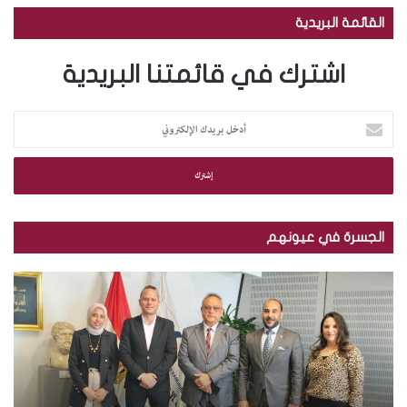
القائمة البريدية
اشترك في قائمتنا البريدية
أ
د
خ
ل
ب
ر
ي
الجسرة في عيونهم
د
ك
م
ب
ا
ك
ا
ل
ت
ل
إ
ب
ص
ل
ة
و
ك
ا
ر
ت
ل
.
ر