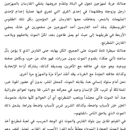
هنالك عربة لمهرّجين تجول في البلاد وتقدّم عروضها، يلتقي الفارسان بالمهرّجين
(رجل وزوجته وطفلهما) في إحدى القرى التي تجري فيها عملية إعدام لإحدى
المتّهمات بالسّحر، يتعاطف معها الفارسان غير المؤمنين بكل تلك الطقوس
القروسطيّة. ينقذ أحد الفارسين أحد المهرجين من مخمورين في حانة، يمضي
الأربعة في طريقهما إلى حيث لم يصل طاعون بعد، لكنّ الموت يلاحقهم ويلاعب
الفارسَ الشطرنج.
هنالك سيطرة تامة للموت على الجميع، الكل يهابه، حتى الفارس الذي لا يؤمن بأنّ
ساعته تأتي هكذا، بقدوم الموت بدون مبررات، فهو عائد من حرب وبكامل صحّته
ووعيه. وهو جيّد في علاقته مع الآخرين، وصديقه كذلك، يشاركه آراءه الإلحادية
وكذلك علاقته الجيّدة مع الغرباء، وقد أنقذ امرأة مرّة والمهرّج مرة أخرى.
نحن أمام سلوك إنساني هنا، يقابله الموت، كممثل للشر، بدون أي حضور لقوة خير،
للملائكة أو للرب، كأنّ الإنسان وحيد في معركته مع الشر، فلا وجود لعوالم ماورائية
هنا. أما الموت فأتى مجسَّداً ويلعب الشطرنج، أي أن العوالم كلّها مادية، ملموسة،
الخيّر خيّر لأسباب واضحة، وكذلك الشرير شرير لأسباب واضحة ونراها، يشمل ذلك
الموت الذي يلاحق النّاس «لقتلهم».
في الفيلم تقابل بين بلوك الفارس والموت ذي الوجه المريب، في لعبة شطرنج أخذ
فيها الموت الحجارة السّوداء معلّقاً بأنه اللون الأنسب له. الفارس تمثيل للخير وهو