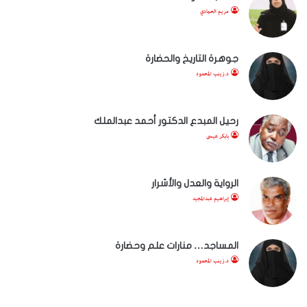
مريم الحمادي
جوهرة التاريخ والحضارة
د.زينب المحمود
رحيل المبدع الدكتور أحمد عبدالملك
بابكر عيسى
الرواية والعدل والأشرار
إبراهيم عبدالمجيد
المساجد… منارات علم وحضارة
د.زينب المحمود