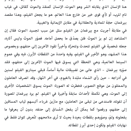
هنا الإنسان الذي يقابله الشر وهو الموت، الإنسان كمنقذ والموت كقاتل، في غياب
تام للرب، أو لأي قوى خير من خارج هذا العالم. هو ما يجعل الفيلم، وهذا مقصد
بيرغمان، حجّة للمادية والعقلانية في مقابل الإيمانية والغيبية.
في مقابلة أجريت مع بيرغمان عن الفيلم سئل عن سبب تجسيد الموت فقال إن
المشاهد إن لم يرَ الموتَ فلن يصدّق ما يحصل أمامه. فصوّر الموتَ وليس آثاره،
جعله شخصية في الفيلم تتحدث وتتحرّك وأخيراً تقود الآخرين إلى حتفهم، وبخصوص
هذا المشهد، وهو الأخير في الفيلم، وفيه واحدة من اللقطات الأبرز، فيه وفي عموم
السينما العالمية، وهي اللحظة التي يسوق فيها الموت الآخرين إلى حتفهم، فقد
صوّره بيرغمان – الذي عانى من تضييقات مالية أساساً، فبقي سيناريو الفيلم لسنين
في أدراجه – حين رأى السّماء ملبّدة بالغيوم، في آخر النّهار، وقد انصرف العاملون
والممثلون من موقع التصوير، فخطرت له الصورة: الموت يسوق الشخصيات الأخرى
إلى الموت، وهي تكملة لأحداث سابقة وأخيرة في الفيلم. لم يرد بيرغمان للصورة
أن تفوته، فاستدعى من تبقى من العاملين، مع مارّين غرباء، ألبسهم ثياب المساقين
إلى حتفهم، ورقصوا كما يمكن أن يفعل المُساق إلى حتفه، بدون أن يعرفوا ما
يفعلونه ولمَ، وصوّرهم بلقطات بعيدة بحيث لا تُرى ملامحهم، لتُعرض لثوان فقط في
نهايات الفيلم وتكون إحدى أبرز لقطاته.