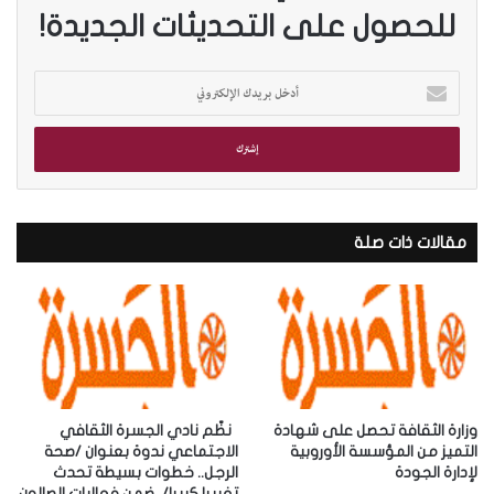
للحصول على التحديثات الجديدة!
أ
د
خ
ل
ب
ر
ي
د
مقالات ذات صلة
ك
ا
ل
إ
ل
ك
ت
ر
وزارة الثقافة تحصل على شهادة
‎نظّم نادي الجسرة الثقافي
و
التميز من المؤسسة الأوروبية
الاجتماعي ندوة بعنوان /صحة
لإدارة الجودة
الرجل.. خطوات بسيطة تحدث
ن
تغييرا كبيرا/، ضمن فعاليات الصالون