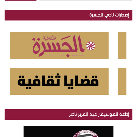
ب
ح
إصدارات نادي الجسرة
ث
ع
ن
:
إذاعة الموسيقار عبد العزيز ناصر