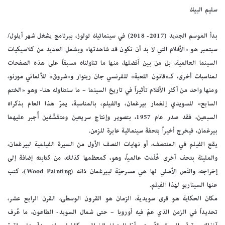
سليم البيك
بدأ الموسم الجديد (2017- 2018) في سينماتيك تولوز، ببرنامج يشغل شهر أيلول/
سبتمبر هو «الأفلام التي لا بد أن تكون قد شاهدتها» ويشمل العديد من كلاسيكيات
السينما العالمية، بل من بين أفضلها، منها ما تناولناه مسبقاً على هذه الصفحات
لمناسبات أخرى، كـ«قانون اللعبة» للفرنسي جان رينوار و«شروق» للألماني مورنو،
ومنها واحد من أكثر الأفلام تأثيراً في تاريخ السينما – ما سنتناوله هنا- وهو «الختم
السابع» للسويدي إنغمار بيرغمان، والفيلم، بالمناسبة، يمرّ هذا العام بذكراه
السبعين، فقد صدر عام 1957، بتصوير وإنتاج سريعين ومتقشّفين أُجبر عليهما
بيرغمان، فيخرج أخيراً بتحفة سينمائية عابرة للزمن.
يقع الفيلم في المنتصف، أو نهايات النصف الأول من السيرة الفيلمية لبيرغمان،
والمليئة بتحف أخرى خُلّدت عالمياً، وهو، كمعظمها كذلك، من كتابته إضافة إلى
إخراجه، والنّص الأصلي لها هي مسرحيّة لبيرغمان ذاته (Wood Painting)، كتب
عنها السيناريو لهذا الفيلم.
مكان الحكاية هو قرى سويدية، الزمان هو القرون الوسطى، القرن الرابع عشر،
تحديداً في الزمن الذي عمّ فيه أوروبا – حتى شمال السويد- الطاعون، ما عُرف