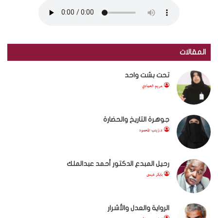
المقالات
تحت بشت واحد
مريم الحمادي
جوهرة التاريخ والحضارة
د.زينب المحمود
رحيل المبدع الدكتور أحمد عبدالملك
بابكر عيسى
الرواية والعدل والأشرار