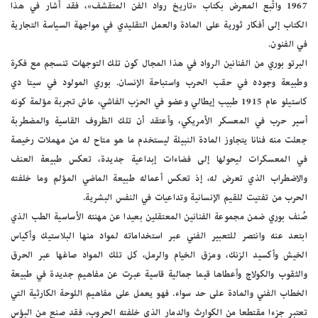
1967 واتْبع المعرض بكتاب «تاريخ رواد الفن المتقشف»، فقد أشار في هذا
الكتاب إلى أفكار ثورية على المادة والعمل التقليدي في مواجهة السياسة التجارية
في الفنون.
البرتو بوري من الفنانين الرواد في هذا المجال كون تلك التوجهات تنسجم مع فكرة
وطبيعة وجوده في حقب الحرب واستباحة الإنسان. بوري المولود في سيتا دي
كاستيلو عام 1915 طبيب إيطالي وعضو في الحزب الفاشي، عاش تجربة مؤلمة كونه
أسير حرب في المعسكر الأمريكي، وأعتقد أن تلك الظروف القاسية والمضطربة
جعلت منه فنانا يتجاوز المادة النبيلة ليستخدم ما هو متاح له من مهملات رخيصة
في المعسكرات ليحولها إلى فضاءات إبداعية جديدة، تعكس طبيعة العنف
والاضطراب الذي تعرض له، إذ تعكس أعماله طبيعة الماضي المؤلم وما خلفته
الحرب من تفتيت للقيم الإنسانية وتداعيات في النفس البشرية.
صُنف بوري ضمن مجموعة الفنانين المعتقلين بعيدا عن مهنته الأساسية الطب الذي
ابتعد عنه وانتصر للتعبير الفني عبر استخداماته لمواد منها البلاستيك وأكياس
الخيش وأكسيد الزنك، ومزق الخيام والرمل، كل تلك المواد صاغها عبر الحرق
والثقوب والكولاج وأعطاها قيما جمالية قاسية عبرت عن مفاهيم جديدة في طبيعة
الخطاب الفني والمادة على حد سواء. فهو يعمل على مفاهيم اللوحة الكارثية التي
تعتبر جزءا مقتطعا من الكوارث والدمار الذي خلفته الحروب، فقد صنع من البؤس