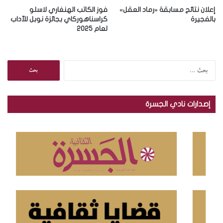
إعلان نتائج مسابقة «رماد العقل»
فوز الكاتب الهنغاري لاسلو
بالفجيرة
كراسناهوركاي بجائزة نوبل للآداب
لعام 2025
ا
ل
ب
ح
إصدارات نادي الجسرة
ث
ع
ن
: