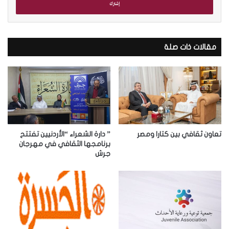
ل
ب
ر
ي
د
مقالات ذات صلة
ك
ا
ل
إ
ل
ك
ت
ر
تعاون ثقافي بين كتارا ومصر
” دارة الشعراء “الأردنيين تفتتح
و
برنامجها الثقافي في مهرجان
جرش
ن
ي