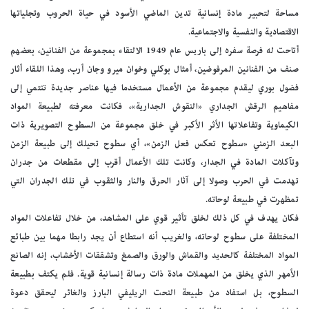
مساحة لتحبير مادة إنسانية تدين الماضي الأسود في حياة الحروب وتجلياتها
الاقتصادية والنفسية والاجتماعية.
أتاحت له فرصة سفره إلى باريس عام 1949 الالتقاء بمجموعة من الفنانين، بعضهم
صنف من الفنانين المرفوضين، أمثال بوكلي وخوان ميرو وجان أرب، وهذا اللقاء أثار
فضول بوري ليقدم مجموعة من الأعمال مستخدما فيها عناصر جديدة تنتمي إلى
مفاهيم الرقش الجداري «النقوش الجدارية»، فكانت معرفته لطبيعة المواد
الكيماوية وتفاعلاتها الأثر الأكبر في خلق مجموعة من السطوح التصويرية ذات
البعد الزمني «سطوح تعكس فعل الزمن»، أي سطوح تحيلك إلى طبيعة الزمن
وتآكلات المادة في الجدار، وكانت تلك الأعمال أقرب إلى مقطعات من جدران
تهدمت في الحرب وصولا إلى آثار الحرق والنار والثقوب في تلك الجدران التي
تمظهرت في طبيعة لوحاته.
فكان يهدف في كل ذلك لخلق تأثير قوي على المشاهد، من خلال تفاعلات المواد
المختلفة على سطوح لوحاته، والغريب أنه استطاع أن يجد رابطا مهما بين طبائع
المواد المختلفة كالحديد والقماش والورق والصمغ وتشققات الأخشاب، إنه الصانع
الأمهر الذي يخلق من المهملات مادة ذات رسالة إنسانية قوية. فلم يكتف بطبيعة
السطوح، بل استفاد من طبيعة النحت الريليفي البارز والغائر ليحقق دعوة