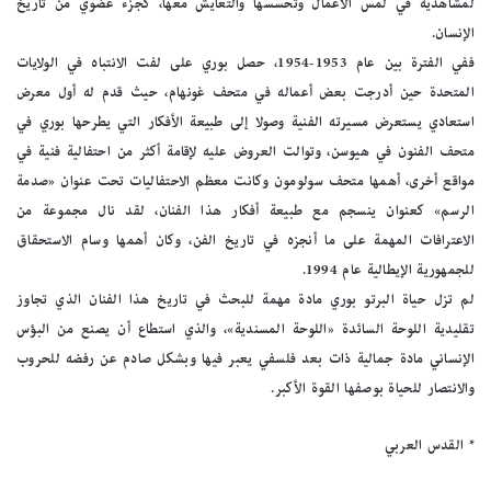
لمشاهديه في لمس الأعمال وتحسسها والتعايش معها، كجزء عضوي من تاريخ
الإنسان.
ففي الفترة بين عام 1953-1954، حصل بوري على لفت الانتباه في الولايات
المتحدة حين أدرجت بعض أعماله في متحف غونهام، حيث قدم له أول معرض
استعادي يستعرض مسيرته الفنية وصولا إلى طبيعة الأفكار التي يطرحها بوري في
متحف الفنون في هيوسن، وتوالت العروض عليه لإقامة أكثر من احتفالية فنية في
مواقع أخرى، أهمها متحف سولومون وكانت معظم الاحتفاليات تحت عنوان «صدمة
الرسم» كعنوان ينسجم مع طبيعة أفكار هذا الفنان، لقد نال مجموعة من
الاعترافات المهمة على ما أنجزه في تاريخ الفن، وكان أهمها وسام الاستحقاق
للجمهورية الإيطالية عام 1994.
لم تزل حياة البرتو بوري مادة مهمة للبحث في تاريخ هذا الفنان الذي تجاوز
تقليدية اللوحة السائدة «اللوحة المسندية»، والذي استطاع أن يصنع من البؤس
الإنساني مادة جمالية ذات بعد فلسفي يعبر فيها وبشكل صادم عن رفضه للحروب
والانتصار للحياة بوصفها القوة الأكبر.
* القدس العربي