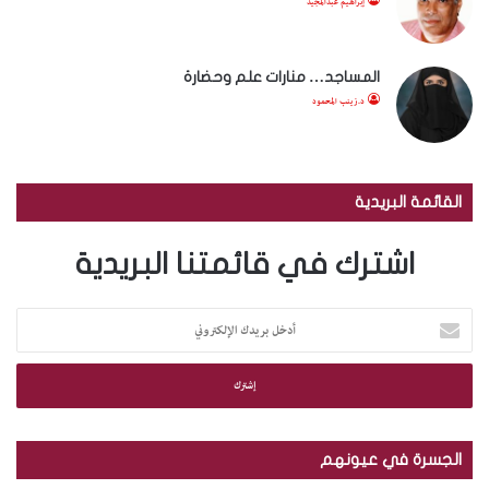
إبراهيم عبدالمجيد
المساجد… منارات علم وحضارة
د.زينب المحمود
القائمة البريدية
اشترك في قائمتنا البريدية
أ
د
خ
ل
ب
ر
ي
الجسرة في عيونهم
د