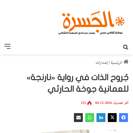
بحث عن
القائ
الرئيسية
/
إصدارات
جُروح الذات في رواية «نارنجة»
للعمانية جوخة الحارثي
آخر تحديث: 2016-12-04
321