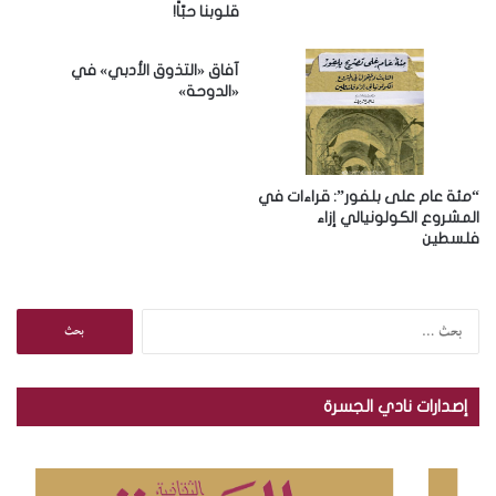
قلوبنا حبّاً!
ن
ي
آفاق «التذوق الأدبي» في
«الدوحة»
“مئة عام على بلفور”: قراءات في
المشروع الكولونيالي إزاء
فلسطين
ا
ل
ب
ح
إصدارات نادي الجسرة
ث
ع
ن
: