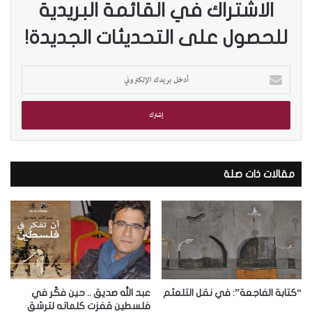
الاشتراك في القائمة البريدية
للحصول على التحديثات الجديدة!
أ
د
خ
ل
ب
ر
ي
د
مقالات ذات صلة
ك
ا
ل
إ
ل
ك
ت
ر
“كتابة الفاجعة”: في نقل التلعثم
عبد الله صديق .. حين فكّر في
و
فلسطين قفزت كلماته لترشق