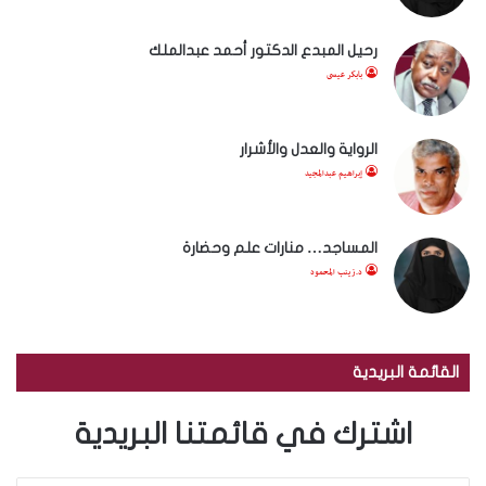
رحيل المبدع الدكتور أحمد عبدالملك
بابكر عيسى
الرواية والعدل والأشرار
إبراهيم عبدالمجيد
المساجد… منارات علم وحضارة
د.زينب المحمود
القائمة البريدية
اشترك في قائمتنا البريدية