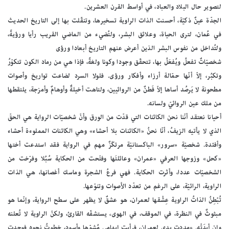
لتصوير حال البلاد والعباد، في أواسط القرن العشرين.
الجدّة عينٌ ذكيّة، أحسنت الذات الراوية تسخيرها، وتنقّلت بها إلى التاريخ الحديث
في عُمان، لترى الحياة، وعلائق البشر، ولتُضيء من الماضي القريب رأيا ورؤيةً،
ولتُداخل من نفوس البشر الذين أعرض عنهم التاريخ أبعادا ورؤى
شخصيّاتٌ تفعلُ ويُفعَلُ بها، تتحقّق وجودا وكونا ولغةً، فإذا هي من رماد الكون تتكوّرُ
وتكبُر، إلاّ أنّها حمّالة أرزاء وأفكار ورؤى. فلولا السرد لضاعت تواريخ وأصوات
مطحونة لا يَرصُد أساها إلاّ فَطنٌ من الروائيين، ولتاهت أخيلةٌ وأوهامٌ وأمزجة، يلتقطها
من ملك عين الروائيّ ولسانه.
أحيانا نعتقد أنّنا نحن الكائنات التي قدّت من الورق وأنّ شخصيّات الرواية هي الحقّ
الذي لا يأتيه الزيفُ، أنّا نحنُ «الكائنات بلا أحشاء» وهي الكائنات المملوءة أحشاء
وأفئدة. شخصيّة «سرور» الباكستانيّة مرتكَزٌ مهم في الرواية فقد استدعت أختها
«كحل» وزوجها العرفي «عمران» وعائلتَها وفتّحت من الحكاية سُبُلا وفرّخت من
الشخصيّات عددا، وأثرت الحكاية. فهي فرعُ الشجرة وماسك أغصانها، هي الذات
الراوية، الرائيّة، على الرغم من تعدّد الأصوات وتنوّعها.
تُبْطِنُ الذاتُ الراوية عِشْقها لعمران، هو عشقٌ لا يظهر على سطح الرواية، وإنّما هو
مبثوثٌ في النظرة، في الموقف، في الهوى، يستشفّه القارئ، ولكنّ الراوية لا تُعلنه
وإن أبدَتْه. «مددت يدي لعمران، فرأيت إبهامي مُشوّها وأسود، خطوتُ نحوه فوجدت