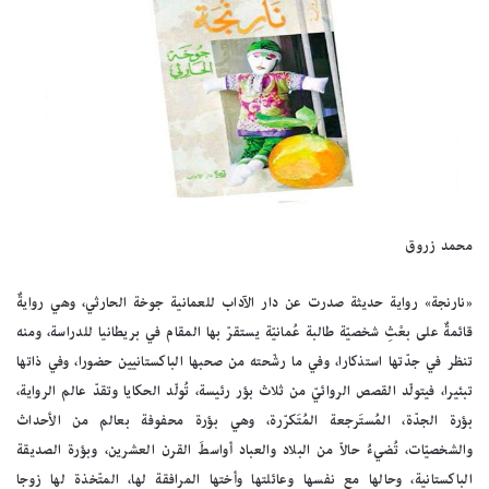
محمد زروق
«نارنجة» رواية حديثة صدرت عن دار الآداب للعمانية جوخة الحارثي، وهي روايةٌ
قائمةٌ على بعْثِ شخصيّة طالبة عُمانيّة يستقرّ بها المقام في بريطانيا للدراسة، ومنه
تنظر في جدّتها استذكارا، وفي ما رشّحته من صحبها الباكستانيين حضورا، وفي ذاتها
تبئيرا، فيتولّد القصص الروائيّ من ثلاث بؤر رئيسة، تُولّد الحكايا وتقدّ عالم الرواية،
بؤرة الجدّة، المُستَرجعة المُتَكرّرة، وهي بؤرة محفوفة بعالم من الأحداث
والشخصيّات، تُضيءُ حالاّ من البلاد والعباد أواسطَ القرن العشرين، وبؤرة الصديقة
الباكستانية، وحالها مع نفسها وعائلتها وأختها المرافقة لها، المتّخذة لها زوجا