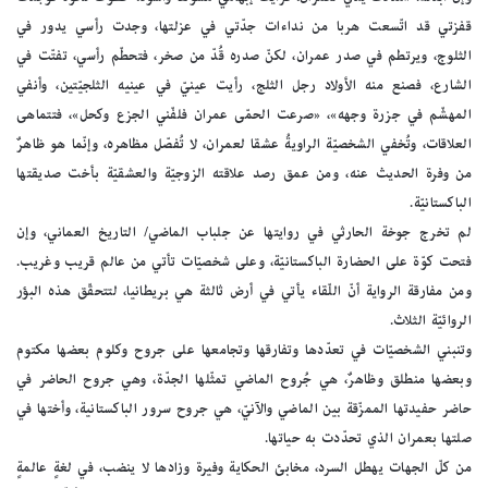
قفزتي قد اتّسعت هربا من نداءات جدّتي في عزلتها، وجدت رأسي يدور في
الثلوج، ويرتطم في صدر عمران، لكنّ صدره قُدّ من صخر، فتحطّم رأسي، تفتّت في
الشارع، فصنع منه الأولاد رجل الثلج، رأيت عينيّ في عينيه الثلجيّتين، وأنفي
المهشّم في جزرة وجهه»، «صرعت الحمّى عمران فلفّني الجزع وكحل»، فتتماهى
العلاقات، وتُخفي الشخصيّة الراويةُ عشقا لعمران، لا تُفصّل مظاهره، وإنّما هو ظاهرٌ
من وفرة الحديث عنه، ومن عمق رصد علاقته الزوجيّة والعشقيّة بأخت صديقتها
الباكستانيّة.
لم تخرج جوخة الحارثي في روايتها عن جلباب الماضي/ التاريخ العماني، وإن
فتحت كوّة على الحضارة الباكستانيّة، وعلى شخصيّات تأتي من عالم قريب وغريب.
ومن مفارقة الرواية أنّ اللّقاء يأتي في أرض ثالثة هي بريطانيا، لتتحقّق هذه البؤر
الروائيّة الثلاث.
وتنبني الشخصيّات في تعدّدها وتفارقها وتجامعها على جروح وكلوم بعضها مكتوم
وبعضها منطلق وظاهرٌ، هي جُروح الماضي تمثّلها الجدّة، وهي جروح الحاضر في
حاضر حفيدتها الممزّقة بين الماضي والآنيّ، هي جروح سرور الباكستانية، وأختها في
صلتها بعمران الذي تحدّدت به حياتها.
من كلّ الجهات يهطل السرد، مخابئ الحكاية وفيرة وزادها لا ينضب، في لغةٍ عالمةٍ