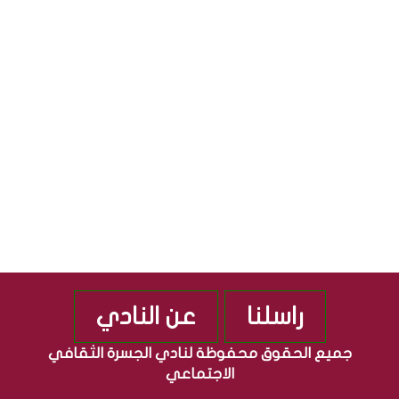
ق
ج
S
ا
م
ف
ه
ي
و
ة
ر
”
ي
م
ة
ن
ا
ذ
ل
2
ع
0
ر
1
ا
0
ق
ي
ة
راسلنا
عن النادي
جميع الحقوق محفوظة لنادي الجسرة الثقافي
الاجتماعي