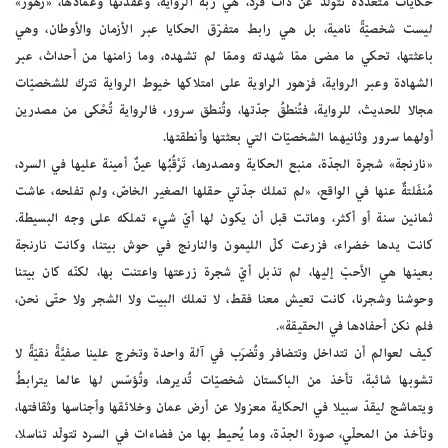
حكايات متعدّدة تتولّد عن ذات فرد، هي ربّة الرواية، وعُقدتها وعمادها، «زهور»
ليست شخصيّةً نامية، بل هي رابط متفرّق الحكايا عبر الأزمان والأوطان، وهي
باعثتها، تحكي ما مضى ممّا شهدته وممّا لم تشهده، وما زامنها من أحداث، عبر
الشهادة وعبر الرواية، فزهور الراوية على امتلاكها خيوط الرواية تترك للشخصيّات
مجالا للحديث، للرواية، فتُنطقُ جدّتها، وتُنطق سرور، فالرواية تُحْكى من مصدرين
أولهما سرور وثانيهما الشخصيّات التي بعثتها وأنطقتها.
«نارنجة» شجرة الجدّة، منبع الحكاية ومصدرها، تَرْقُبُها عينٌ أمينة عليها في السرد،
مُنفَلتةٌ عنها في الواقع، «لم تملك جدّتي حقلها الصغير الخاصّ، ولم تفلحه، عاشت
ثمانين سنة أو أكثر، وماتت قبل أن يكون لها أيّ شيء تملكه على وجه البسيطة.
كانت يدها خضراء، فزرعت كلّ الليمون والنارنج في حوش بيتنا، وكانت نارنجة
بعينها هي الأحبّ إليها، لم تذبل أيّ شجرة زرعتها واعتنت بها، لكنّه كان بيتنا
وحوشنا وشجرنا، كانت تعيش معنا فقط، لا تملك البيت ولا الشجر ولا حتّى نحن،
فلم نكن أحفادها في الحقيقة».
كيف لعوالم أن تتداخل وتتضافر وتُضرَب في آلة واحدة وتخرج علينا صفيَّةً نقيّةً لا
تشوبها شائبة، تأخذ من الباكستان شخصيّات تُديرها، وتُؤسّس لها عالما يترابطُ
ويتماشج ليقدّ سبيلا في الحكاية معزولا عن أرض عمان وخلائقها وأجناسها وثقافتها،
وتأخذ من المحلّي، صورة الجدّة، وما يُحيط بها من فضاءات في السرد تتولّد تناسلا،