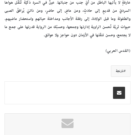
عارفةٍ لا يأتيها الباطل من أيّ جنب من جنباتها. عينٌ في السرد ذكيّة تُنَقِّل هواها
السرديّ من قديمٍ إلى حادثٍ، ومن ماضٍ إلى حاضرٍ، ومن ذاتيّ يُرافقُ الصبى
والطفولة وما قبل الولادة، إلى رفقة الأجانب ومداخلة حياتهم واستحضار ماضيهم.
حيوات ثريّة تُحسن الراوية إدارتها وجمعها، وحسبُك من الرواية قدرتها على جمع ما
لا يجتمع، وحسن تنقّلها في الأزمان دون حواجز ولا عوائق.
(القدس العربي)
نارنجة