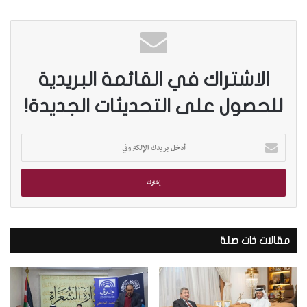
الاشتراك في القائمة البريدية
للحصول على التحديثات الجديدة!
أ
د
خ
ل
ب
ر
ي
د
مقالات ذات صلة
ك
ا
ل
إ