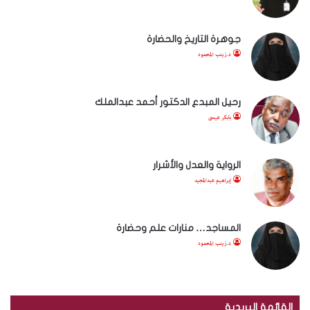
جوهرة التاريخ والحضارة
د.زينب المحمود
رحيل المبدع الدكتور أحمد عبدالملك
بابكر عيسى
الرواية والعدل والأشرار
إبراهيم عبدالمجيد
المساجد… منارات علم وحضارة
د.زينب المحمود
القائمة البريدية