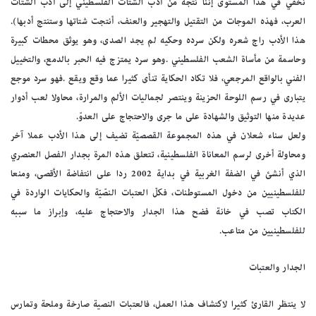
نخفي في هذا المستوى إننا نتجه من أدب الشتات الفلسطيني إلى أدب الشتات
العرب، فهذه الموجات من التقتيل والتهجير والعنف، أنتجت شتاتها وستنتج أدبها).
هذا الأدب راج شعره ولكن سرده وحكيه لم يجد الصدى، وهو يوثق محطات كبيرة
وحاسمة من مأساة الشعب الفلسطيني .وهو سرد يمتزج فيه الحبر بالدمع، والتخييل
الفني بالواقع المرجعي، فلا تكاد الحكاية تنأى كثيرا عما وقع ويقع .فهو سرد موجع
يتبارى في رسم اللوحة الحزينة وينتصر لجماليات الألم والمرارة، محاولا لعب أدوار
عديدة منها التوثيق والشهادة على ما جرى والاحتجاج على العدوّ.
ولعل سناء شعلان في هذه المجموعة القصصيّة تضيف إلى هذا الأدب عملا آخر
ومحاولة أخرى لرسم المعاناة الفلسطينية، تتعلق هذه المرة بجدار الفصل العنصري
الذي أنشئ في الضفة الغربية في بداية 2002 ردا على انتفاضة الأقصى، ومنعا
للفلسطينيين من دخول المستوطنات، فكلّ العتبات النصّيّة والحكايات الواردة في
الكتاب تصب في خانة فضح هذا الجدار والاحتجاج عليه، وإبراز ما سببه
للفلسطينيين من متاعب.
الجدار والعتبات
لا ينتظر القارئ كثيرا لاكتشاف هذا العمل، فالعتبات النصية صارخة وملحة وتمارس