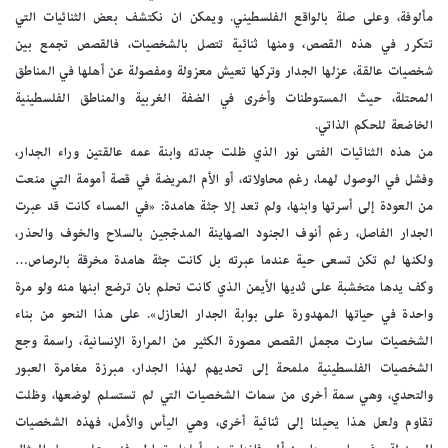
مألوفة، وعلى صلة بالواقع الفلسطيني. ويمكن ان نكتشف بعض الثنائيات التي
تتكرر في هذه القصص، ومنها ثنائية تتصل بالشخصيات، فالقصص تجمع بين
شخصيات عالقة، عزلها الجدار وتركها تعيش معزولة ومفصولة عن أهلها في المناطق
المحتلة، حيث المستوطنات وأخرى في الضفة الغربية والمناطق الفلسطينية
الخاضعة للحكم الذاتي.
من هذه الثنائيات الفتى نور الذي ظلت جدته وابنة عمه عالقتين وراء الجدار،
وفشل في الوصول لهما، رغم محاولاته، أو الأم المريضة في قصة أمومة التي منعت
من العودة إلى أسرتها وابنها، ولم تعد إلا جثة هامدة: «في المساء كانت قد عبرت
الجدار الفاصل، رغم أنوف الجنود الصهاينة المدجّجين بالسلاح والخوف والحذر،
ولكنها لم تكن تسعى حية عندما عبرته بل كانت جثة هامدة مخرقة بالرصاص…
وكف يدها متخشبة على ثديها الأيمن الذي كانت تحلم بان ترضع ابنها منه ولو مرة
واحدة في حياتها المهدورة على بوابة الجدار العازل». على هذا النحو من بناء
الشخصيات سارت مجمل القصص مصورة الكثير من المرارة الإنسانية، راسمة وجع
الشخصيات الفلسطينية ملمحة إلى تحديهم لهذا الجدار، مبرزة مغامرة العبور
والتحدي، وهي سمة أخرى من سمات الشخصيات التي لم تستسلم لوضعها، وظلت
تقاوم ولعل هذا يحيلنا إلى ثنائية أخرى، وهي اليأس والأمل، فهذه الشخصيات