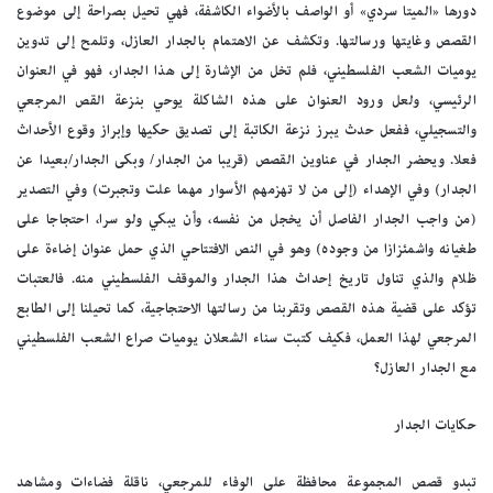
دورها «الميتا سردي» أو الواصف بالأضواء الكاشفة، فهي تحيل بصراحة إلى موضوع
القصص وغايتها ورسالتها. وتكشف عن الاهتمام بالجدار العازل، وتلمح إلى تدوين
يوميات الشعب الفلسطيني، فلم تخل من الإشارة إلى هذا الجدار، فهو في العنوان
الرئيسي، ولعل ورود العنوان على هذه الشاكلة يوحي بنزعة القص المرجعي
والتسجيلي، ففعل حدث يبرز نزعة الكاتبة إلى تصديق حكيها وإبراز وقوع الأحداث
فعلا. ويحضر الجدار في عناوين القصص (قريبا من الجدار/ وبكى الجدار/بعيدا عن
الجدار) وفي الإهداء (إلى من لا تهزمهم الأسوار مهما علت وتجبرت) وفي التصدير
(من واجب الجدار الفاصل أن يخجل من نفسه، وأن يبكي ولو سرا، احتجاجا على
طغيانه واشمئزازا من وجوده) وهو في النص الافتتاحي الذي حمل عنوان إضاءة على
ظلام والذي تناول تاريخ إحداث هذا الجدار والموقف الفلسطيني منه. فالعتبات
تؤكد على قضية هذه القصص وتقربنا من رسالتها الاحتجاجية، كما تحيلنا إلى الطابع
المرجعي لهذا العمل، فكيف كتبت سناء الشعلان يوميات صراع الشعب الفلسطيني
مع الجدار العازل؟
حكايات الجدار
تبدو قصص المجموعة محافظة على الوفاء للمرجعي، ناقلة فضاءات ومشاهد