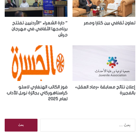
ل
ك
ت
ر
تعاون ثقافي بين كتارا ومصر
” دارة الشعراء “الأردنيين تفتتح
و
برنامجها الثقافي في مهرجان
جرش
ن
ي
إعلان نتائج مسابقة «رماد العقل»
فوز الكاتب الهنغاري لاسلو
بالفجيرة
كراسناهوركاي بجائزة نوبل للآداب
لعام 2025
ا
ل
ب