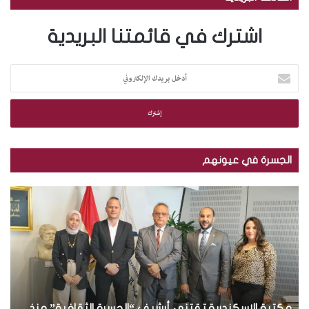
اشترك في قائمتنا البريدية
أ
د
خ
ل
ب
ر
ي
الجسرة في عيونهم
د
ك
م
ب
ا
ك
ا
ل
ت
ل
إ
ب
ص
ل
ة
و
ك
ا
ر
ت
ل
.
ر
إ
.
و
مكتبة الإسكندرية تقتني أرشيف “الجسرة الثقافية” منذ
ب