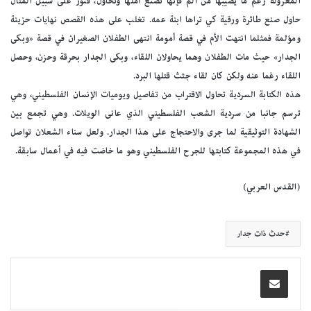
المعزولة رغم ما يصيبها من ألم فإنها تصنع أملها وتحاول، فنور على سبيل المثال
حاول صنع طائرة ورقية كي تراها ابنة عمه. تغلب على هذه القصص نهايات حزينة
ومؤلمة فمثلما انتهت الأم في قصة أمومة انتهى الطفلان الصغيران في قصة «وبكى
الجدار» حيث مات الطفلان وهما يحاولان اللقاء، وبكى الجدار بحرقة وحزن، وحصل
اللقاء رغما عنه ولكن كان لقاء جثث قتلها البرد.
هذه الكتابة السردية تحاول الاقتراب من تفاصيل ويوميات الإنسان الفلسطيني، وهي
ترسم جانبا من سردية الشعب الفلسطيني الذي عانى الويلات. وهي تجمع بين
الشهادة التوثيقية لما جرى والاحتجاج على هذا الجدار. ولعل سناء الشعلان تواصل
في هذه المجموعة كتابتها للجرح الفلسطيني وهو ما خاضت فيه في أعمال سابقة.
(القدس العربي)
حدث ذات جدار