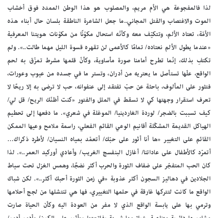
لذا فالمفجوعة هي الأم مريم، والمصلوب هو هذا الوطن الممدد فوق أخشاب
الموت والاغتصاب والقتل المجاني..ما جعل الشاعرة الناطقة بلسان حال أبناء هذه
الأمّة، تعتاد الألم، وتتكيّف معه وكأنّه استحال مكوّنًا من مكوّنات هويتنا المعرفية
«عندما يطول الألم نعتاده/ تمامًا كالأعمى لن تقهره قسوة الليل مهما طالت..». ولم
تكتفِ بذلك، إنّما تطرح أمامنا صورة مأساوية، وكأنّ قلمها مشرط تمزّق به لحم
الواقع، علّها تستأصل ما يعتريه من أدران، وتستر ما في جسده من عيوب وعورات،
فتثور على المألوف، باحثة عن حبّ تفتقد إلى عنفوانه، حب لا ترضى به إلا ريحًا لا
تعرف استقرار وجهتها كي لا تسقط في الملل والفتور «كنت أظنّك الريح/ قل لي/
كيف تسببت بالضجر/ لوردة الغاردينيا/ الموغلة في شعري». ما دفعها إلى تحطيم
الهياكل القديمة المشكّلة أقانيم الوعي القائم الفعلي، راسمة ملامح وعيها الممكن
القائم على التغيير «ها أنا أثور على حبّك/ أتعمّد بمياه النسيان/ لأطرد ذكراك…
أتمرّد كالأطفال على عاداتنا/ أغازل البنفسج الغريب/ وأعادي أوركيد العمر..». لذا
كان الحب المتفجّر على ضفاف الثورة والحرب أكثر نضجًا، وهمس الغزل تحت سياط
الجلادين في دهاليز السجون أكثر عذوبة «في زمن الثورة أحبك أكثر..». لكن شباك
الواقع ما كانت لتتركها غارقة في حلمها التغييري، فها هي تنتشلها من لجج أحلامها
وترمي بها على يابسة الواقع الذي لا مفر من العودة اليه وكأن الحياة صارت