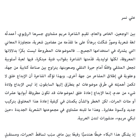
علي نسر
بين الوجعين، الخاص والعام، تقيم الشاعرة مريم مشتاوي جسرها الرؤيوي، أعمدتُه
لغة شعرية وصورٌ شكّلت برهانًا على ما تقدّمه من مضامين شعرية، متجاوزة المعاني
التي يشترك في استخدامها الجميع… فالموضوعات المطروحة ليست بكرًا بدلالاتها
المعروفة، لكنّها توليدية، قدّمتها الشاعرة بقوالب فنية مبتكرة، فيها لعبة أسلوبية
تجعل المتلقي واقفًا أمام حيرة التلقي وصعوبتها، يتراوح بين صناعة كتابية من جهة،
وعفوية في إطلاق المشاعر من جهة أخرى.. وبهذا تؤكّد الشاعرة أن الإبداع خلق لا
تكمن أهميّته في طَرقِ موضوعات لم يتطرّق إليها السابقون، إذ ليس الإبداع ولادة
شيء من عدم، إنما الإبداع إعادة خلق لموضوعات قد تكون مطروقة أبوابها عشرات
أو مئات المرات، لكن الخطر والشأن يكمنان في كيفية إعادة هذا المخلوق بتركيب
جديد وكسوة مغايرة.. وهذا ما تثبته مشتاوي في مجموعتها الشعرية الجديدة «حين
تبكي مريم»، منشورات لندن العربية.
إذ يشكّل هذا البكاء خيطًا هندسيًّا رفيعًا بين ماضٍ سبّب تساقطَ العبرات، ومستقبلٍ