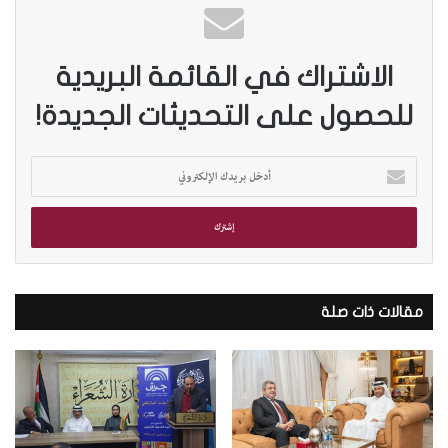
الاشتراك في القائمة البريدية
للحصول على التحديثات الجديدة!
أ
د
خ
ل
ب
ر
ي
د
مقالات ذات صلة
ك
ا
ل
إ
ل
ك