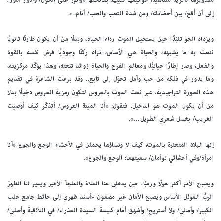
مشاويرها دائرية متناهية، خواتيمها شبيهة بفاتحتها «وأثور على الكون/ وأدور أدور/
إلى أن أقع/ بين أحضانك/ ومن شدة التعب والحب/ أنام..».
ويزداد الجوّ تلبّدًا حين يستحيل الموت رداء الحياة، وبدلًا من أن يكون طارئًا ثانويًّا
ننعت به ما يشبهه، والحياة هي الأساس، نراه ركنًا وجوديًّا فرض نفسه بالقوة
والفعل، وصار إطارًا حياتيًّا، ومعالم الفرح والحياة زوائد تنعته، وهذا يؤكّد مركزيته،
وما يدور في فلكه من حب وأمل تحوّل إلى تابع.. وقد برعت الشاعرة في تقديم
هذه الصورة التراجيدية، عبر نعت الموت بالعروس لتكون رمزية العروس دخيلًا بدلا
من أن يكون الموت هو الدخيل. فتقول: «أنا الميتة العروس/ أتذكّر كيف أوصيت
الغريب/ بغسل شعري الطويل…».
إنها البلاد المتعثرة بالموت، كيف لا ونساؤها يحملن في الأحشاء الوجع والجوع «أنا
امرأة/وفي أحشائي توأمان/ سميتهما: الوجع والجوع».
ويصبح الأمر أكثر هولًا ورعبًا، حين يتخلى عنا الملاذ والملجأ الأخير ويدير لنا الظهرَ
الربُّ الموئل الأساس ويصبح الأمان غير مضمون «أسند ظهري إلى حائط جامع حلب
الكبير/ وأصلي/ ولا أستريح/ وأشهق أمام كنيسة السيدة العذراء/ في اللاذقية وأصلي/