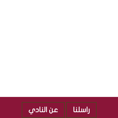
R
ا
ي
ل
ا
S
ث
ل
ق
ج
S
ا
م
ف
ه
ي
و
ة
ر
”
ي
م
ة
ن
ا
ذ
ل
2
ع
0
ر
1
ا
0
ق
ي
ة
راسلنا
عن النادي