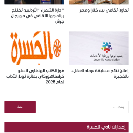
ت
ر
تعاون ثقافي بين كتارا ومصر
” دارة الشعراء “الأردنيين تفتتح
و
برنامجها الثقافي في مهرجان
جرش
ن
ي
إعلان نتائج مسابقة «رماد العقل»
فوز الكاتب الهنغاري لاسلو
بالفجيرة
كراسناهوركاي بجائزة نوبل للآداب
لعام 2025
ا
ل
ب
ح
إصدارات نادي الجسرة
ث