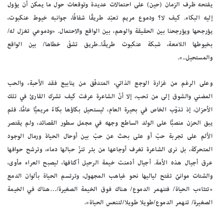
يفتحه ظرف الزمان (حين) على احتمالات عديدة وتوقعات حول ما يمكن أن يؤول
إليه البكاء. كيف لا؟ ودموع مريم تعبّد طريقًا شفافًا، جوانبه خيوط عنكبوت،
يؤرجحها ويؤرجحنا بين الحقيقة والوهم، بين الواقع والاحتمال. «ودموعي تغزل له/
بخيوطها اللامعة، شبكة عنكبوت طريقًا..طريق تشقّ خطاها/ بين الواقع
والمستحيل..».
وعلى الرغم من غزارة الوجع الذاتي، المتدفّق من ينابيع فقد الأحبة، والحب
المضني والشوق إلى من تحب، إلا أنّ الشاعرة عرفت كيف تشرك القارئ في تلك
الأحزان، إذ تذوّب الخاص في بحيرة العام، ليستحيل بكاؤها بكاءً مريميًّا عامًّا، فلم
يبق الحزن منصبًّا على الولد الساطع وجهه في مجمل سطور القصائد، ولم يقتصر
الألم على تجربة حبّ أو على بحث عن حبّ بين أوحال الحياة ورمال الوجود
المتحركة، بل نرى الشاعرة تغرف أوجاعها من بئر تنزّ حبالها دماء، وترشح حوافها
عرق أجيال هذه الأمة. أجيال أدمنت خيمة الرحيل أكتافها، ليصبح العراء مأوى،
والشتات موانئ تفتح لياليها نحو غياهب المجهول، وترتسم الحياة بألوان الدمع
«تتثاءب الحياة/ فتنهمر الدموع/ هناك فوق الخيمة الصغيرة/…هناك في الخيمة
الصغيرة/ تنهمر الدموع/طويلا طويلا/لتنعس الحياة».