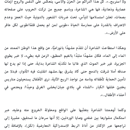
ولا أستريح..». كل هذا التراكم من الحزن والأسى، ينعكس على النفس والروح أزمات
عصابية وذهانية، فها هي الشاعرة، وباسم جميع من تركت الحروب على صفحاته
بصمات، تعلن استسلامها لليأس، تحت ضربات الشعور بالدونية حيث العجز وعدم
الاعتراف بالقدرة على ممارسة الحياة «طوبى لمن لم يحمل قلمًا/طوبى لكل عاقر
على الأرض..».
وهكذا استطاعت الشاعرة أن تقدّم مشهدًا بانوراميًّا، عن واقع هذا الوطن الممتد من
الماء إلى الماء، فكان مشهدًا ملبّدًا بالغيم المطبق، الزمن فيه بطيء، لا خبر يطوي
الجزيرة، غير خبر الموت الذي غالبا ما تكذبّه الشاعرة بداية، حتى إذا لم يدع لها
صدقه أملا شرقت بالدمع حتى كاد يشرق بها..مشهد انقلبت فيه الأدوار، فبدلا من
تأمين الحماية لأطفاله وناسه من نواجذ الريح الآتية، نرى الأطفال يستحيلون متاريس
يختبئ خلفها الكبار «الشتاء في بلادي جبان/يخشى الغرق وحيدًا/ ويحتمي في
أحشاء الأطفال..».
وكلما أوهمتنا الشاعرة بتغلّبها على الواقع ومحاولة الخروج منه وعليه، عبر
استكمال مشوارها بين ضفتي وصايا الوردتين، إلا أنها سرعان ما تستفيق، مشيرة إلى
تراجعها عبر الإكثار من أداة الربط الاستدراكية التعارضية (لكن)، بالإضافة إلى