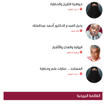
جوهرة التاريخ والحضارة
د.زينب المحمود
رحيل المبدع الدكتور أحمد عبدالملك
بابكر عيسى
الرواية والعدل والأشرار
إبراهيم عبدالمجيد
المساجد… منارات علم وحضارة
د.زينب المحمود
القائمة البريدية