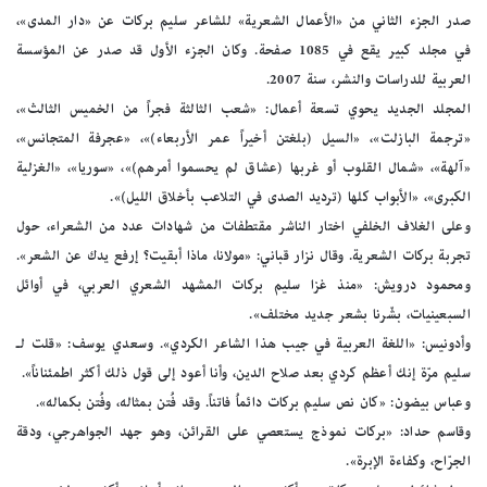
صدر الجزء الثاني من «الأعمال الشعرية» للشاعر سليم بركات عن «دار المدى»،
في مجلد كبير يقع في 1085 صفحة. وكان الجزء الأول قد صدر عن المؤسسة
العربية للدراسات والنشر، سنة 2007.
المجلد الجديد يحوي تسعة أعمال: «شعب الثالثة فجراً من الخميس الثالث»،
«ترجمة البازلت»، «السيل (بلغتن أخيراً عمر الأربعاء)»، «عجرفة المتجانس»،
«آلهة»، «شمال القلوب أو غربها (عشاق لم يحسموا أمرهم)»، «سوريا»، «الغزلية
الكبرى»، «الأبواب كلها (ترديد الصدى في التلاعب بأخلاق الليل)».
وعلى الغلاف الخلفي اختار الناشر مقتطفات من شهادات عدد من الشعراء، حول
تجربة بركات الشعرية. وقال نزار قباني: «مولانا، ماذا أبقيت؟ إرفع يدك عن الشعر».
ومحمود درويش: «منذ غزا سليم بركات المشهد الشعري العربي، في أوائل
السبعينيات، بشّرنا بشعر جديد مختلف».
وأدونيس: «اللغة العربية في جيب هذا الشاعر الكردي». وسعدي يوسف: «قلت لـ
سليم مرّة إنك أعظم كردي بعد صلاح الدين، وأنا أعود إلى قول ذلك أكثر اطمئناناً».
وعباس بيضون: «كان نص سليم بركات دائماُ فاتناً. وقد فُتن بمثاله، وفُتن بكماله».
وقاسم حداد: «بركات نموذج يستعصي على القرائن، وهو جهد الجواهرجي، ودقة
الجرّاح، وكفاءة الإبرة».