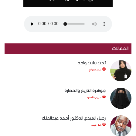
المقالات
تحت بشت واحد
مريم الحمادي
جوهرة التاريخ والحضارة
د.زينب المحمود
رحيل المبدع الدكتور أحمد عبدالملك
بابكر عيسى