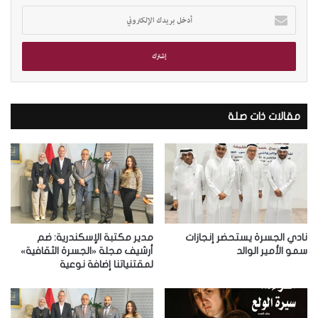
أ
د
خ
ل
ب
ر
ي
د
مقالات ذات صلة
ك
ا
ل
إ
ل
ك
ت
ر
نادي الجسرة يستحضر إنجازات
مدير مكتبة الإسكندرية: ضم
و
سمو الأمير الوالد
أرشيف مجلة «الجسرة الثقافية»
لمقتنياتنا إضافة نوعية
ن
ي