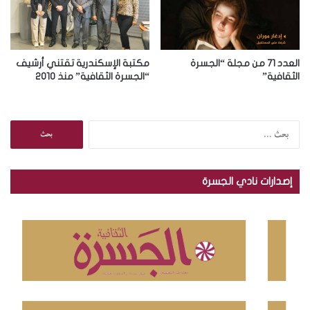
العدد 71 من مجلة “الجسرة
مكتبة الإسكندرية تقتني أرشيف
الثقافية”
“الجسرة الثقافية” منذ 2010
ا
ل
ب
ح
إصدارات نادي الجسرة
ث
ع
ن
: