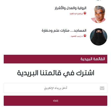
الرواية والعدل والأشرار
إبراهيم عبدالمجيد
المساجد… منارات علم وحضارة
د.زينب المحمود
القائمة البريدية
اشترك في قائمتنا البريدية
أ
د
خ
ل
ب