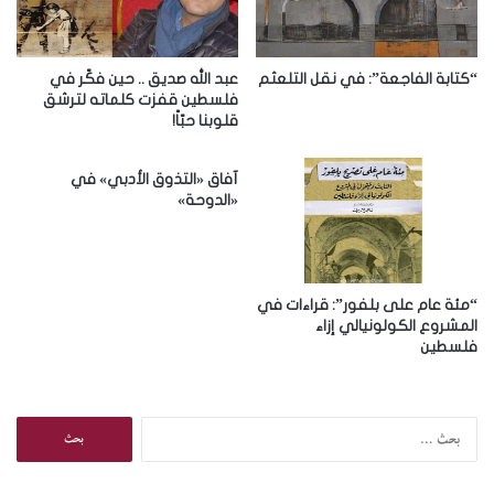
ل
ك
ت
ر
“كتابة الفاجعة”: في نقل التلعثم
عبد الله صديق .. حين فكّر في
و
فلسطين قفزت كلماته لترشق
قلوبنا حبّاً!
ن
ي
آفاق «التذوق الأدبي» في
«الدوحة»
“مئة عام على بلفور”: قراءات في
المشروع الكولونيالي إزاء
فلسطين
ا
ل
ب