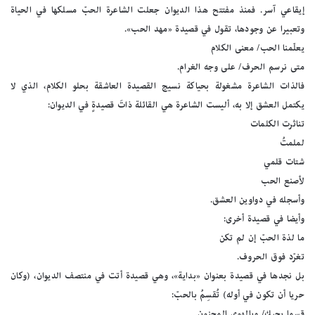
إيقاعي آسر. فمنذ مفتتح هذا الديوان جعلت الشاعرة الحبّ مسلكها في الحياة
وتعبيرا عن وجودها، تقول في قصيدة «مهد الحب».
يعلّمنا الحب/ معنى الكلام
متى نرسم الحرف/ على وجه الغرام.
فالذات الشاعرة مشغولة بحياكة نسيج القصيدة العاشقة بحلو الكلام، الذي لا
يكتمل العشق إلا به، أليست الشاعرة هي القائلة ذاتَ قصيدةٍ في الديوان:
تناثرت الكلمات
لملمتُ
شتات قلمي
لأصنع الحب
وأسجله في دواوين العشق.
وأيضا في قصيدة أخرى:
ما لذة الحبّ إن لم تكن
تغرّد فوق الحروف.
بل نجدها في قصيدة بعنوان «بداية»، وهي قصيدة أتت في منتصف الديوان، (وكان
حريا أن تكون في أوله) تُقسِمُ بالحبّ:
قسما بحبك/ وبالهوى المجنون