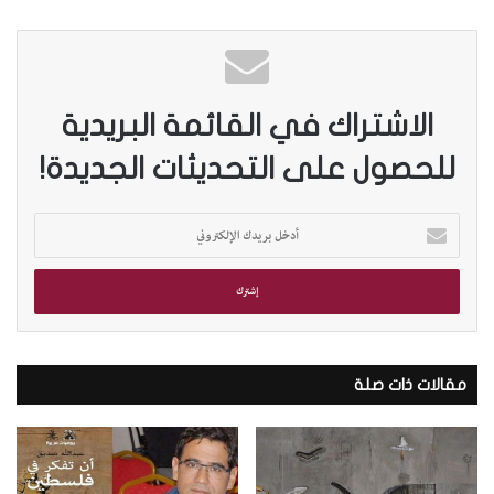
الاشتراك في القائمة البريدية
للحصول على التحديثات الجديدة!
أ
د
خ
ل
ب
ر
ي
د
مقالات ذات صلة
ك
ا
ل
إ