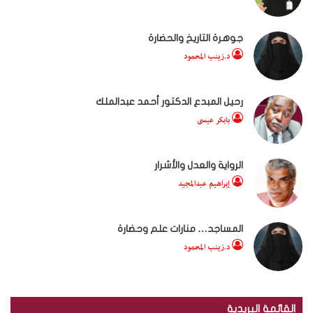
جوهرة التاريخ والحضارة
د.زينب المحمود
رحيل المبدع الدكتور أحمد عبدالملك
بابكر عيسى
الرواية والعدل والأشرار
إبراهيم عبدالمجيد
المساجد… منارات علم وحضارة
د.زينب المحمود
القائمة البريدية