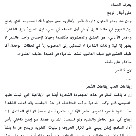
يعزف المساء
على أوتار الوجع
ومن هنا يغدو العنوان دالا، فـ»قمر الأعالي» ليس سوى ذلك المحبوب الذي ينبلج
بين الغيوم في حالك الليل أو في أول المساء كي يضيء ليل الحبيبة وليل الشاعرة،
و»قمر الأعالي» هو العشق والمعشوق، فكلاهما وجهان لإحساس واحد. فالقمر لا
يظهر إلا ليلا والذات الشاعرة لا تستكين إلى المحبوب إلاّ في لحظات الوحدة. أمّا
طيف العشق فهو طيف العاشق. تنشد الشاعرة: في قصيدة «طيف العشق»..
سأغفو على طيف
لاح كالقمر.
….
إيقاعات الحب إيقاعات الشّعر
إن ما يَلفت النظر في هذه المجموعة الشعرية أيضا هو الإيقاعية التي انبنت عليها
النصوص، فلم تركب الشاعرة مركب المتقشّف في هذا الجانب، وقد فعلت الشاعرة
هذا بتفرد ظاهر، فنصوص «قمر الأعالي» متحررة من ضغط الإيقاع المفتعل، إنه
إيقاع أتى عفو الخاطر والقلب، ولم تتقصده الشاعرة قصدا. هو إيقاع داخلي يأسر
أذن السامع، إيقاع ينبني على تكرار الحروف والبنيات اللغوية، وينتج عن ما ينشأ
بين الكلمات من علاقات عن طريق التجاور. ولن أجد مثالا أستدل به على هذا