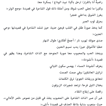
راضيةٌ أنا بالقرار/ ارحل باكيا/ نبيذ الوداع / يسكرنا معا.
وكثيرا ما تجلى الحب شوقا، ومن أمثلة ذلك قول الشاعرة في قصيدة «وجع الوتر»:
يغرز الشوق بداخلي خنجرا
يمزق ثوب الصبر
كما يتخذ صورةَ طلل في القلب فيجئ حنينا، حين تنشد الشاعرة في قصيدتها «وحي
الحنين»:
صدى صوتك لهيب نار / أجمعُ أفكاري/ طوال النهار
حطبا للأشواق حين/ يدب نسيم الحنين.
ويتخذ الحب والمحبوب معا صورة المتوحد مع الذات الشاعرة، وهذا يظهر في
قصيدة «أنشودة»:
يعزف أنشودة المساء / يهمس سكون الليالي
تراتيل العاشقين/ وفي صمت الصمت
تتعانق وريقات الجوى/ ترق الكلمات
يختال الليل فرحا/ ترتعد شجيرات الزيزفون
راقصة على إيقاع اللقاء.
غير أن صبر الذات الشاعرة على المحبوب ينفذ في قليل من نصوص «قمر الأعالي»،
حيث ستجرب بداية بلاغة الحذف في قصيدة «أنثى»: