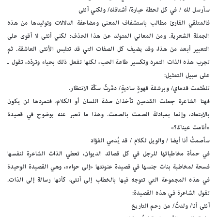
سأرسل لك / في كل لحظة عبارة/ أشتاقك/ ولكني أنثى
فالمتلقي القارئ مطالب باستشفاف المعنى ومضاعفة الدلالات وتوليدها من هذه
الجملة الشعرية. ومن المعاني المتولد عن هذا الحذف: لكني أنثى لا أقوى على
التعبير أبعد من هذا، وقد يضيف كل الصفات التي قد تتلبس الأنثى العاشقة. ثم
تجرب هذه الذات التمرد وتكسير طاعة الحب، لكنها تفعل ذلك بحياء وتردّد، تقول ـ
على سبيل التمثيل:
تلعْثمت قدماي/ وبرشفة قهوةٍ ساديةٍ/ دمَّرتُ سكَّة الانتظار.
فهنا الشاعرة جعلت القدمين تأخذان صفة اللسان أو الكلام، فتمردها لن يكون
بالابتعاد، وإنما بمبادلة الصمت بالصمت. وهذا ما تعبر عنه بوضوح في قصيدة
«أنامت عيناك؟»
سأصمتُ أنا أيضا / والويل لكلام / قد يُدمي الفؤاد
في حمأة مخاطباتها للرجل في كل قصائد الديوان، تعطي الذات الشاعرة لنفسها
فسحة لمخاطبة بنات جنسها في قصيدة عنونتها «إلى حواء»، وهي القصيدة الوحيدة
في هذه المجموعة التي تتوجه فيها بالخطاب إلى أنثى، كأنها رسالة إلى الذات.
تقول الشاعرة في هذه القصيدة:
أنثى أنا/ ولدتُ/ من رحم التاريخ