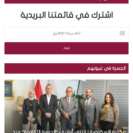
اشترك في قائمتنا البريدية
أ
د
خ
ل
ب
ر
ي
الجسرة في عيونهم
د
ك
ب
ا
ا
ل
ل
إ
ص
ل
و
ك
ر
ت
.
ر
.
و
سكندرية تقتني أرشيف “الجسرة الثقافية” منذ
ت
بالصور.. توزيع