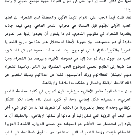
لمٍّها بين دفتي كتاب إلا أنّها تظل في ميزان القراءة مجرَّدَ تجميعِ نصوصٍ لا رابطَ
بينها.
لقد ظلت ثيمة الحب على الدوام الثيمة الأثيرة والمفضلة لدى الشعراء، بل لعلها
العتبة الأولى لجُلّهم قبل التّنسك في محراب الشعر الصافي. وهي ثيمة جاذبة
يغادرها الشعراء في مقولهم الشعري، ثم ما يلبثون أن يعودوا إليها عبر نصوص
مفردة أو عبر مجموعات. ولا تعوزنا الأمثلة للاستدلال على هذا من تاريخ الشعرية
العربية والكونية، فنزار قباني لم يبرح بيت الحب، أما محمود درويش فقد شرب
الحب من عيون ريتا، ثم عاد إليه في نصوصه الأخيرة، وغيرهما من الشعراء. ومرد
هذا طبعا إلى الطابع الحسي لموضوع الحب المشترك بين الناس، ولاسيما الشعراء
منهم لجيشان انفعالاتهم ورقة أحاسيسهم، فضلا عن امتلاكهم وسيلة للتّعبير عن
ذلك كاللغة الرقيقة والخيال والتشكيلات البلاغية والإيقاعية.
ومن هنا فمقاربة «قمر الأعالي» سيؤطرها قول أدونيس في كتابه «مقدمة للشعر
العربي»، «القصيدة شكل إيقاعي واحد أو كثير، ضمن بناء واحد، لكن الشكل
الإيقاعي وحده لا يجعل بالضرورة من الكتابة أثرا شعريا، فلا بد من توفر شيء آخر
هو البعد أي الرؤية التي تنقل إلينا أو مادتها أو شكلها الإيقاعي». والحقيقة أن ما
يقود إلى استحضار هذا التأطير هو انسجامه مع نصوص الديوان، فالشاعرة العزيزة
الشمشام شيّدت رؤاها الشعرية، التي نستشفها من منطوق قصائدها، في قالب