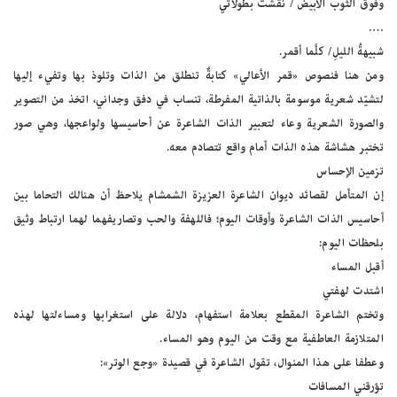
وفوق الثوب الأبيض / نقشتُ بطولاتي
….
شبيهةُ الليلِ/ كلَّما أقمر.
ومن هنا فنصوص «قمر الأعالي» كتابةٌ تنطلق من الذات وتلوذ بها وتفيء إليها
لتشيّد شعرية موسومة بالذاتية المفرطة، تنساب في دفق وجداني، اتخذ من التصوير
والصورة الشعرية وعاء لتعبير الذات الشاعرة عن أحاسيسها ولواعجها، وهي صور
تختبر هشاشة هذه الذات أمام واقع تتصادم معه.
تزمين الإحساس
إن المتأمل لقصائد ديوان الشاعرة العزيزة الشمشام يلاحظ أن هنالك التحاما بين
أحاسيس الذات الشاعرة وأوقات اليوم؛ فاللهفة والحب وتصاريفهما لهما ارتباط وثيق
بلحظات اليوم:
أقبل المساء
اشتدت لهفتي
وتختم الشاعرة المقطع بعلامة استفهام، دلالة على استغرابها ومساءلتها لهذه
المتلازمة العاطفية مع وقت من اليوم وهو المساء.
وعطفا على هذا المنوال، تقول الشاعرة في قصيدة «وجع الوتر»:
تؤرقني المسافات