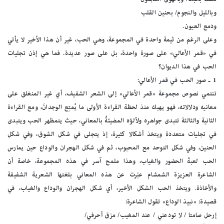
وبالليل والنجوم/ بحنين القلب
ودمع العيون.
وعلى الرغم من ثيمة واحدة في المجموعة، وهي الحب، غير أن هذا الأخير لا يأتي
في «قمر الأعالي» على صورة واحدة، بل على صور عديدة. فما هي إذن تجليات
الحب في هذا الديوان؟
1 ـ صور الحب في قمر الأعالي:
تنتمي نصوص مجموعة «قمر الأعالي» إلى الشعر الشفيف، أي غير المنغلق على
معانيه ودلالاته، فهو يهبك منذ لحظة القراءة الأولى ما يُمتِع الوجدانَ، ومع القراءة
الثانية والثالثة تتبدى جواهره ولآلؤه المضيئةُ بالمعاني، حيث يتمظهر الحب ويتبدى
في تجليات متعددة ويتخذ أشكالا كثيرة، إذ يتجلى في شكل الشوق، وفي شكل
الحنين، وفي شكل التوحد مع المحبوب، ثم في شكل الهجران والوداع حين يمارس
الحب لعبةَ الحضور والغياب، وهذا ملمح آسر في هذه المجموعة، خاصة أن
الشاعرة العزيزة الشمشام عبّرت عن هذه المعاني بلغتها الشعرية الشفيفة
والأخاذة. ويتخذ الحب الشكل الأخير، أي شكل الهجران والوداع والغياب، في
قصيدة: «نبيذ الوداع» تقول الشاعرة:
إرحل صامتا / لا تودعني / عند المغيب/ مزق أحرفي/