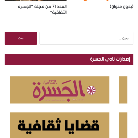
(بدون عنوان)
العدد 71 من مجلة “الجسرة
الثقافية”
ا
ل
ب
ح
إصدارات نادي الجسرة
ث
ع
ن
: