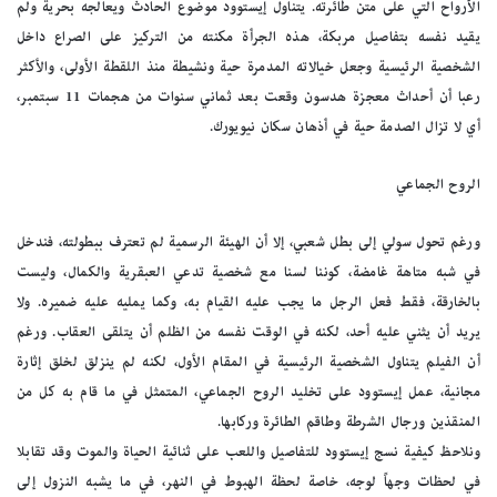
الأرواح التي على متن طائرته. يتناول إيستوود موضوع الحادث ويعالجه بحرية ولم
يقيد نفسه بتفاصيل مربكة، هذه الجرأة مكنته من التركيز على الصراع داخل
الشخصية الرئيسية وجعل خيالاته المدمرة حية ونشيطة منذ اللقطة الأولى، والأكثر
رعبا أن أحداث معجزة هدسون وقعت بعد ثماني سنوات من هجمات 11 سبتمبر،
أي لا تزال الصدمة حية في أذهان سكان نيويورك.
الروح الجماعي
ورغم تحول سولي إلى بطل شعبي، إلا أن الهيئة الرسمية لم تعترف ببطولته، فندخل
في شبه متاهة غامضة، كوننا لسنا مع شخصية تدعي العبقرية والكمال، وليست
بالخارقة، فقط فعل الرجل ما يجب عليه القيام به، وكما يمليه عليه ضميره. ولا
يريد أن يثني عليه أحد، لكنه في الوقت نفسه من الظلم أن يتلقى العقاب. ورغم
أن الفيلم يتناول الشخصية الرئيسية في المقام الأول، لكنه لم ينزلق لخلق إثارة
مجانية، عمل إيستوود على تخليد الروح الجماعي، المتمثل في ما قام به كل من
المنقذين ورجال الشرطة وطاقم الطائرة وركابها.
ونلاحظ كيفية نسج إيستوود للتفاصيل واللعب على ثنائية الحياة والموت وقد تقابلا
في لحظات وجهاً لوجه، خاصة لحظة الهبوط في النهر، في ما يشبه النزول إلى