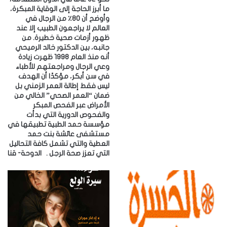
ما أبرز الحاجة إلى الوقاية المبكرة،
وأوضح أن 80٪ من الرجال في
العالم لا يراجعون الطبيب إلا عند
ظهور أزمات صحية خطيرة. ‎من
جانبه، بين الدكتور خالد الرميحي
أنه منذ العام 1998 ظهرت زيادة
وعي الرجال ومراجعتهم للأطباء
في سن أبكر، مؤكدًا أن الهدف
ليس فقط إطالة العمر الزمني بل
ضمان “العمر الصحي” الخالي من
الأمراض عبر الفحص المبكر
والفحوص الدورية التي بدأت
مؤسسة حمد الطبية تطبيقها في
مستشفى عائشة بنت حمد
العطية والتي تشمل كافة التحاليل
التي تعزز صحة الرجل . ‎الدوحة- قنا