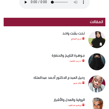
المقالات
تحت بشت واحد
مريم الحمادي
جوهرة التاريخ والحضارة
د.زينب المحمود
رحيل المبدع الدكتور أحمد عبدالملك
بابكر عيسى
الرواية والعدل والأشرار
إبراهيم عبدالمجيد