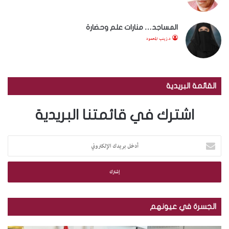
المساجد… منارات علم وحضارة
د.زينب المحمود
القائمة البريدية
اشترك في قائمتنا البريدية
أ
د
خ
ل
ب
ر
ي
الجسرة في عيونهم
د
ك