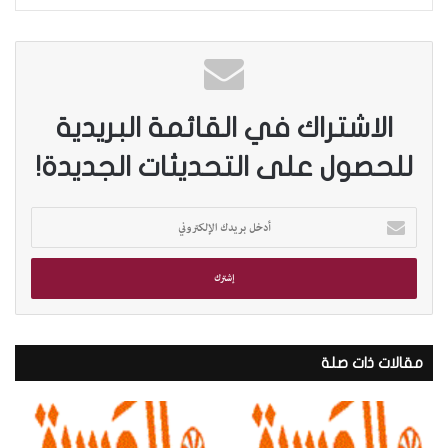
الاشتراك في القائمة البريدية
للحصول على التحديثات الجديدة!
أ
د
خ
ل
ب
ر
ي
د
مقالات ذات صلة
ك
ا
ل