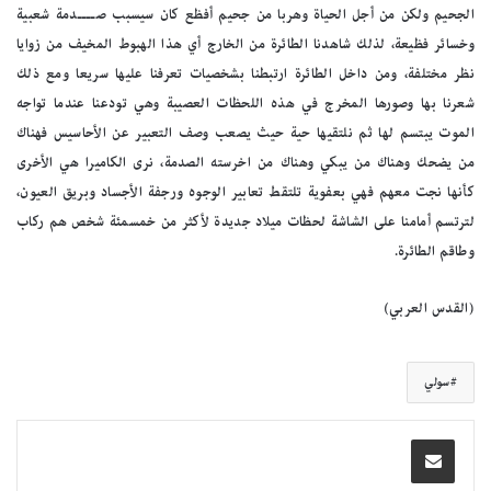
الجحيم ولكن من أجل الحياة وهربا من جحيم أفظع كان سيسبب صــــدمة شعبية
وخسائر فظيعة، لذلك شاهدنا الطائرة من الخارج أي هذا الهبوط المخيف من زوايا
نظر مختلفة، ومن داخل الطائرة ارتبطنا بشخصيات تعرفنا عليها سريعا ومع ذلك
شعرنا بها وصورها المخرج في هذه اللحظات العصيبة وهي تودعنا عندما تواجه
الموت يبتسم لها ثم نلتقيها حية حيث يصعب وصف التعبير عن الأحاسيس فهناك
من يضحك وهناك من يبكي وهناك من اخرسته الصدمة، نرى الكاميرا هي الأخرى
كأنها نجت معهم فهي بعفوية تلتقط تعابير الوجوه ورجفة الأجساد وبريق العيون،
لترتسم أمامنا على الشاشة لحظات ميلاد جديدة لأكثر من خمسمئة شخص هم ركاب
وطاقم الطائرة.
(القدس العربي)
سولي