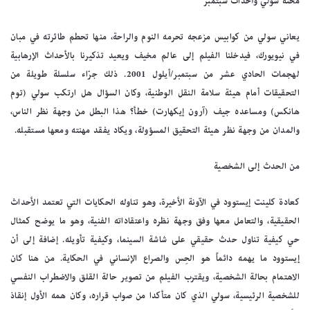
محنة سولي وأحداث سبتمبر
يعاني سولي من كوابيس مزعجه تحرمه النوم والراحة، منها تحطم طائرته في مبان
في نيويورك، فيدخلنا الفيلم إلى عالم مخيف ويعيد تذكيرنا بالأحداث الإرهابية
لهجمات الحادي عشر من سبتمبر/أيلول 2001. ذلك جرّاء سلسلة طويلة من
التحقيقات أمام هيئة سلامة النقل الوطنية، وكان السؤال هل ارتكب سولي (توم
هانكس) ومساعده جيف (آرون إيكهارت) خطأ؟ هذا البطل من وجهة نظر الناس،
والمدان من وجهة نظر هيئة التحقيق المسؤولة، ويكاد يفقد مهنته ومعها مستقبله.
من الحدث إلى الشخصية
كعادة كلينت إيستوود في الآونة الأخيرة، وهو تناوله الحكايات التي تعتمد الأحداث
الحقيقية، والتعامل معها وفق وجهة نظره واعتقاداته الفنية، وهو ما يوضح كمثال
حي كيفية تناول حدث حقيقي على شاشة السينما، وكيفية تأويله. إضافة إلى أن
إيستوود ما يهمه دائماً هو الحِس والصراع الإنساني في الحكاية. من هنا كان
الاهتمام بحالة الشخصية، ويقترب الفيلم من تصوير حالة القلق والاضطراب النفسي
للشخصية الرئيسية، سولي الذي كان متأكدا من صواب قراره، وكان همه الأول إنقاذ