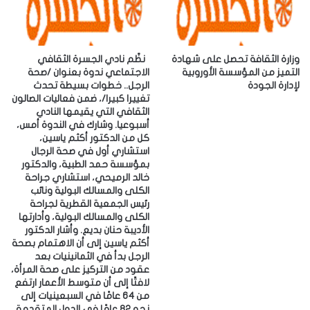
إ
ل
ك
ت
ر
وزارة الثقافة تحصل على شهادة
‎نظّم نادي الجسرة الثقافي
و
التميز من المؤسسة الأوروبية
الاجتماعي ندوة بعنوان /صحة
لإدارة الجودة
الرجل.. خطوات بسيطة تحدث
ن
تغييرا كبيرا/، ضمن فعاليات الصالون
ي
الثقافي التي يقيمها النادي
أسبوعيا. ‎وشارك في الندوة أمس،
كل من الدكتور أكثم ياسين،
استشاري أول في صحة الرجال
بمؤسسة حمد الطبية، والدكتور
خالد الرميحي، استشاري جراحة
الكلى والمسالك البولية ونائب
رئيس الجمعية القطرية لجراحة
الكلى والمسالك البولية، وأدارتها
الأديبة حنان بديع. ‎وأشار الدكتور
أكثم ياسين إلى أن الاهتمام بصحة
الرجل بدأ في الثمانينيات بعد
عقود من التركيز على صحة المرأة،
لافتًا إلى أن متوسط الأعمار ارتفع
من 64 عامًا في السبعينيات إلى
نحو 82 عامًا في الدول المتقدمة،