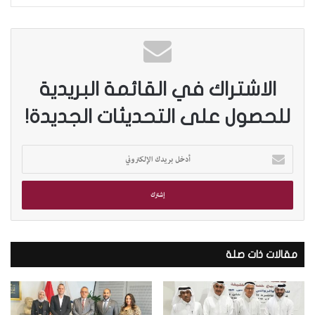
الاشتراك في القائمة البريدية
للحصول على التحديثات الجديدة!
أ
د
خ
ل
ب
ر
ي
د
مقالات ذات صلة
ك
ا
ل
إ