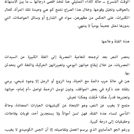
الوقت المُسرع ــ حالة الأداء التمثيلي هنا تتخذ أقصى درجاتها ــ ما بين الاستهانة
بالعواقب وتخيّل وقوعها. وخلال هذا الصراع نلمح كم هي وحيدة تلك المرأة، كحال
الكثيرات، على العكس من مظهرهن، سواء في الشارع أو وسائل المواصلات، التي
بدورها تمثل جحيماً يومياً لا ينتهي.
هذه الفئة وعالمها
ينتصر النص بعد ترجمته للعامية المصرية إلى الفئة الكبيرة من السيدات
المصريات، من خلال إيقاع حياتهن اليومي، وتعبيراتهن الحركية، واللغة التي يتحدثن
بها.
هن في حالة حرب دائمة مع الحياة، وما الزوج أو الرجل إلا وجود شبحي، يرمي
بثقله عند ذكره في بعض المواقف. ودون توسل الرحمة تواصل «أم إمام» حياتها،
وتعتبرها قدراً، هكذا خُلِقت وهكذا تعيش.
ملمح لا يغيب عن النص، وهو الابتعاد عن كليشيهات العبارات المعتادة، وحالة
التأسي لنساء هذه الفئة، فهن لسن أمواتاً ولا يستجدين أحد، قويات وفاعلات،
وحقيقيات إلى درجة كبيرة.
ورغم الجو المأساوي الذي يرسم العمل وتفاصيله، إلا أن الحِس الكوميدي لا يغيب،