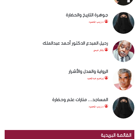
جوهرة التاريخ والحضارة
د.زينب المحمود
رحيل المبدع الدكتور أحمد عبدالملك
بابكر عيسى
الرواية والعدل والأشرار
إبراهيم عبدالمجيد
المساجد… منارات علم وحضارة
د.زينب المحمود
القائمة البريدية