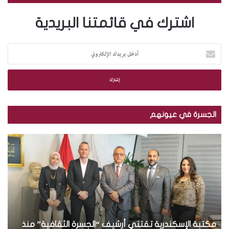
اشترك في قائمتنا البريدية
أ
د
خ
ل
ب
ر
ي
الجسرة في عيونهم
د
ك
م
ب
ا
ك
ا
ل
ت
ل
إ
ب
ص
ل
ة
و
ك
ا
ر
ت
ل
.
ر
إ
.
و
س
مكتبة الإسكندرية تقتني أرشيف “الجسرة الثقافية” منذ
ت
ب