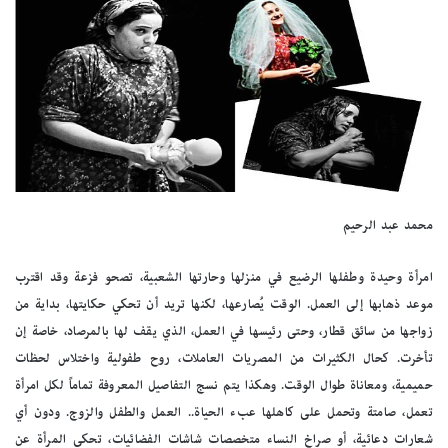
محمد عبد الرحيم
امرأة وحيدة وطفلها الرضيع في منزلها وحارتها الشعبية، تصحو فزعة وقد اقترب
موعد ذهابها إلى العمل. الوقت يُصارعها، لكنها تريد أن تحكي حكايتها، بداية من
زواجها من سائق قطار، وحتى رئيسها في العمل، الذي يقف لها بالمرصاد، خاصة إن
تأخرت. كحال الكثيرات من المصريات العاملات، روح طفولية واختلاس لحظات
حميمية، ومعاناة طوال الوقت. وهكذا يتم نسج التفاصيل المعروفة تماماً لكل امرأة
تعمل، صامتة وتحمل على كاهلها عبء الحياة.. العمل والطفل والزوج. ودون أي
شعارات دعائية، أو صراخ النساء متخصصات شاشات الفضائيات، تحكي المرأة عن