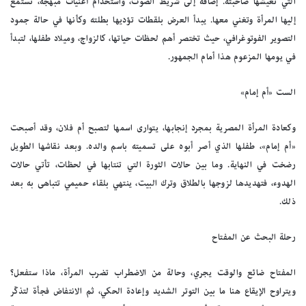
التي تعيشها صاحبته. إضافة إلى شريط الصوت، واستخدام أغنيات مُبهجة، تستمع
إليها المرأة وتغني معها. يبدأ العرض بلقطات تؤديها بطلته وكأنها في حالة جمود
التصوير الفوتوغرافي، حيث تختصر أهم لحظات حياتها، كالزواج، وميلاد طفلها، لتبدأ
في يومها المزعوم هذا أمام الجمهور.
الست «أم إمام»
وكعادة المرأة المصرية بمجرد إنجابها، يتوارى اسمها لتصبح أم فلان، وقد أصبحت
«أم إمام»، طفلها الذي أصر أبوه على تسميته باسم والده. وبعد نقاشها الطويل
رضخت في النهاية. وما بين حالات الثورة التي تنتابها في لحظات، تأتي حالات
الهدوء، فتهديدها لزوجها بالطلاق وترك البيت، ينتهي بلقاء حميمي تتباهى به بعد
ذلك.
رحلة البحث عن المفتاح
المفتاح ضائع والوقت يجري، وحالة من الاضطراب تضرب المرأة، ماذا ستفعل؟
ويتراوح الإيقاع هنا ما بين التوتر الشديد وإعادة الحكي، ثم الانتفاض فجأة لتذكّر