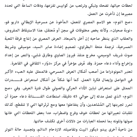
لحظات حياتها، تضحك وتبكي وترتعب من كوابيس تفزعها، ودقات الساعة التي تحدد
مصيرها إن تأخرت عن العمل.
«صح النوم» هو الاسم المصري للعمل، المأخوذ عن مسرحية الإيطالي داريو فو،
«نوبة صحيان». وكأنه يخص مخلوقات في سجن أو مُعتقل، هذا الاستيقاظ المفروض،
والعقاب الذي ينتظر صاحبه إن أخل بالميعاد. العرض المصري من إنتاج فرقة اللعبة
المسرحية، ترجمة منحة البطراوي، تصميم إضاءة صابر السيد، موسيقى وشريط
صوت شريف الوسيمي، مخرج منفذ فيروز الصاوي وطارق شلبي، والنص من إعداد
وإخراج وأداء دعاء حمزة. وقد عُرض مؤخراً في مركز «دوّار» الثقافي في القاهرة.
تعتبر المونودراما من أصعب أشكال العرض المسرحي، فالممثل عليه العبء الأكبر
في التواصل وإيصال فكرة العمل. كما أنها شكلاً من أشكال استعراض قــــــدرات
الممثل على استعراض تباين الأداء الحركي والصوتي طوال فترة العرض. وفي «صح
النوم» الذي تصل مدته إلى حوالي 45 دقيقة، استطاعت الفـــــنانة دعاء حمزة أن
تمرر تجربتها إلى المُشاهدين، وأن يتفاعلوا معها ومع ثرثراتها التي لا تنقطع، كذلك
تقلبات تعبيراتها من لحظات خوف وفرح واضطراب، عدا بعض اللحظات التي خانها
صوتها وتلونه بما تحمله العبارات من دلالات أخرى تكشف حالتها.
من ناحية أخرى يبدو ديكور البيت وتفاصيله، الازدحام الدائم، وتجسيد حالة التوتر