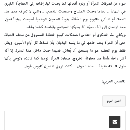
سواء من تصرفات المرأة أو ردود أفعالها لما يحدث لها. إضافة إلى المفاجأة الكبرى
في النهاية ـ بعدما وجدت المفتاح واستعدت للذهاب ـ والتي لا تعرف معها هل
تضحك أم تتباكى. فاليوم يوم العُطلة، ونوبة الصحيان الوهمية أصبحت روتيناً تحوّل
معه الإنسان إلى آلة، مجرّد آلة يحركها المجتمع وقوانينه كيفما يشاء.
ويكفي بث الشكوى أو اختلاس الضحكات، كيوم العطلة المسروق من سخف الحياة،
حتى أن المرأة يمتد حلمها في ما يشبه الهذيان، بأن تسقط كل أيام الأسبوع، ويظل
فقط يوم العطلة هو ما يستحق أن يُعاش، فمهما حدث داخل هذا المنزل إلا أنه
أكثر راحة وأمناً من محاولة الخروج. فتعاود المرأة نومها كما كانت، وتوحي بأنها
طوال الـ 45 دقيقة ــ مدة العرض ــ كانت تروي تفاصيل كابوس طويل.
(القدس العربي)
صح النوم