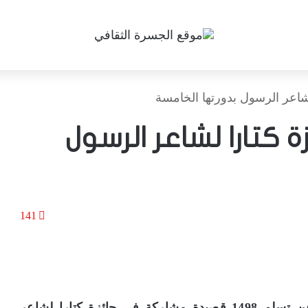
زة كتارا لشاعر الرسول
141
أعلنت المؤسسة العامة للحي الثقافي /كتارا/ عن تسلم 1498 قصيدة مشاركة في جائزة كتارا لشاعر