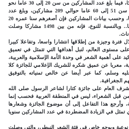
ومن سن 31 إلى 40 عاما بلغ عددهم 455 مشاركا، فيما بلغ عدد المشاركين من سن 20 إلى 30 عاما نحو
308 مشاركين، وكذلك بلغ عدد المشاركين من سن 51 إلى 60 عاما حوالي 209 مشاركين، وبلغ عدد
المشاركين من سن 70 فما فوق نحو 12 مشاركا، وحسب بيانات المشاركين فإن أصغرهم سنا عمره 20
عاما، وأكبر المشاركين سنا يبلغ عمره 81 عاما.. وبالنسبة للنوع، فإنه من بين 1498 مشاركا وصلت
 فترة وجيزة من إطلاقها انتشارا واسعا، وتفاعلا كبيرا
ى مستوى العالم، لنبل أهدافها التي تتمثل في تعميق
 على أهمية الشعر في وحدة الأمة الإسلامية والعربية،
ية، معربا عن عميق شكره للشريك الإعلامي للجائزة كلا
ه وسلم، كما عبر أيضا عن خالص تمنياته بالتوفيق
م الجغرافية.
مشرف العام على جائزة كتارا لشاعر الرسول صلى الله
من قبل الشعراء، ليس في المنطقة العربية فحسب إنما
ة، وأرجع هذا التفاعل إلى أن موضوع الجائزة وشعارها
ي تمثل في الزيادة المضطردة في عدد المشاركين سنويا
 نوعية وبوجه خاص في فئة الشعر النبطي، والتي وصلت