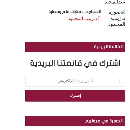
المساجد… منارات علم وحضارة
د.زينب المحمود
القائمة البريدية
اشترك في قائمتنا البريدية
أ
د
خ
ل
ب
ر
ي
د
الجسرة في عيونهم
ك