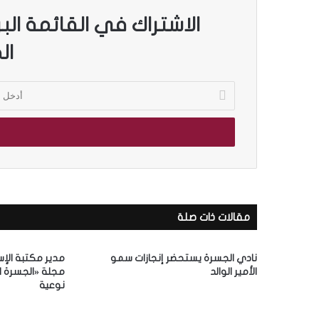
الاشتراك في القائمة الب
ال
أ
د
خ
ل
ب
ر
ي
د
ك
مقالات ذات صلة
ا
ل
إ
نادي الجسرة يستحضر إنجازات سمو
مدير مكتبة الإ
ل
الأمير الوالد
مجلة «الجسرة ال
ك
نوعية
ت
ر