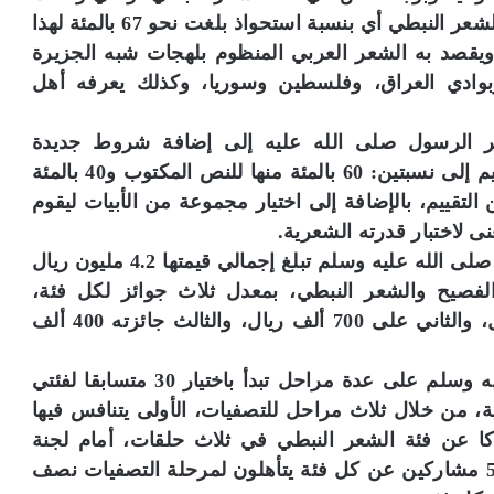
إلى 94 مشاركة من أصل 140 مشاركة في فئة الشعر النبطي أي بنسبة استحواذ بلغت نحو 67 بالمئة لهذا
ويقصد به الشعر العربي المنظوم بلهجات شبه الجزيرة
 وبوادي العراق، وفلسطين وسوريا، وكذلك يعرفه أهل
عر الرسول صلى الله عليه إلى إضافة شروط جديدة
للمشاركة في الجائزة تقضي بتقسيم درجة التقييم إلى نسبتين: 60 بالمئة منها للنص المكتوب و40 بالمئة
التقييم، بالإضافة إلى اختيار مجموعة من الأبيات ليقوم
 لاختبار قدرته الشعرية.
تجدر الإشارة إلى أن جائزة كتارا لشاعر الرسول صلى الله عليه وسلم تبلغ إجمالي قيمتها 4.2 مليون ريال
لشعر الفصيح والشعر النبطي، بمعدل ثلاث جوائز لكل فئة،
وسيحصل صاحب المركز الأول على مليون ريال، والثاني على 700 ألف ريال، والثالث جائزته 400 ألف
وتقوم جائزة كتارا لشاعر الرسول صلى الله عليه وسلم على عدة مراحل تبدأ باختيار 30 متسابقا لفئتي
، من خلال ثلاث مراحل للتصفيات، الأولى يتنافس فيها
عن فئة الشعر الفصيح، و15 مشاركا عن فئة الشعر النبطي في ثلاث حلقات، أمام لجنة
التحكيم النهائية، التي ستختار في نهاية الحلقات 5 مشاركين عن كل فئة يتأهلون لمرحلة التصفيات نصف