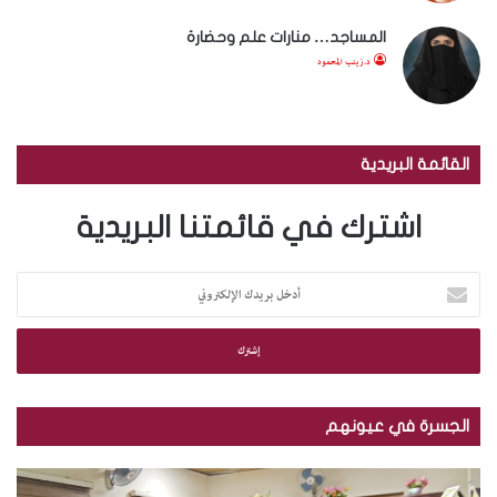
المساجد… منارات علم وحضارة
د.زينب المحمود
القائمة البريدية
اشترك في قائمتنا البريدية
أ
د
خ
ل
ب
ر
ي
الجسرة في عيونهم
د
ك
ب
ب
ا