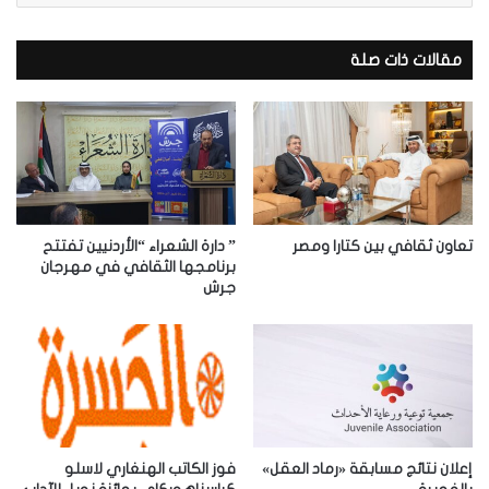
ر
ي
د
مقالات ذات صلة
ك
ا
ل
إ
ل
ك
ت
ر
تعاون ثقافي بين كتارا ومصر
” دارة الشعراء “الأردنيين تفتتح
و
برنامجها الثقافي في مهرجان
جرش
ن
ي
إعلان نتائج مسابقة «رماد العقل»
فوز الكاتب الهنغاري لاسلو