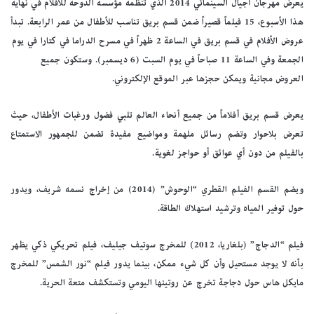
يعرض مهرجان أجيال السينمائي 2014 الذي تنظمه مؤسسة الدوحة للأفلام في نهاية
هذا الأسبوع، 15 فيلماً قصيراً ضمن قسم بريق تناسب للأطفال من عمر الرابعة. تبدأ
عروض الأفلام في قسم بريق في الساعة 2 ظهراً في مسرح الدراما في كتارا في يوم
الجمعة وفي الساعة 11 صباحاً في يوم السبت (6 ديسمبر). وستكون جميع
العروض مجانية ويمكن حجزها عبر الموقع الإلكتروني.
يعرض قسم بريق أفلاماً من جميع أنحاء العالم تلبي فضول ورغبات الأطفال، حيث
تعرض بلاحوار وتضم رسائل ملهمة ومواضيع مفيدة تضمن للجمهور الاستمتاع
بالفيلم من دون أي عوائق أو حواجز لغوية.
ويضم القسم الفيلم القطري “الوحوش” (2014) من إخراج نسمه شريف، ويدور
حول توفير المياه وترشيد استهلاك الطاقة.
فيلم “الدجاج” (بلغاريا، 2012) للمخرج سوتيف جيليف، فيلم تحريكي ذكي يظهر
بأنه لا يوجد مستحيل وأن كل شيء ممكن، بينما يدور فيلم “نور الشمس” للمخرج
مايكل هاس حول دجاجة تخرج عن روتينها اليومي وتستكشف متعة الحرية.