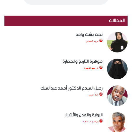
المقالات
تحت بشت واحد
مريم الحمادي
جوهرة التاريخ والحضارة
د.زينب المحمود
رحيل المبدع الدكتور أحمد عبدالملك
بابكر عيسى
الرواية والعدل والأشرار
إبراهيم عبدالمجيد