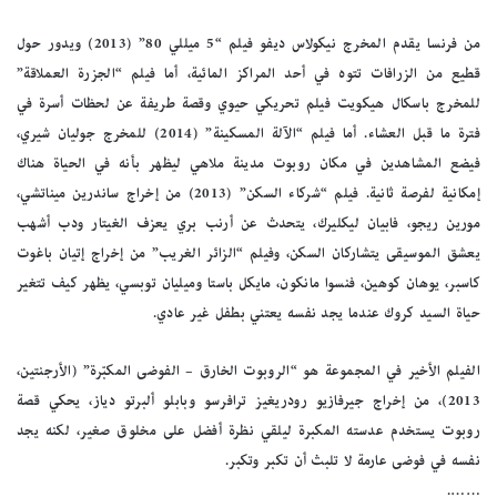
من فرنسا يقدم المخرج نيكولاس ديفو فيلم “5 ميللي 80” (2013) ويدور حول
قطيع من الزرافات تتوه في أحد المراكز المائية، أما فيلم “الجزرة العملاقة”
للمخرج باسكال هيكويت فيلم تحريكي حيوي وقصة طريفة عن لحظات أسرة في
فترة ما قبل العشاء. أما فيلم “الآلة المسكينة” (2014) للمخرج جوليان شيري،
فيضع المشاهدين في مكان روبوت مدينة ملاهي ليظهر بأنه في الحياة هناك
إمكانية لفرصة ثانية. فيلم “شركاء السكن” (2013) من إخراج ساندرين ميناتشي،
مورين ريجو، فابيان ليكليرك، يتحدث عن أرنب بري يعزف الغيتار ودب أشهب
يعشق الموسيقى يتشاركان السكن، وفيلم “الزائر الغريب” من إخراج إتيان باغوت
كاسبر، يوهان كوهين، فنسوا مانكون، مايكل باستا وميليان توبسي، يظهر كيف تتغير
حياة السيد كروك عندما يجد نفسه يعتني بطفل غير عادي.
الفيلم الأخير في المجموعة هو “الروبوت الخارق – الفوضى المكبّرة” (الأرجنتين،
2013)، من إخراج جيرفازيو رودريغيز ترافرسو وبابلو ألبرتو دياز، يحكي قصة
روبوت يستخدم عدسته المكبرة ليلقي نظرة أفضل على مخلوق صغير، لكنه يجد
نفسه في فوضى عارمة لا تلبث أن تكبر وتكبر.
…….