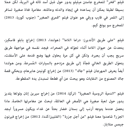
فيلم “فخر” للمخرج جاستن ميليلو يدور حول شبل أسد تائه في البرية، لكن عملا
بسيطا لطيفا يمكن أن يساعده في إيجاد والدته وعائلته. مغامرة فتاة صغيرة تسافر
إلى القمر في قارب ورقي هو عنوان فيلم “قمري الصغير” (جنوب كوريا، 2013)
للمخرج سو يونغ كيم.
فيلم “على طريق الأنديرز: دراما اللاما” (هولندا، 2013) إخراج بابلو فاسكيز،
يتحدث عن حيوان اللاما أثناء تجوّله في الصحراء، فيجد نفسه في مواجهة طريق
سريع يجب أن يعبره. ولكن في كل مرة يحاول فيها وضع قدمه على الأسفلت،
يتحوّل الطريق الخالي فجأة إلى طريق مزدحم بالسيارات المُسرعة. ومن هولندا
أيضاً يعرض المهرجان فيلم “جاك” (2013) من إخراج كونيتن هابرهام، ويحكي قصة
جاك المصنوع من النفايات وهو يبحث عن أي قطعة تستبدل يده المقطوعة.
فيلم “الدمية الروسية الصغيرة” (تركيا، 2014) من إخراج سيرين إنان وتولغا يلديز
يدور حول لعبة صغيرة هي الأصغر في العائلة، تبحث عن مغامرتها الخاصة. ماذا
يحصل عندما يتوجه أرنب إلى بستان خضار بحثاً عن غداء ويكون مسروراً ليجد
الجزر؟ شاهدوا معنا فيلم “من أجل جزرة” (الفلبين/كندا، 2012) من إخراج فيرنون
جيمس منلاباز.