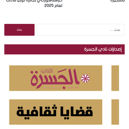
بالفجيرة
كراسناهوركاي بجائزة نوبل للآداب
لعام 2025
ا
ل
ب
ح
إصدارات نادي الجسرة
ث
ع
ن
: