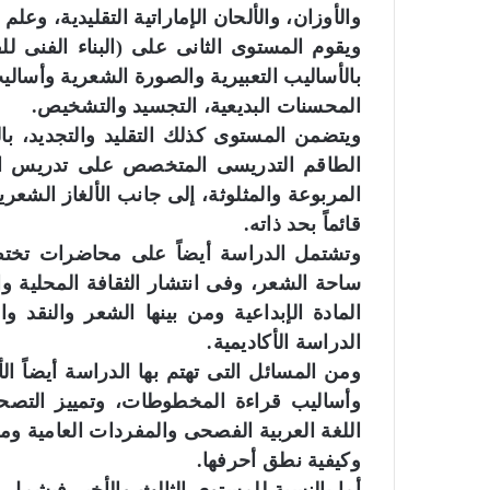
والأوزان، والألحان الإماراتية التقليدية، وعلم ا
ويقوم المستوى الثانى على (البناء الفنى ل
بالأساليب التعبيرية والصورة الشعرية وأساليب 
المحسنات البديعية، التجسيد والتشخيص.
ويتضمن المستوى كذلك التقليد والتجديد، با
الطاقم التدريسى المتخصص على تدريس الطل
المربوعة والمثلوثة، إلى جانب الألغاز الشعرية
قائماً بحد ذاته.
وتشتمل الدراسة أيضاً على محاضرات تختص ب
ساحة الشعر، وفى انتشار الثقافة المحلية وا
المادة الإبداعية ومن بينها الشعر والنقد وال
الدراسة الأكاديمية.
ومن المسائل التى تهتم بها الدراسة أيضاً ال
وأساليب قراءة المخطوطات، وتمييز التصح
اللغة العربية الفصحى والمفردات العامية ومع
وكيفية نطق أحرفها.