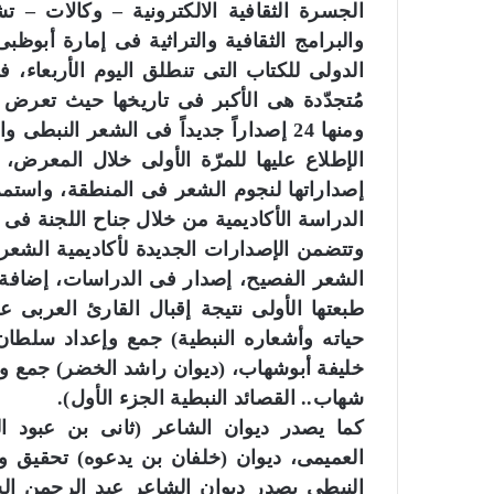
الجسرة الثقافية الالكترونية – وكالات – ت
والبرامج الثقافية والتراثية فى إمارة أبو
الدولى للكتاب التى تنطلق اليوم الأربعاء
مُتجدّدة هى الأكبر فى تاريخها حيث تعرض ال
ومنها 24 إصداراً جديداً فى الشعر الن
إصداراتها لنجوم الشعر فى المنطقة، واست
الدراسة الأكاديمية من خلال جناح اللجنة فى
طبعتها الأولى نتيجة إقبال القارئ العربى 
حياته وأشعاره النبطية) جمع وإعداد سلطا
خليفة أبوشهاب، (ديوان راشد الخضر) جمع وت
شهاب.. القصائد النبطية الجزء الأول).
كما يصدر ديوان الشاعر (ثانى بن عبود ا
العميمى، ديوان (خلفان بن يدعوه) تحقيق 
النبطى يصدر ديوان الشاعر عبد الرحمن الش