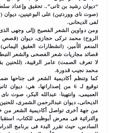
“ديوان رشيد بن ثانى”.. تحقيق وإعداد سلطان 
(صوت ناى ووردتين) على البوعينين، ديوان (تح
لفى الديحانى.
ومن دواوين الشعر الفصيح (إلى وجهى الذى 
الروح) محمد تركى حجازى، ديوان (قصص قص
المنعم الأمير، (انشطارات العقيق اليماني
قصائد مجاريات شعر الفصحى والشعر النبطى ف
لا تعرف الصمت) عامر الرقيبة، (للحنين بق
محمد نجيب قدورة.
كما وتنظم أكاديمية الشعر فى جناحها ضم
توقيع لـ 6 من إصداراتها، هي: ديو
العميمى، وانتهينا- عبدالله البكر، صوت ناى
الديحانى، ديوان عبدالرحمن الشمرى، للحنين
من جهة أخرى تواصل أكاديمية الشعر من خلال
والتراثية فى معرض أبوظبى للكتاب، استقبال