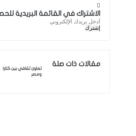
الاشتراك في القائمة البريدية للحص
أ
د
خ
ل
ب
ر
ي
مقالات ذات صلة
د
تعاون ثقافي بين كتارا
ك
ومصر
ا
ل
إ
ل
ك
ت
ر
و
ن