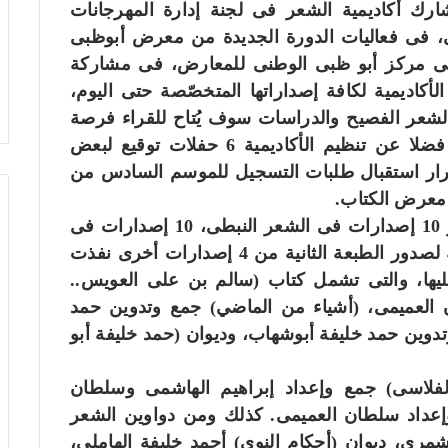
شارك أكاديمية الشعر فى لجنة إدارة المهرجانات
ظبى، فى فعاليات الدورة الجديدة من معرض أبوظبى
، فى مركز أبو ظبى الوطنى للمعارض، فى مشاركة
أكاديمية لكافة إصداراتها المتخصّصة حتى اليوم،
بطى والشعر الفصيح والدراسات سوف يُتاح للقراء فرصة
الإطلاع عليها للمرّة الأولى خلال المعرض، فضلا عن تنظيم الأكاديمية 6 حفلات توقيع لبعض
مرار استقبال طلبات التسجيل للموسم السادس من
 معرض الكتاب.
وتتضمن الإصدارات الجديدة لأكاديمية الشعر 10 إصدارات فى الشعر النبطى، 10 إصدارات فى
الشعر الفصيح، إصدار فى الدراسات، إضافة لصدور الطبعة الثانية من 4 إصدارات أخرى نفذت
عليها، والتى تشمل كتاب (سالم بن على العويس..
ن العميمى، (أشياء من الماضي) جمع وتدوين حمد
دوين حمد خليفة أبوشهاب، وديوان (حمد خليفة أبو
لفلاسى) جمع وإعداد إبراهيم الهاشمى وسلطان
وإعداد سلطان العميمى. كذلك ومن دواوين الشعر
مرى، ديوان (أحكام النوى) أحمد خليفة الهاملى،