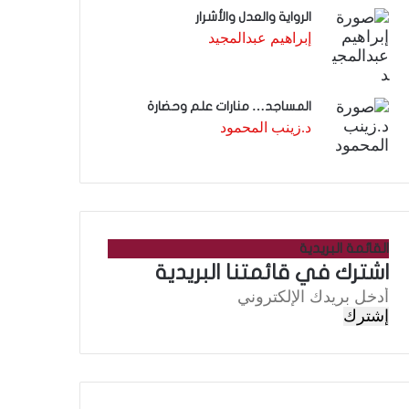
الرواية والعدل والأشرار
إبراهيم عبدالمجيد
المساجد… منارات علم وحضارة
د.زينب المحمود
القائمة البريدية
اشترك في قائمتنا البريدية
أ
د
خ
ل
ب
ر