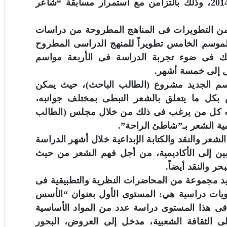
التسجيل حتى يوم الأحد الموافق 11 مايو 2014، وذلك بالتزامن مع استمرار مسابقة “شاعر
ن التطويرات فى المناهج المطروحة من دراسات
موسم الخامس تطويراً للمنهج الدراسى المطروح
ك فى ضوء تجربة الدراسة فى الأربعة مواسم
صل إلى خمسة أشهر.
وسم الجديد مشروع (الطالب الباحث)، حيث يمكن
كل ما يتعلق بالشعر النبطى بمختلف جوانبه،
وجيه كل من يرغب فى ذلك من خلال مجلس (الطالب
ية الشعر بـ”شاطئ الراحة”.
ر والنقد والكتابة الإبداعية خلال أشهر الدراسة
بين إلى الأكاديمية، من أجل فهم الشعر من حيث
ر والنقد أيضاً.
د مجموعة من المحاضرات النظرية والتطبيقية فى
يات دراسية هي: المستوى الأول بعنوان “الأسس
 فى هذا المستوى دراسة عدد من المواد الأساسية
 الثقافة الشعبية، مدخل إلى العروض، البحور