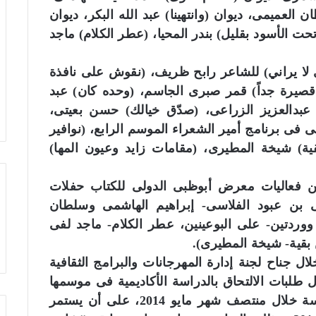
العميمى، ديوان (وانتهينا) عبد الله البكر، ديوان
ت الأسود بقليل) بندر المحيا، (عطر الكلام) ماجد
لا يراني) للشاعر رابح ظريف، (نقوش على نافذة
يرة جداً) قمر صبرى الجاسم، (وحده كان) عبد
) عبدالعزيز الزراعى، (صدّق خيالك) حسن بعيتى،
ى برنامج أمير الشعراء الموسم الرابع، (نوافير
ية) شيخة المطيرى، (مقامات زايد وعيون المها)
ن فعاليات معرض أبوظبى الدولى للكتاب حفلات
ان ثانى بن عبود الفلاسى- إبراهيم الهاشمى وسلطان
 ووردتين- على البوعينين، عطر الكلام- ماجد لفى
 بقية- شيخة المطيرى).
 جناح لجنة إدارة المهرجانات والبرامج الثقافية
 طلبات الالتحاق بالدراسة الأكاديمية فى موسمها
السادس، حيث تقرر البدء فى برنامج الدراسة خلال منتصف شهر مايو 2014، على أن يستمر