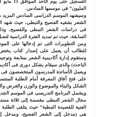
المليون” فى موسمها السادس.
وسيشهد الموسم الدراسى السادس المزيد م
الشعر بشقيه الفصيح والنبطى، حيث شهد ال
فى دراسات الشعر النبطى والفصيح، وذل
السابقة، حيث تم تمديد الفترة الدراسية لت
ومن التطويرات التى تم إدخالها على الم
للطالب أن يعمل على إصدار كتاب يختص ب
وستقوم إدارة أكاديمية الشعر بمتابعة وت
الباحث) والذى سيقام بشكل دورى فى أكاديم
ويعمل الأساتذة المدرسون المتخصصون فى الشع
على فتح آفاق المعرفة أمام الطلبة المنتس
الشكل والبناء والموضوع والوزن والغرض والبح
ويشمل البرنامج التدريسى فى الموسم الجدي
مجال الشعر النبطى مقسمة إلى ثلاثة مستو
الفنية للقصيدة النبطية” حيث يتلقى الطلبة
هى (مدخل إلى الشعر الفصيح، ومدخل إلى