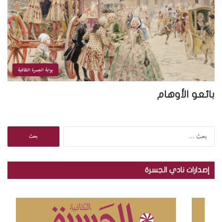
بوابة الجسرة الثقافية
بائعو الأوهام
ا
ل
ب
ح
إصدارات نادي الجسرة
ث
ع
ن
: