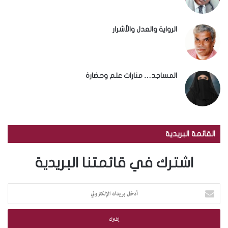
الرواية والعدل والأشرار
المساجد… منارات علم وحضارة
القائمة البريدية
اشترك في قائمتنا البريدية
أ
د
خ
ل