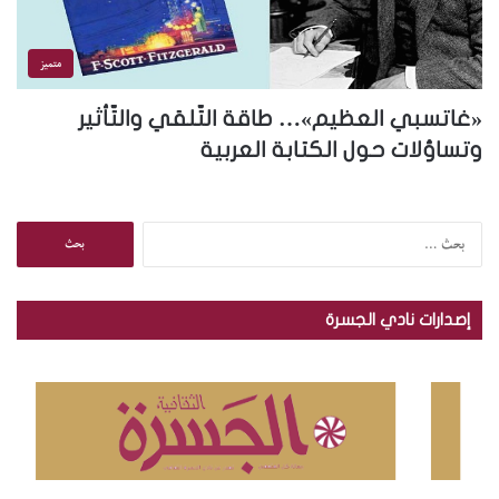
متميز
«غاتسبي العظيم»… طاقة التّلقي والتّأثير
وتساؤلات حول الكتابة العربية
ا
ل
ب
ح
إصدارات نادي الجسرة
ث
ع
ن
: