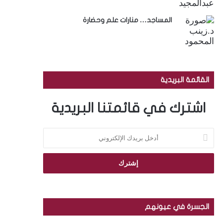
المساجد… منارات علم وحضارة
القائمة البريدية
اشترك في قائمتنا البريدية
أ
د
خ
ل
ب
ر
ي
د
الجسرة في عيونهم
ك