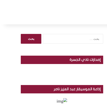
ا
ل
ب
ح
ث
إصدارات نادي الجسرة
ع
ن
:
إذاعة الموسيقار عبد العزيز ناصر