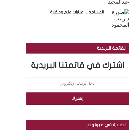
المساجد… منارات علم وحضارة
القائمة البريدية
اشترك في قائمتنا البريدية
أ
د
خ
ل
ب
ر
ي
د
الجسرة في عيونهم
ك