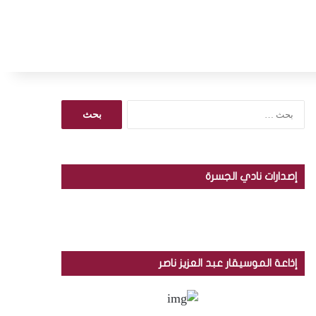
ا
ل
ب
ح
ث
إصدارات نادي الجسرة
ع
ن
:
إذاعة الموسيقار عبد العزيز ناصر