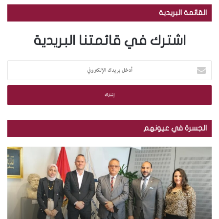
القائمة البريدية
اشترك في قائمتنا البريدية
أ
د
خ
ل
ب
ر
ي
الجسرة في عيونهم
د
ك
م
ب
ا
ك
ا
ل
ت
ل
إ
ب
ص
ل
ة
و
ك
ا
ر
ت
ل
.