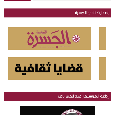
ب
ح
إصدارات نادي الجسرة
ث
ع
ن
:
إذاعة الموسيقار عبد العزيز ناصر