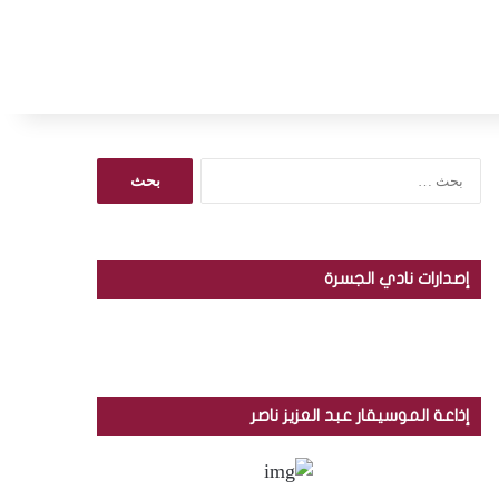
ا
ل
ب
ح
ث
إصدارات نادي الجسرة
ع
ن
:
إذاعة الموسيقار عبد العزيز ناصر