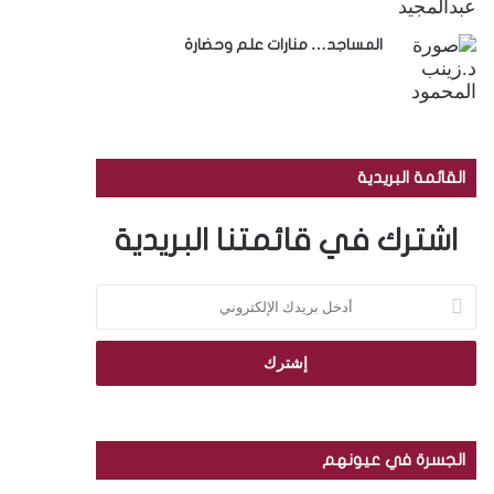
المساجد… منارات علم وحضارة
القائمة البريدية
اشترك في قائمتنا البريدية
أ
د
خ
ل
ب
ر
ي
د
الجسرة في عيونهم
ك