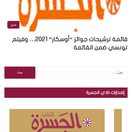
متميز
قائمة ترشيحات جوائز “أوسكار” 2021… وفيلم
تونسي ضمن القائمة
ا
ل
ب
ح
إصدارات نادي الجسرة
ث
ع
ن
: