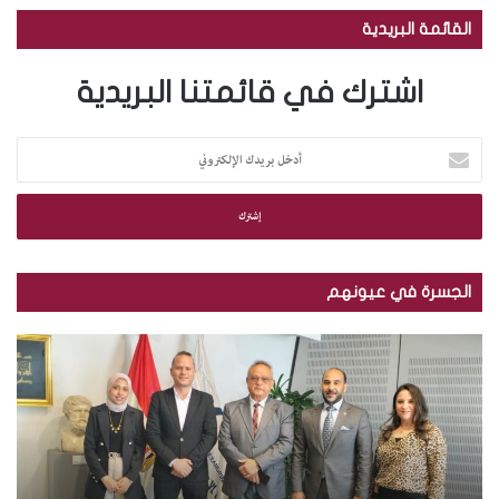
القائمة البريدية
اشترك في قائمتنا البريدية
أ
د
خ
ل
ب
ر
ي
الجسرة في عيونهم
د
ك
م
ب
ا
ك
ا
ل
ت
ل
إ
ب
ص
ل
ة
و
ك
ا
ر
ت
ل
.