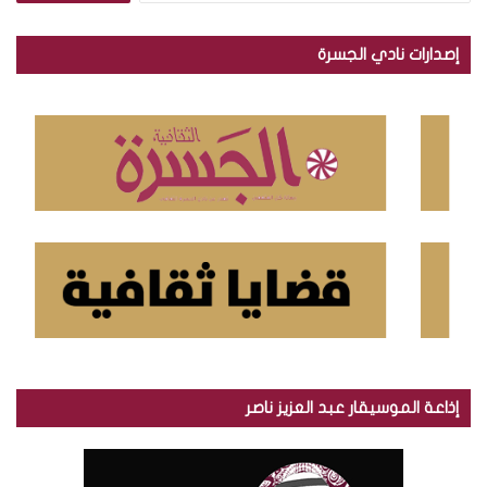
ب
ح
إصدارات نادي الجسرة
ث
ع
ن
:
إذاعة الموسيقار عبد العزيز ناصر