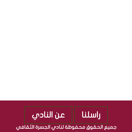
ل
ا
S
ث
ل
ق
ج
S
ا
م
ف
ه
ي
و
ة
ر
”
ي
م
ة
ن
ا
ذ
ل
2
ع
0
ر
1
ا
0
ق
ي
ة
راسلنا
عن النادي
جميع الحقوق محفوظة لنادي الجسرة الثقافي